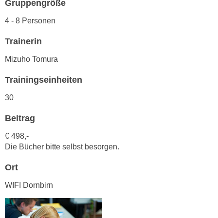
Gruppengröße
h
e
u
r
4 - 8 Personen
t
e
z
Trainerin
n
a
“
Mizuho Tomura
b
k
k
l
Trainingseinheiten
o
i
m
30
c
m
k
Beitrag
e
e
n
n
€ 498,-
z
Die Bücher bitte selbst besorgen.
,
w
v
Ort
i
e
s
r
WIFI Dornbirn
c
w
h
e
e
n