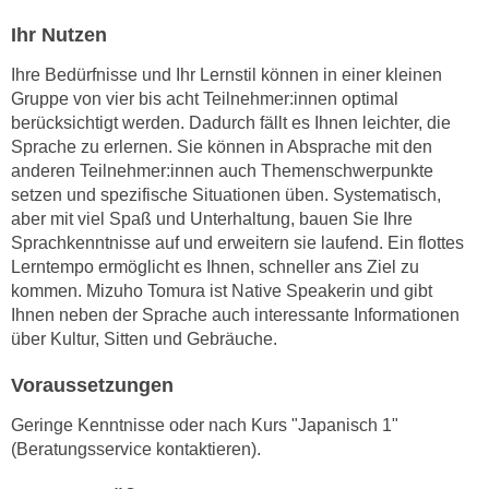
n
i
Ihr Nutzen
S
c
i
Ihre Bedürfnisse und Ihr Lernstil können in einer kleinen
h
e
Gruppe von vier bis acht Teilnehmer:innen optimal
n
a
berücksichtigt werden. Dadurch fällt es Ihnen leichter, die
i
u
Sprache zu erlernen. Sie können in Absprache mit den
c
f
anderen Teilnehmer:innen auch Themenschwerpunkte
h
„
setzen und spezifische Situationen üben. Systematisch,
t
A
aber mit viel Spaß und Unterhaltung, bauen Sie Ihre
d
Sprachkenntnisse auf und erweitern sie laufend. Ein flottes
l
e
Lerntempo ermöglicht es Ihnen, schneller ans Ziel zu
l
m
kommen. Mizuho Tomura ist Native Speakerin und gibt
e
D
Ihnen neben der Sprache auch interessante Informationen
a
über Kultur, Sitten und Gebräuche.
a
k
t
z
Voraussetzungen
e
e
n
Geringe Kenntnisse oder nach Kurs "Japanisch 1"
p
s
(Beratungsservice kontaktieren).
t
c
i