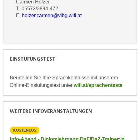
Carmen Holzer
r
a
T 05572/3894-472
t
b
E
holzer.carmen@vlbg.wifi.at
e
e
C
n
o
.
o
W
k
e
i
EINSTUFUNGSTEST
n
e
n
s
S
z
Beurteilen Sie Ihre Sprachkentnisse mit unserem
i
u
Online-Einstufungstest unter
wifi.at/sprachentests
e
A
d
n
e
a
WEITERE INFOVERANSTALTUNGEN
r
l
C
y
o
s
KOSTENLOS
KO
o
e
in
Info-Abend - Diplomlehrgang DaF/DaZ-Trainer:in
Inf