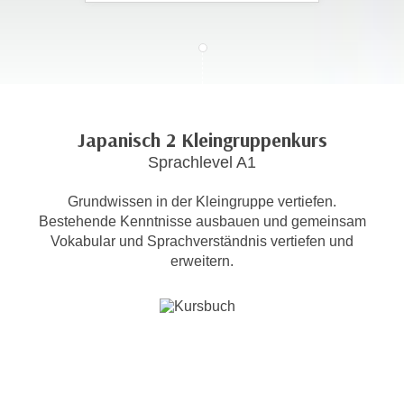
c
i
h
m
t
m
e
u
n
n
S
g
Japanisch 2 Kleingruppenkurs
i
v
Sprachlevel A1
e
e
,
r
Grundwissen in der Kleingruppe vertiefen.
d
w
Bestehende Kenntnisse ausbauen und gemeinsam
a
e
Vokabular und Sprachverständnis vertiefen und
s
n
erweitern.
s
d
w
e
i
n
r
w
a
i
u
r
c