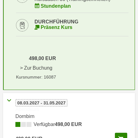
i
e
Stundenplan
k
F
a
u
DURCHFÜHRUNG
n
n
Präsenz Kurs
i
k
s
t
c
i
h
o
498,00 EUR
e
n
> Zur Buchung
n
d
U
Kursnummer: 16087
e
n
r
t
W
e
e
08.03.2027 - 31.05.2027
r
b
Abendkurs
n
s
Dornbirn
e
e
Verfügbar
498,00 EUR
h
i
m
t