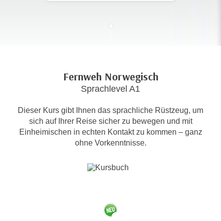
c
i
h
m
t
m
e
u
n
n
S
g
Fernweh Norwegisch
i
v
Sprachlevel A1
e
e
,
r
Dieser Kurs gibt Ihnen das sprachliche Rüstzeug, um
d
w
sich auf Ihrer Reise sicher zu bewegen und mit
a
e
Einheimischen in echten Kontakt zu kommen – ganz
s
n
ohne Vorkenntnisse.
s
d
w
e
i
n
r
w
a
i
u
r
c