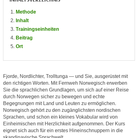
e
e
Methode
n
n
e
Inhalt
o
i
Trainingseinheiten
t
n
w
Beitrag
s
e
Ort
e
n
t
d
z
i
e
g
Fjorde, Nordlichter, Trolltunga — und Sie, ausgerüstet mit
n
s
den richtigen Worten. Mit Fernweh Norwegisch erwerben
,
i
Sie die sprachlichen Grundlagen, um sich auf einer Reise
w
n
durch Norwegen sicher zu bewegen und echte
e
d
Begegnungen mit Land und Leuten zu ermöglichen.
l
Norwegisch gehört zu den zugänglichsten nordischen
.
c
Sprachen, und schon ein kleines Vokabular wird von
W
h
Einheimischen mit Herzlichkeit aufgenommen. Der Kurs
e
e
eignet sich auch für ein erstes Hineinschnuppern in die
n
skandinavische Sprachwelt.
s