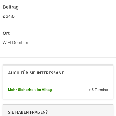
h
e
Beitrag
u
r
t
e
€ 348,-
z
n
a
“
Ort
b
k
k
l
WIFI Dornbirn
o
i
m
c
m
k
e
e
n
AUCH FÜR SIE INTERESSANT
n
z
,
w
v
i
Mehr Sicherheit im Alltag
+ 3 Termine
e
s
r
c
w
h
e
SIE HABEN FRAGEN?
e
n