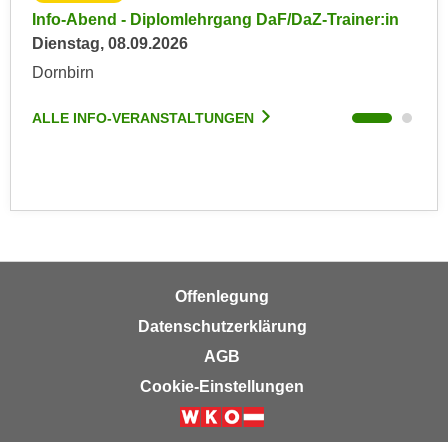
r
in
Info-Abend - Diplomlehrgang DaF/DaZ-Trainer:in
Inf
a
t
Dienstag, 08.09.2026
Die
b
e
e
Dornbirn
Dor
C
n
o
ALLE INFO-VERANSTALTUNGEN
ALL
.
o
W
k
e
i
n
e
n
s
S
z
i
u
e
A
Offenlegung
d
n
Datenschutzerklärung
e
a
AGB
r
l
C
Cookie-Einstellungen
y
o
s
o
e