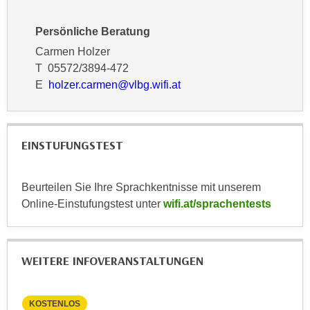
n
d
E
Persönliche Beratung
e
U
n
Carmen Holzer
-
w
T 05572/3894-472
U
i
E
holzer.carmen@vlbg.wifi.at
S
r
A
z
u
i
n
EINSTUFUNGSTEST
e
t
l
e
o
Beurteilen Sie Ihre Sprachkentnisse mit unserem
r
r
Online-Einstufungstest unter
wifi.at/sprachentests
w
i
o
e
r
n
WEITERE INFOVERANSTALTUNGEN
f
t
e
i
n
e
KOSTENLOS
KO
h