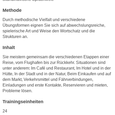
n
i
S
Methode
c
i
h
Durch methodische Vielfalt und verschiedene
e
n
Übungsformen eignen Sie sich auf abwechslungsreiche,
a
i
spielerische Art und Weise den Wortschatz und die
u
Strukturen an.
c
f
h
„
Inhalt
t
A
d
Sie meistern gemeinsam die verschiedenen Etappen einer
l
e
Reise, vom Flughafen bis zur Rückkehr. Situationen sind
l
m
unter anderem: Im Café und Restaurant, Im Hotel und in der
e
D
Hütte, In der Stadt und in der Natur, Beim Einkaufen und auf
a
dem Markt, Verkehrsmittel und Fährverbindungen,
a
k
Einladungen und erste Kontakte, Reservieren und mieten,
t
z
Probleme lösen.
e
e
n
p
Trainingseinheiten
s
t
c
24
i