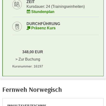
i
ZEIT
e
Kursdauer: 24 (Trainingseinheiten)
k
F
Stundenplan
a
u
n
n
DURCHFÜHRUNG
i
k
Präsenz Kurs
s
t
c
i
h
o
e
n
348,00 EUR
n
d
U
> Zur Buchung
e
n
r
Kursnummer: 16197
t
W
e
e
r
b
n
Fernweh Norwegisch
s
e
e
h
i
m
INHALTSVERZEICHNIS
t