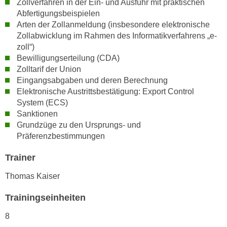
Zollverfahren in der Ein- und Ausfuhr mit praktischen
n
i
Abfertigungsbeispielen
S
c
Arten der Zollanmeldung (insbesondere elektronische
i
Zollabwicklung im Rahmen des Informatikverfahrens „e-
h
e
zoll“)
n
a
Bewilligungserteilung (CDA)
i
u
Zolltarif der Union
c
f
Eingangsabgaben und deren Berechnung
h
„
Elektronische Austrittsbestätigung: Export Control
t
A
System (ECS)
d
l
Sanktionen
e
Grundzüge zu den Ursprungs- und
l
m
Präferenzbestimmungen
e
D
a
Trainer
a
k
t
z
Thomas Kaiser
e
e
n
Trainingseinheiten
p
s
t
8
c
i