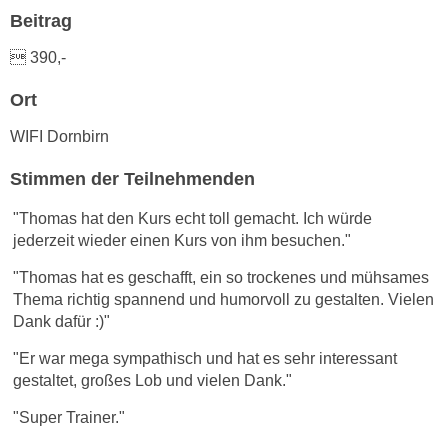
h
e
Beitrag
u
r
t
 390,-
e
z
n
Ort
a
“
b
k
WIFI Dornbirn
k
l
o
Stimmen der Teilnehmenden
i
m
c
"Thomas hat den Kurs echt toll gemacht. Ich würde
m
k
jederzeit wieder einen Kurs von ihm besuchen."
e
e
n
"Thomas hat es geschafft, ein so trockenes und mühsames
n
z
Thema richtig spannend und humorvoll zu gestalten. Vielen
,
w
Dank dafür :)"
v
i
e
"Er war mega sympathisch und hat es sehr interessant
s
r
gestaltet, großes Lob und vielen Dank."
c
w
h
"Super Trainer."
e
e
n