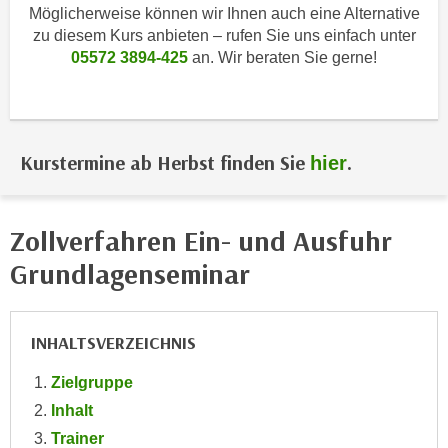
i
Möglicherweise können wir Ihnen auch eine Alternative
e
k
zu diesem Kurs anbieten – rufen Sie uns einfach unter
F
a
05572 3894-425
an. Wir beraten Sie gerne!
u
n
n
i
k
s
t
c
i
Kurstermine ab Herbst finden Sie
.
hier
h
o
e
n
n
d
Zollverfahren Ein- und Ausfuhr
U
e
Grundlagenseminar
n
r
t
W
e
e
INHALTSVERZEICHNIS
r
b
n
s
Zielgruppe
e
e
Inhalt
h
i
Trainer
m
t