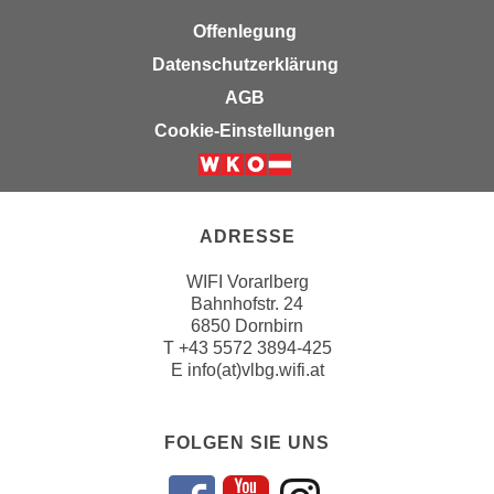
n
e
Offenlegung
,
l
Datenschutzerklärung
g
e
e
AGB
v
l
Cookie-Einstellungen
a
a
n
n
t
g
e
e
ADRESSE
I
n
n
I
WIFI Vorarlberg
h
Bahnhofstr. 24
h
a
6850 Dornbirn
r
l
T
+43 5572 3894-425
e
t
E
info(at)vlbg.wifi.at
d
e
u
a
r
FOLGEN SIE UNS
n
c
z
h