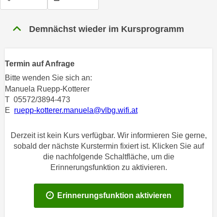
n
h
u
C
r
Demnächst wieder im Kursprogramm
o
C
o
o
k
o
Termin auf Anfrage
i
k
Bitte wenden Sie sich an:
e
i
Manuela Ruepp-Kotterer
s
e
T 05572/3894-473
v
s
E
ruepp-kotterer.manuela@vlbg.wifi.at
o
,
n
d
Derzeit ist kein Kurs verfügbar. Wir informieren Sie gerne,
U
i
sobald der nächste Kurstermin fixiert ist. Klicken Sie auf
S
e
die nachfolgende Schaltfläche, um die
-
f
Erinnerungsfunktion zu aktivieren.
a
ü
m
r
Erinnerungsfunktion aktivieren
e
d
r
i