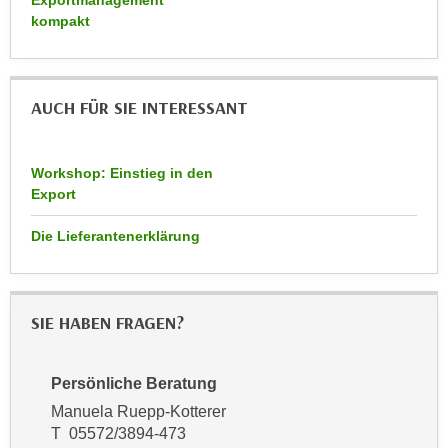
Exportmanagement
r
kompakt
a
t
b
e
e
C
n
o
AUCH FÜR SIE INTERESSANT
.
o
W
k
e
Workshop: Einstieg in den
i
n
Export
e
n
s
Die Lieferantenerklärung
S
z
i
u
e
A
d
n
SIE HABEN FRAGEN?
e
a
r
l
C
Persönliche Beratung
y
o
Manuela Ruepp-Kotterer
s
o
T 05572/3894-473
e