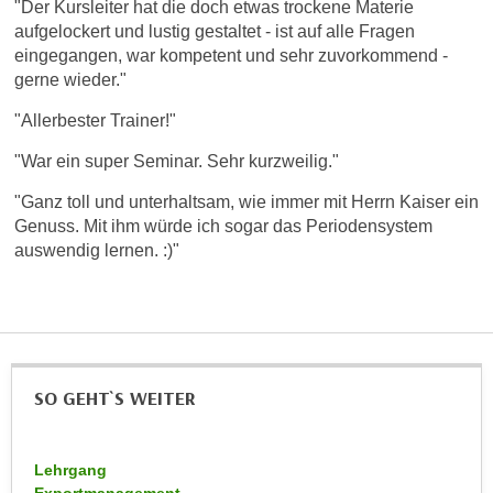
"Der Kursleiter hat die doch etwas trockene Materie
n
d
aufgelockert und lustig gestaltet - ist auf alle Fragen
E
e
eingegangen, war kompetent und sehr zuvorkommend -
U
n
gerne wieder."
-
w
"Allerbester Trainer!"
U
i
S
r
"War ein super Seminar. Sehr kurzweilig."
A
z
u
"Ganz toll und unterhaltsam, wie immer mit Herrn Kaiser ein
i
Genuss. Mit ihm würde ich sogar das Periodensystem
n
e
auswendig lernen. :)"
t
l
e
o
r
r
w
i
o
e
r
n
SO GEHT`S WEITER
f
t
e
i
n
Lehrgang
e
h