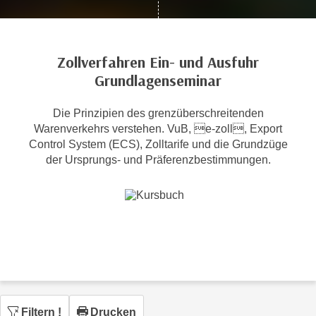
c
i
h
m
t
m
Zollverfahren Ein- und Ausfuhr
e
u
Grundlagenseminar
n
n
S
g
i
Die Prinzipien des grenzüberschreitenden
v
Warenverkehrs verstehen. VuB, e-zoll, Export
e
e
Control System (ECS), Zolltarife und die Grundzüge
,
r
der Ursprungs- und Präferenzbestimmungen.
d
w
a
e
s
n
s
d
w
e
i
n
r
w
a
i
u
r
Filtern
!
Drucken
c