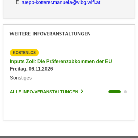
k
E
ruepp-kotterer.manuela@vlbg.wifi.at
z
i
w
e
e
-
c
S
WEITERE INFOVERANSTALTUNGEN
k
e
e
t
n
KOSTENLOS
KO
z
u
u
Inputs Zoll: Die Präferenzabkommen der EU
Inp
n
n
Freitag, 06.11.2026
Mit
d
g
Sonstiges
Son
u
z
m
u
ALLE INFO-VERANSTALTUNGEN
ALL
f
s
ü
t
r
i
S
m
i
m
e
e
r