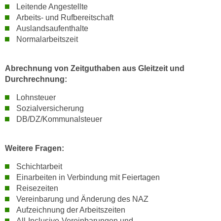
h
Leitende Angestellte
e
u
Arbeits- und Rufbereitschaft
r
t
Auslandsaufenthalte
e
z
Normalarbeitszeit
n
a
“
b
k
Abrechnung von Zeitguthaben aus Gleitzeit und
k
l
Durchrechnung:
o
i
Lohnsteuer
m
c
Sozialversicherung
m
k
DB/DZ/Kommunalsteuer
e
e
n
n
z
Weitere Fragen:
,
w
v
Schichtarbeit
i
e
Einarbeiten in Verbindung mit Feiertagen
s
r
Reisezeiten
c
w
Vereinbarung und Änderung des NAZ
h
e
Aufzeichnung der Arbeitszeiten
e
n
All-Inclusive-Vereinbarungen und