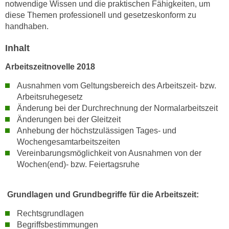
n
notwendige Wissen und die praktischen Fähigkeiten, um
i
diese Themen professionell und gesetzeskonform zu
S
c
handhaben.
i
h
e
Inhalt
n
a
i
u
Arbeitszeitnovelle 2018
c
f
h
Ausnahmen vom Geltungsbereich des Arbeitszeit- bzw.
„
Arbeitsruhegesetz
t
A
Änderung bei der Durchrechnung der Normalarbeitszeit
d
l
Änderungen bei der Gleitzeit
e
l
Anhebung der höchstzulässigen Tages- und
m
e
Wochengesamtarbeitszeiten
D
a
Vereinbarungsmöglichkeit von Ausnahmen von der
a
k
Wochen(end)- bzw. Feiertagsruhe
t
z
e
e
Grundlagen und Grundbegriffe für die Arbeitszeit:
n
p
s
t
Rechtsgrundlagen
c
i
Begriffsbestimmungen