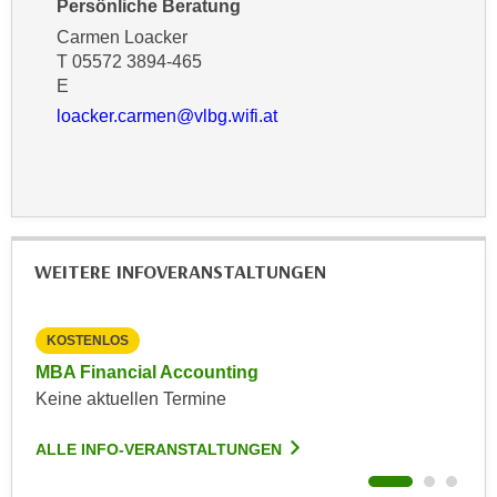
Persönliche Beratung
n
e
Carmen Loacker
,
l
T 05572 3894-465
g
e
E
e
v
loacker.carmen@vlbg.wifi.at
l
a
a
n
n
t
g
e
e
I
n
n
WEITERE INFOVERANSTALTUNGEN
I
h
h
a
r
KOSTENLOS
KO
l
e
t
MBA Financial Accounting
Onl
d
e
Keine aktuellen Termine
Kein
u
a
r
ALLE INFO-VERANSTALTUNGEN
ALL
n
c
z
h