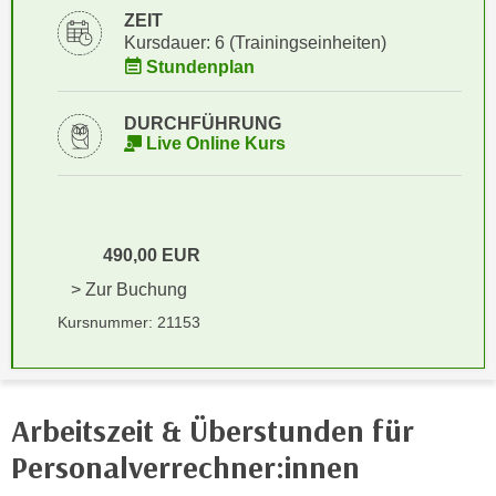
i
e
ZEIT
k
Kursdauer: 6 (Trainingseinheiten)
F
a
Stundenplan
u
n
n
i
k
DURCHFÜHRUNG
s
Live Online Kurs
t
c
i
h
o
e
n
n
490,00 EUR
d
U
e
> Zur Buchung
n
r
Kursnummer: 21153
t
W
e
e
r
b
n
s
Arbeitszeit & Überstunden für
e
e
Personalverrechner:innen
h
i
m
t