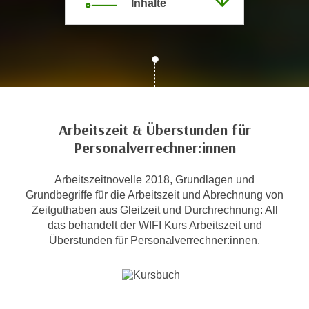
Inhalte
c
i
h
m
t
m
e
u
n
n
S
g
i
v
e
Arbeitszeit & Überstunden für
e
,
Personalverrechner:innen
r
d
w
a
Arbeitszeitnovelle 2018, Grundlagen und
e
s
Grundbegriffe für die Arbeitszeit und Abrechnung von
n
s
Zeitguthaben aus Gleitzeit und Durchrechnung: All
d
das behandelt der WIFI Kurs Arbeitszeit und
w
e
Überstunden für Personalverrechner:innen.
i
n
r
w
a
i
u
r
c