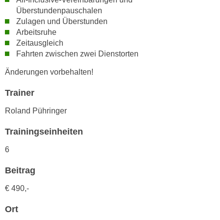
n
Überstundenpauschalen
d
E
Zulagen und Überstunden
e
U
Arbeitsruhe
n
-
Zeitausgleich
w
Fahrten zwischen zwei Dienstorten
U
i
S
r
Änderungen vorbehalten!
A
z
u
Trainer
i
n
e
Roland Pühringer
t
l
e
o
Trainingseinheiten
r
r
w
6
i
o
e
Beitrag
r
n
f
t
€ 490,-
e
i
n
Ort
e
h