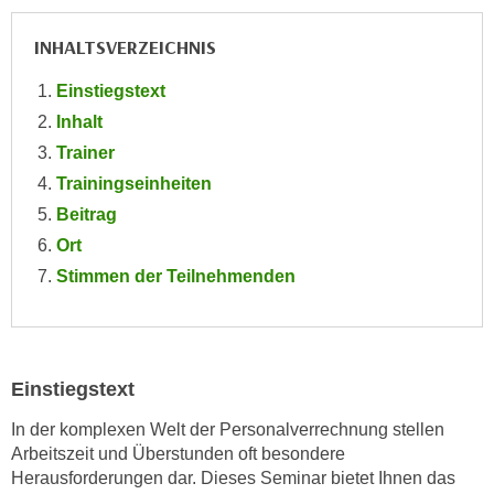
e
e
n
INHALTSVERZEICHNIS
n
e
o
Einstiegstext
i
t
Inhalt
n
w
s
Trainer
e
e
Trainingseinheiten
n
t
d
Beitrag
z
i
Ort
e
g
Stimmen der Teilnehmenden
n
s
,
i
w
n
e
d
l
Einstiegstext
.
c
W
In der komplexen Welt der Personalverrechnung stellen
h
e
Arbeitszeit und Überstunden oft besondere
e
n
Herausforderungen dar. Dieses Seminar bietet Ihnen das
s