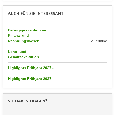
k
z
i
w
AUCH FÜR SIE INTERESSANT
e
e
-
c
S
k
Betrugsprävention im
e
e
Finanz- und
t
n
Rechnungswesen
+ 2 Termine
z
u
u
Lohn- und
n
Gehaltsexekution
n
d
g
u
Highlights Frühjahr 2027 -
z
m
u
f
Highlights Frühjahr 2027 -
s
ü
t
r
i
S
SIE HABEN FRAGEN?
m
i
m
e
e
r