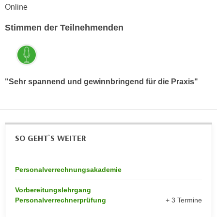
r
Online
a
t
b
e
Stimmen der Teilnehmenden
e
C
n
o
.
o
W
k
e
"Sehr spannend und gewinnbringend für die Praxis"
i
n
e
n
s
S
z
i
u
SO GEHT`S WEITER
e
A
d
n
e
a
Personalverrechnungsakademie
r
l
C
y
Vorbereitungslehrgang
o
Personalverrechnerprüfung
+ 3 Termine
s
o
e