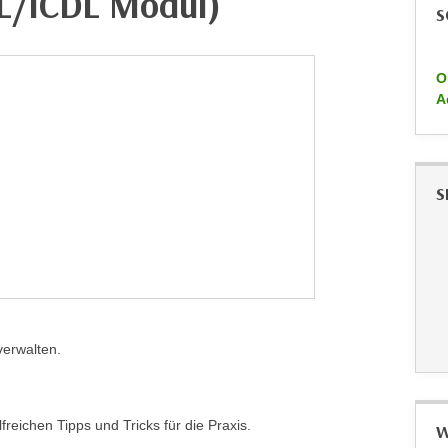
DL/ICDL Modul)
S
O
A
S
verwalten.
freichen Tipps und Tricks für die Praxis.
W