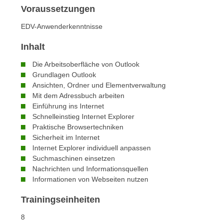
n
Voraussetzungen
s
n
i
S
EDV-Anwenderkenntnisse
c
i
h
Inhalt
e
n
a
Die Arbeitsoberfläche von Outlook
i
u
Grundlagen Outlook
c
f
Ansichten, Ordner und Elementverwaltung
h
Mit dem Adressbuch arbeiten
„
t
Einführung ins Internet
A
Schnelleinstieg Internet Explorer
d
l
Praktische Browsertechniken
e
l
Sicherheit im Internet
m
e
Internet Explorer individuell anpassen
D
a
Suchmaschinen einsetzen
a
k
Nachrichten und Informationsquellen
t
Informationen von Webseiten nutzen
z
e
e
Trainingseinheiten
n
p
s
t
8