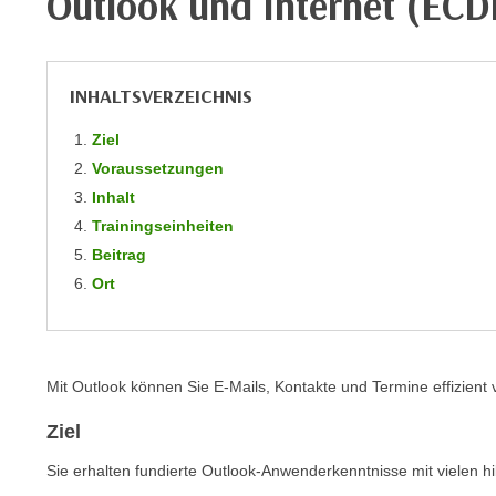
Outlook und Internet (EC
m
t
e
e
n
n
e
INHALTSVERZEICHNIS
o
i
t
Ziel
n
w
Voraussetzungen
s
e
Inhalt
e
n
t
Trainingseinheiten
d
z
Beitrag
i
e
Ort
g
n
s
,
i
w
n
e
Mit Outlook können Sie E-Mails, Kontakte und Termine effizient 
d
l
.
Ziel
c
W
h
Sie erhalten fundierte Outlook-Anwenderkenntnisse mit vielen hil
e
e