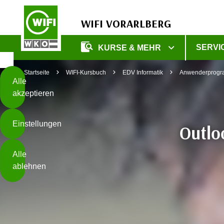
WIFI VORARLBERG
Diese
SERVI
KURSE & MEHR
Seite
Zum Inhalt springen
Zur Fußzeile springen
verwendet
Startseite
WIFI-Kursbuch
EDV Informatik
Anwenderprog
Cookies
Alle
akzeptieren
O
h
Einstellungen
n
Outlo
e
B
I
Alle
i
h
ablehnen
t
r
t
e
Weiterlesen
e
Z
b
u
e
s