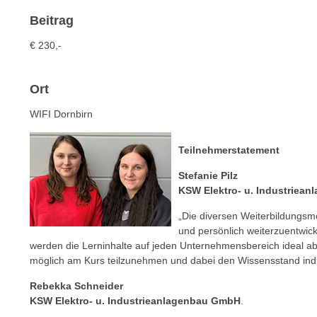
c
i
h
Beitrag
e
u
r
€
230,-
t
e
z
n
a
Ort
“
b
k
WIFI Dornbirn
k
l
o
i
Teilnehmerstatement
m
c
m
Stefanie Pilz
k
e
KSW Elektro- u. Industriea
e
n
n
„Die diversen Weiterbildungsmö
z
,
und persönlich weiterzuentwick
w
v
werden die Lerninhalte auf jeden Unternehmensbereich ideal abg
i
möglich am Kurs teilzunehmen und dabei den Wissensstand indi
e
s
r
Rebekka Schneider
c
w
KSW Elektro- u. Industrieanlagenbau GmbH
.
h
e