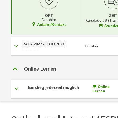
r
i
i
e
k
F
ORT
ZEIT
a
Dornbirn
Kursdauer: 8 (Train
u
Anfahrt/Kontakt
Stunde
n
n
i
k
s
t
24.02.2027 - 03.03.2027
c
Dornbirn
i
Tageskurs
h
o
e
n
n
d
Online Lernen
U
e
n
r
t
W
Online
Einstieg jederzeit möglich
e
Lernen
e
r
b
n
s
e
e
h
i