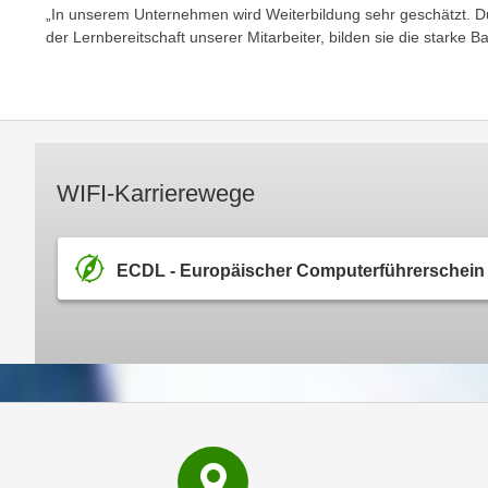
e
„In unserem Unternehmen wird Weiterbildung sehr geschätzt. 
n
der Lernbereitschaft unserer Mitarbeiter, bilden sie die starke
n
d
E
e
U
n
-
w
U
i
S
r
WIFI-Karrierewege
A
z
u
i
n
e
ECDL - Europäischer Computerführerschein
t
l
e
o
r
r
w
i
o
e
r
n
f
t
e
i
n