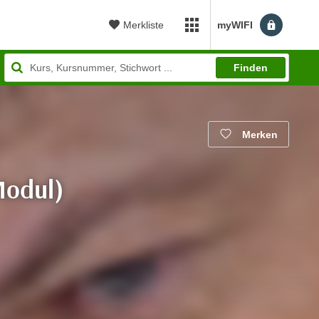
Merkliste
myWIFI
myWIFI Apps öffnen
Finden
Merken
Modul)