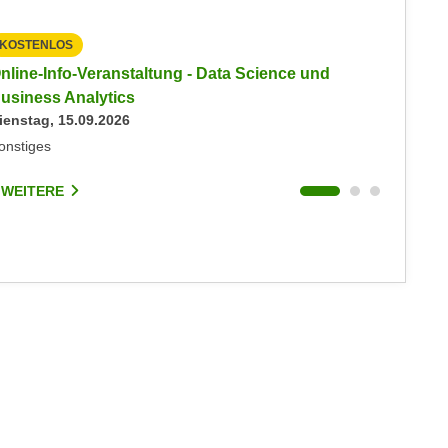
KOSTENLOS
KOSTEN
nline-Info-Veranstaltung - Data Science und
Info-Ve
usiness Analytics
Informat
ienstag, 15.09.2026
Montag, 
onstiges
Online
 WEITERE
2 WEIT