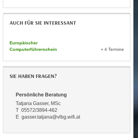
k
z
i
w
e
e
AUCH FÜR SIE INTERESSANT
-
c
S
k
e
e
Europäischer
t
n
Computerführerschein
+ 4 Termine
z
u
u
n
n
d
SIE HABEN FRAGEN?
g
u
z
m
u
f
Persönliche Beratung
s
ü
Tatjana Gasser, MSc
t
r
T 05572/3894-462
i
S
E gasser.tatjana@vlbg.wifi.at
m
i
m
e
e
r