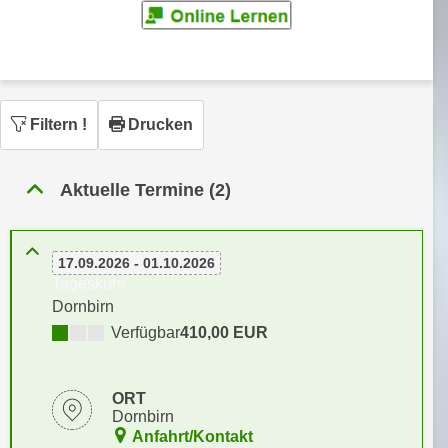
n
h
u
C
r
o
C
o
o
k
Filtern
!
Drucken
o
i
k
e
i
Aktuelle Termine (2)
s
e
v
s
o
,
n
17.09.2026 - 01.10.2026
d
Tageskurs
U
i
Dornbirn
S
e
Verfügbar
410,00 EUR
-
f
a
ü
m
r
ORT
e
d
Dornbirn
r
Anfahrt/Kontakt
i