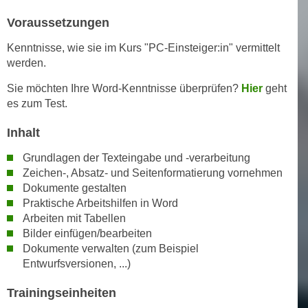
h
e
u
Voraussetzungen
r
t
e
Kenntnisse, wie sie im Kurs "PC-Einsteiger:in" vermittelt
z
n
werden.
a
“
b
Sie möchten Ihre Word-Kenntnisse überprüfen?
Hier
geht
k
es zum Test.
k
l
o
i
Inhalt
m
c
m
Grundlagen der Texteingabe und -verarbeitung
k
e
Zeichen-, Absatz- und Seitenformatierung vornehmen
e
n
Dokumente gestalten
n
z
Praktische Arbeitshilfen in Word
,
Arbeiten mit Tabellen
w
v
Bilder einfügen/bearbeiten
i
e
Dokumente verwalten (zum Beispiel
s
r
Entwurfsversionen, ...)
c
w
h
e
Trainingseinheiten
e
n