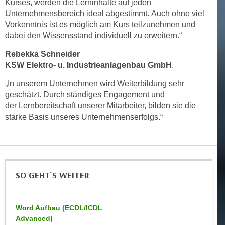
Kurses, werden die Lerninhalte auf jeden
r
a
Unternehmensbereich ideal abgestimmt. Auch ohne viel
t
b
Vorkenntnis ist es möglich am Kurs teilzunehmen und
e
dabei den Wissensstand individuell zu erweitern.“
e
C
n
o
Rebekka Schneider
.
o
KSW Elektro- u. Industrieanlagenbau GmbH
.
W
k
„In unserem Unternehmen wird Weiterbildung sehr
e
i
geschätzt. Durch ständiges Engagement und
n
e
der Lernbereitschaft unserer Mitarbeiter, bilden sie die
n
s
starke Basis unseres Unternehmenserfolgs.“
S
z
i
u
e
A
d
n
e
a
SO GEHT`S WEITER
r
l
C
y
o
Word Aufbau (ECDL/ICDL
s
o
Advanced)
e