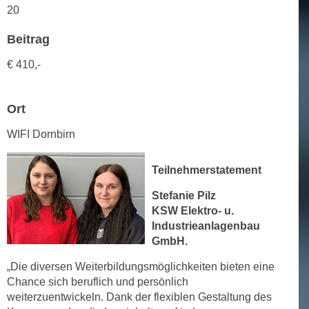
20
n
d
E
e
Beitrag
U
n
-
€
410,-
w
U
i
S
r
Ort
A
z
u
i
WIFI Dornbirn
n
e
t
l
Teilnehmerstatement
e
o
r
Stefanie Pilz
r
w
KSW Elektro- u.
i
o
Industrieanlagenbau
e
GmbH.
r
n
f
t
„Die diversen Weiterbildungsmöglichkeiten bieten eine
e
i
Chance sich beruflich und persönlich
n
weiterzuentwickeln. Dank der flexiblen Gestaltung des
e
h