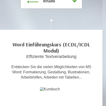
Inhalte
c
i
h
m
t
m
e
u
n
n
S
g
i
v
e
Word Einführungskurs (ECDL/ICDL
e
,
Modul)
r
d
Effiziente Textverarbeitung
w
a
e
s
Entdecken Sie die vielen Möglichkeiten von MS
n
s
Word: Formatierung, Gestaltung, Illustrationen,
d
Arbeitshilfen, Arbeiten mit Tabellen...
w
e
i
n
r
w
a
i
u
r
c