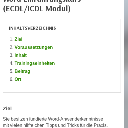
n
(ECDL/ICDL Modul)
i
S
c
i
h
e
n
INHALTSVERZEICHNIS
a
i
u
Ziel
c
f
Voraussetzungen
h
„
t
Inhalt
A
d
Trainingseinheiten
l
e
l
Beitrag
m
e
Ort
D
a
a
k
t
z
e
e
Ziel
n
p
s
t
Sie besitzen fundierte Word-Anwenderkenntnisse
c
mit vielen hilfreichen Tipps und Tricks für die Praxis.
i