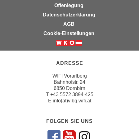
u
Offenlegung
d
z
i
Datenschutzerklärung
e
e
AGB
i
C
g
Cookie-Einstellungen
o
e
o
n
k
.
i
U
ADRESSE
e
m
s
WIFI Vorarlberg
I
e
Bahnhofstr. 24
h
6850 Dornbirn
r
n
T
+43 5572 3894-425
h
e
E
info(at)vlbg.wifi.at
o
n
b
d
e
FOLGEN SIE UNS
a
n
r
e
ü