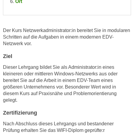
Ort
e
e
n
n
e
o
i
t
Der Kurs Netzwerkadministrator:in bereitet Sie in modularen
n
w
Schritten auf die Aufgaben in einem modernen EDV-
s
e
Netzwerk vor.
e
n
t
Ziel
d
z
i
Dieser Lehrgang bildet Sie als Administrator:in eines
e
g
kleineren oder mittleren Windows-Netzwerks aus oder
n
s
bereitet Sie auf die Arbeit in einem EDV-Team eines
,
i
größeren Unternehmens vor. Besonderer Wert wird in
w
n
diesem Kurs auf Praxisnähe und Problemorientierung
e
gelegt.
d
l
.
c
Zertifizierung
W
h
e
Nach Abschluss dieses Lehrgangs und bestandener
e
n
Prüfung erhalten Sie das WIFI-Diplom geprüfte:r
s