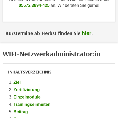
i
e
05572 3894-425
an. Wir beraten Sie gerne!
k
F
a
u
n
n
i
k
Kurstermine ab Herbst finden Sie
.
hier
s
t
c
i
h
o
WIFI-Netzwerkadministrator:in
e
n
n
d
U
e
INHALTSVERZEICHNIS
n
r
t
W
Ziel
e
e
Zertifizierung
r
b
n
Einzelmodule
s
e
Trainingseinheiten
e
h
i
Beitrag
m
t