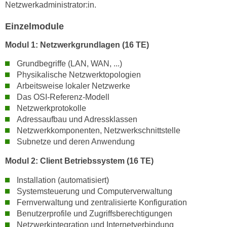
n
Netzwerkadministrator:in.
i
S
c
Einzelmodule
i
h
e
Modul 1: Netzwerkgrundlagen (16 TE)
n
a
i
Grundbegriffe (LAN, WAN, ...)
u
c
Physikalische Netzwerktopologien
f
h
Arbeitsweise lokaler Netzwerke
„
t
Das OSI-Referenz-Modell
A
Netzwerkprotokolle
d
l
Adressaufbau und Adressklassen
e
l
Netzwerkkomponenten, Netzwerkschnittstelle
m
e
Subnetze und deren Anwendung
D
a
a
Modul 2: Client Betriebssystem (16 TE)
k
t
z
Installation (automatisiert)
e
e
Systemsteuerung und Computerverwaltung
n
p
Fernverwaltung und zentralisierte Konfiguration
s
t
Benutzerprofile und Zugriffsberechtigungen
c
i
Netzwerkintegration und Internetverbindung