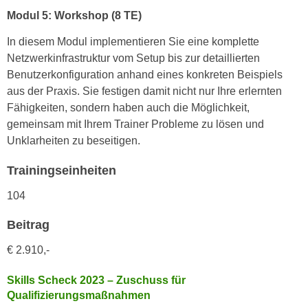
n
Modul 5: Workshop (8 TE)
d
E
e
In diesem Modul implementieren Sie eine komplette
U
n
Netzwerkinfrastruktur vom Setup bis zur detaillierten
-
w
Benutzerkonfiguration anhand eines konkreten Beispiels
U
i
aus der Praxis. Sie festigen damit nicht nur Ihre erlernten
S
r
Fähigkeiten, sondern haben auch die Möglichkeit,
A
z
gemeinsam mit Ihrem Trainer Probleme zu lösen und
u
i
Unklarheiten zu beseitigen.
n
e
t
l
Trainingseinheiten
e
o
r
104
r
w
i
Beitrag
o
e
r
n
€
2.910,-
f
t
e
i
Skills Scheck 2023 – Zuschuss für
n
Qualifizierungsmaßnahmen
e
h