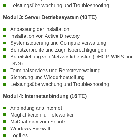
h
e
Leistungsüberwachung und Troubleshooting
u
r
t
Modul 3: Server Betriebssystem (48 TE)
e
z
n
Anpassung der Installation
a
“
Installation von Active Directory
b
k
Systemsteuerung und Computerverwaltung
k
l
Benutzerprofile und Zugriffsberechtigungen
o
Bereitstellung von Netzwerkdiensten (DHCP, WINS und
i
m
DNS)
c
m
Terminalservices und Remoteverwaltung
k
e
Sicherung und Wiederherstellung
e
Leistungsüberwachung und Troubleshooting
n
n
z
,
Modul 4: Internetanbindung (16 TE)
w
v
i
Anbindung ans Internet
e
s
Möglichkeiten für Teleworker
r
Maßnahmen zum Schutz
c
w
Windows-Firewall
h
e
Logfiles
e
n