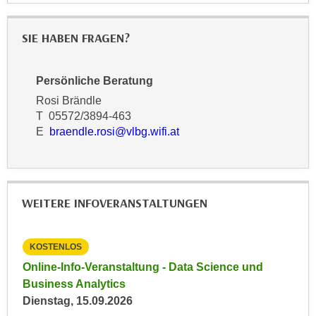
k
z
i
w
SIE HABEN FRAGEN?
e
e
-
c
S
k
Persönliche Beratung
e
e
Rosi Brändle
t
n
T 05572/3894-463
z
u
E
braendle.rosi@vlbg.wifi.at
u
n
n
d
g
u
z
m
WEITERE INFOVERANSTALTUNGEN
u
f
s
ü
t
r
KOSTENLOS
KO
i
S
e
Online-Info-Veranstaltung - Data Science und
Inf
m
i
Business Analytics
Inf
m
e
Dienstag, 15.09.2026
Mon
e
r