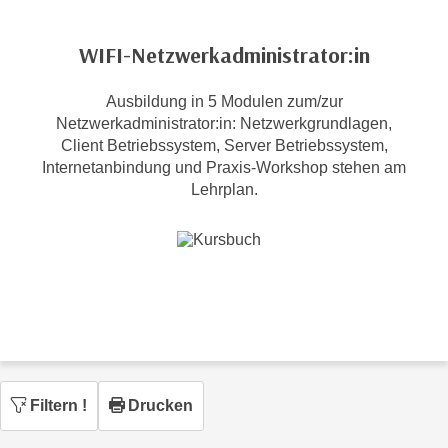
c
i
h
m
WIFI-Netzwerkadministrator:in
t
m
e
u
Ausbildung in 5 Modulen zum/zur
n
n
Netzwerkadministrator:in: Netzwerkgrundlagen,
S
g
Client Betriebssystem, Server Betriebssystem,
i
v
Internetanbindung und Praxis-Workshop stehen am
e
Lehrplan.
e
,
r
d
w
a
e
s
n
s
d
w
e
i
n
r
w
a
Filtern
!
Drucken
i
u
r
c