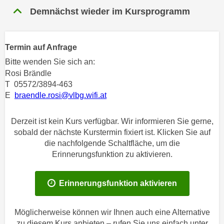
n
Demnächst wieder im Kursprogramm
h
u
C
r
o
C
Termin auf Anfrage
o
o
k
Bitte wenden Sie sich an:
o
i
Rosi Brändle
k
e
T 05572/3894-463
i
E
braendle.rosi@vlbg.wifi.at
s
e
v
s
o
Derzeit ist kein Kurs verfügbar. Wir informieren Sie gerne,
,
n
sobald der nächste Kurstermin fixiert ist. Klicken Sie auf
d
die nachfolgende Schaltfläche, um die
U
i
Erinnerungsfunktion zu aktivieren.
S
e
-
f
a
Erinnerungsfunktion aktivieren
ü
m
r
e
d
Möglicherweise können wir Ihnen auch eine Alternative
r
i
zu diesem Kurs anbieten – rufen Sie uns einfach unter