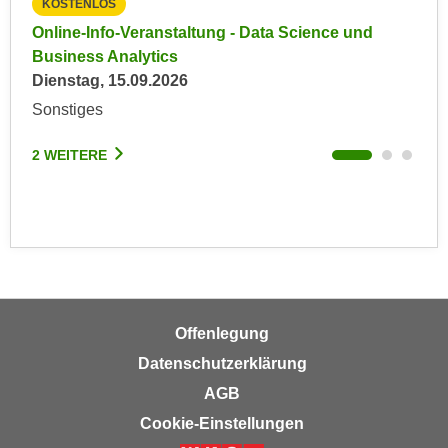
KOSTENLOS
KO
r
a
t
e
Online-Info-Veranstaltung - Data Science und
Inf
b
e
Business Analytics
Inf
e
C
Dienstag, 15.09.2026
Mon
n
o
Sonstiges
Onl
.
o
W
k
2 WEITERE
2 W
e
i
n
e
n
s
S
z
i
u
e
A
d
n
Offenlegung
e
a
r
Datenschutzerklärung
l
C
y
AGB
o
s
Cookie-Einstellungen
o
e