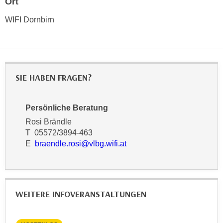
Ort
n
d
E
WIFI Dornbirn
e
U
n
-
w
U
i
S
r
SIE HABEN FRAGEN?
A
z
u
i
n
e
Persönliche Beratung
t
l
Rosi Brändle
e
o
T 05572/3894-463
r
r
E
braendle.rosi@vlbg.wifi.at
w
i
o
e
r
n
f
t
WEITERE INFOVERANSTALTUNGEN
e
i
n
e
h