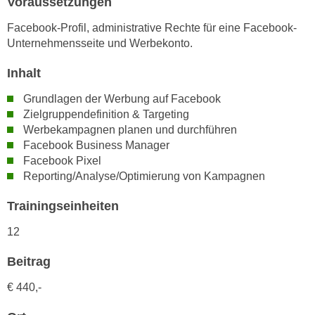
Voraussetzungen
h
e
u
r
Facebook-Profil, administrative Rechte für eine Facebook-
t
Unternehmensseite und Werbekonto.
e
z
n
Inhalt
a
“
b
k
Grundlagen der Werbung auf Facebook
k
l
Zielgruppendefinition & Targeting
o
i
Werbekampagnen planen und durchführen
m
Facebook Business Manager
c
m
Facebook Pixel
k
e
Reporting/Analyse/Optimierung von Kampagnen
e
n
n
Trainingseinheiten
z
,
w
v
12
i
e
s
Beitrag
r
c
w
€
440,-
h
e
e
n