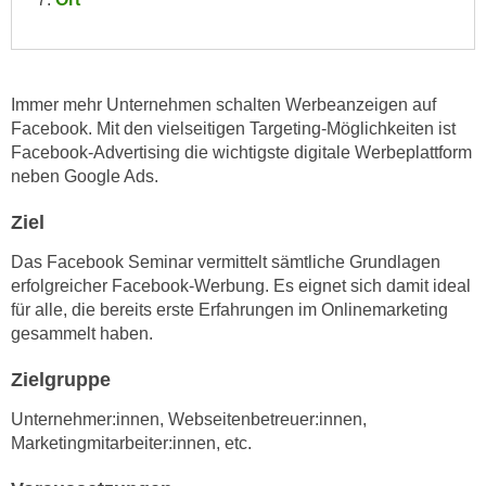
n
i
S
c
i
h
e
n
Immer mehr Unternehmen schalten Werbeanzeigen auf
a
Facebook. Mit den vielseitigen Targeting-Möglichkeiten ist
i
u
Facebook-Advertising die wichtigste digitale Werbeplattform
c
f
neben Google Ads.
h
„
t
A
Ziel
d
l
e
Das Facebook Seminar vermittelt sämtliche Grundlagen
l
m
erfolgreicher Facebook-Werbung. Es eignet sich damit ideal
e
für alle, die bereits erste Erfahrungen im Onlinemarketing
D
a
gesammelt haben.
a
k
t
z
Zielgruppe
e
e
n
Unternehmer:innen, Webseitenbetreuer:innen,
p
s
Marketingmitarbeiter:innen, etc.
t
c
i