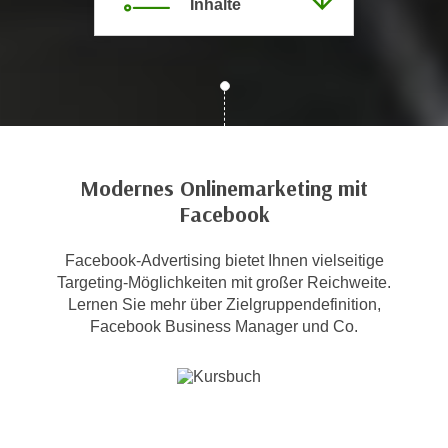
Inhalte
c
i
h
m
t
m
e
u
n
n
S
g
i
v
e
Modernes Onlinemarketing mit
e
,
Facebook
r
d
w
a
Facebook-Advertising bietet Ihnen vielseitige
e
s
Targeting-Möglichkeiten mit großer Reichweite.
n
s
Lernen Sie mehr über Zielgruppendefinition,
d
Facebook Business Manager und Co.
w
e
i
n
r
w
a
i
u
r
c