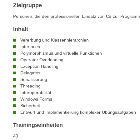
n
Zielgruppe
s
n
i
S
Personen, die den professionellen Einsatz von C# zur Program
c
i
h
Inhalt
e
n
a
Vererbung und Klassenhierarchien
i
u
Interfaces
c
Polymorphismus und virtuelle Funktionen
f
h
Operator Overloading
„
t
Exception Handling
A
Delegates
d
l
Serialisierung
e
l
Threading
m
e
Interoperabilität
D
a
Windows Forms
a
Sicherheit
k
t
Entwurf und Implementierung komplexer Übungsaufgaben
z
e
e
Trainingseinheiten
n
p
s
t
40