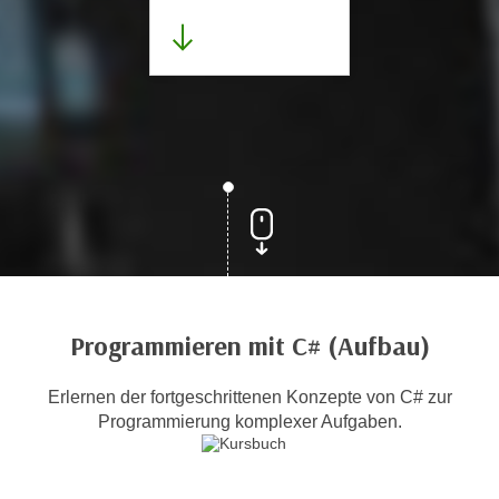
Programmieren mit C# (Aufbau)
Erlernen der fortgeschrittenen Konzepte von C# zur
Programmierung komplexer Aufgaben.