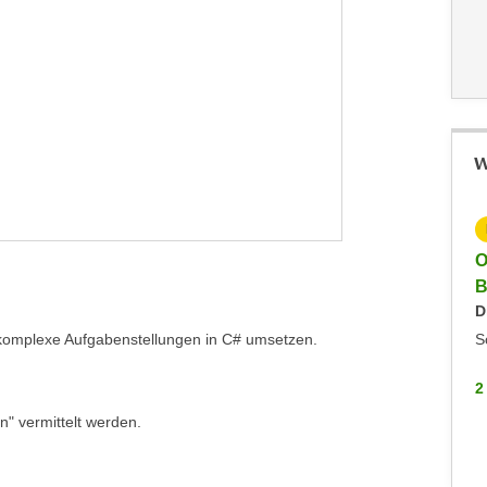
W
KOSTENLOS
Info-Veranstaltung: Fachakademie Angewandte
O
Informatik
B
Keine aktuellen Termine
D
 komplexe Aufgabenstellungen in C# umsetzen.
Online
S
2 WEITERE
2
" vermittelt werden.