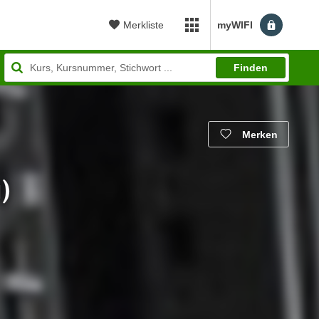
Merkliste
myWIFI
myWIFI Apps öffnen
Finden
Merken
)