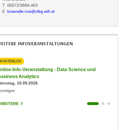
T 05572/3894-463
E
braendle.rosi@vlbg.wifi.at
EITERE INFOVERANSTALTUNGEN
KOSTENLOS
KOSTEN
nline-Info-Veranstaltung - Data Science und
Info-Ve
usiness Analytics
Informat
ienstag, 15.09.2026
Montag, 
onstiges
Online
 WEITERE
2 WEIT