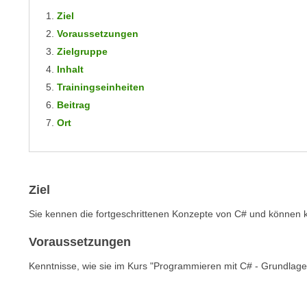
m
t
Ziel
e
e
Voraussetzungen
n
n
Zielgruppe
e
o
Inhalt
i
t
Trainingseinheiten
n
w
Beitrag
s
e
e
Ort
n
t
d
z
i
e
g
n
Ziel
s
,
i
Sie kennen die fortgeschrittenen Konzepte von C# und können
w
n
e
Voraussetzungen
d
l
.
Kenntnisse, wie sie im Kurs "Programmieren mit C# - Grundlagen
c
W
h
e
e