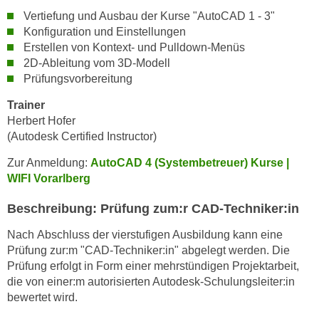
k
z
Vertiefung und Ausbau der Kurse "AutoCAD 1 - 3"
i
w
Konfiguration und Einstellungen
e
e
Erstellen von Kontext- und Pulldown-Menüs
-
c
2D-Ableitung vom 3D-Modell
S
Prüfungsvorbereitung
k
e
e
Trainer
t
n
Herbert Hofer
z
u
(Autodesk Certified Instructor)
u
n
n
Zur Anmeldung:
AutoCAD 4 (Systembetreuer) Kurse |
d
g
WIFI Vorarlberg
u
z
m
Beschreibung: Prüfung zum:r CAD-Techniker:in
u
f
s
ü
Nach Abschluss der vierstufigen Ausbildung kann eine
t
r
Prüfung zur:m "CAD-Techniker:in" abgelegt werden. Die
i
Prüfung erfolgt in Form einer mehrstündigen Projektarbeit,
S
m
die von einer:m autorisierten Autodesk-Schulungsleiter:in
i
m
bewertet wird.
e
e
r