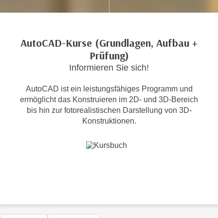
c
i
h
m
t
m
AutoCAD-Kurse (Grundlagen, Aufbau +
e
u
Prüfung)
n
n
S
Informieren Sie sich!
g
i
v
AutoCAD ist ein leistungsfähiges Programm und
e
e
ermöglicht das Konstruieren im 2D- und 3D-Bereich
,
r
bis hin zur fotorealistischen Darstellung von 3D-
d
w
Konstruktionen.
a
e
s
n
s
d
w
e
i
n
r
w
a
i
u
r
c