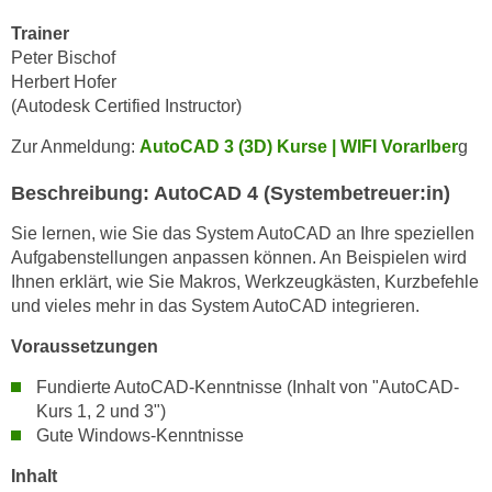
r
a
Trainer
t
b
Peter Bischof
e
e
Herbert Hofer
C
n
(Autodesk Certified Instructor)
o
.
o
Zur Anmeldung:
AutoCAD 3 (3D) Kurse | WIFI Vorarlber
g
W
k
e
Beschreibung: AutoCAD 4 (Systembetreuer:in)
i
n
e
Sie lernen, wie Sie das System AutoCAD an Ihre speziellen
n
s
Aufgabenstellungen anpassen können. An Beispielen wird
S
z
Ihnen erklärt, wie Sie Makros, Werkzeugkästen, Kurzbefehle
i
u
und vieles mehr in das System AutoCAD integrieren.
e
A
d
Voraussetzungen
n
e
a
Fundierte AutoCAD-Kenntnisse (Inhalt von "AutoCAD-
r
l
Kurs 1, 2 und 3")
C
y
Gute Windows-Kenntnisse
o
s
o
Inhalt
e