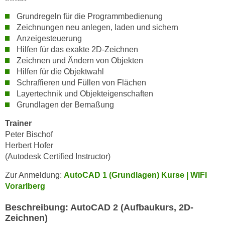
n
i
S
Grundregeln für die Programmbedienung
c
Zeichnungen neu anlegen, laden und sichern
i
h
Anzeigesteuerung
e
n
Hilfen für das exakte 2D-Zeichnen
a
i
Zeichnen und Ändern von Objekten
u
Hilfen für die Objektwahl
c
f
Schraffieren und Füllen von Flächen
h
„
Layertechnik und Objekteigenschaften
t
A
Grundlagen der Bemaßung
d
l
e
Trainer
l
m
Peter Bischof
e
D
Herbert Hofer
a
a
(Autodesk Certified Instructor)
k
t
z
Zur Anmeldung:
AutoCAD 1 (Grundlagen) Kurse | WIFI
e
e
Vorarlberg
n
p
s
Beschreibung: AutoCAD 2 (Aufbaukurs, 2D-
t
c
Zeichnen)
i