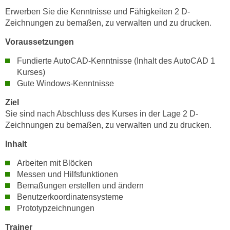
h
e
Erwerben Sie die Kenntnisse und Fähigkeiten 2 D-
u
r
Zeichnungen zu bemaßen, zu verwalten und zu drucken.
t
e
z
Voraussetzungen
n
a
“
Fundierte AutoCAD-Kenntnisse (Inhalt des AutoCAD 1
b
k
Kurses)
k
l
Gute Windows-Kenntnisse
o
i
m
Ziel
c
Sie sind nach Abschluss des Kurses in der Lage 2 D-
m
k
Zeichnungen zu bemaßen, zu verwalten und zu drucken.
e
e
n
n
Inhalt
z
,
Arbeiten mit Blöcken
w
v
Messen und Hilfsfunktionen
i
e
Bemaßungen erstellen und ändern
s
r
Benutzerkoordinatensysteme
c
w
Prototypzeichnungen
h
e
e
Trainer
n