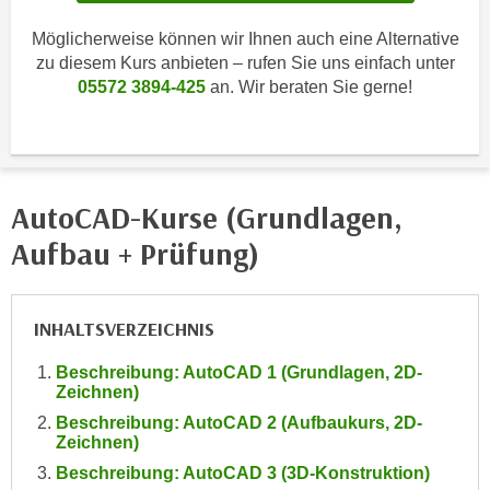
i
e
k
Möglicherweise können wir Ihnen auch eine Alternative
F
a
zu diesem Kurs anbieten – rufen Sie uns einfach unter
u
n
05572 3894-425
an. Wir beraten Sie gerne!
n
i
k
s
t
c
i
h
o
AutoCAD-Kurse (Grundlagen,
e
n
n
Aufbau + Prüfung)
d
U
e
n
r
t
INHALTSVERZEICHNIS
W
e
e
Beschreibung: AutoCAD 1 (Grundlagen, 2D-
r
b
Zeichnen)
n
s
Beschreibung: AutoCAD 2 (Aufbaukurs, 2D-
e
e
Zeichnen)
h
i
Beschreibung: AutoCAD 3 (3D-Konstruktion)
m
t