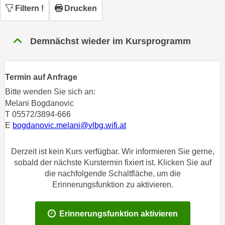
n
Filtern
!
Drucken
h
u
C
r
o
C
Demnächst wieder im Kursprogramm
o
o
k
o
i
k
Termin auf Anfrage
e
i
Bitte wenden Sie sich an:
s
e
Melani Bogdanovic
v
s
T 05572/3894-666
o
,
E
bogdanovic.melani@vlbg.wifi.at
n
d
U
i
Derzeit ist kein Kurs verfügbar. Wir informieren Sie gerne,
S
e
sobald der nächste Kurstermin fixiert ist. Klicken Sie auf
-
f
die nachfolgende Schaltfläche, um die
a
ü
Erinnerungsfunktion zu aktivieren.
m
r
e
d
Erinnerungsfunktion aktivieren
r
i