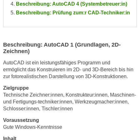
Beschreibung: AutoCAD 4 (Systembetreuer:in)
e
e
n
Beschreibung: Prüfung zum:r CAD-Techniker:in
n
e
o
i
t
n
w
s
Beschreibung: AutoCAD 1 (Grundlagen, 2D-
e
e
Zeichnen)
n
t
d
AutoCAD ist ein leistungsfähiges Programm und
z
i
ermöglicht das Konstruieren im 2D- und 3D-Bereich bis hin
e
g
zur fotorealistischen Darstellung von 3D-Konstruktionen.
n
s
,
Zielgruppe
i
w
Technische Zeichner:innen, Konstrukteur:innen, Maschinen-
n
und Fertigungs-techniker:innen, Werkzeugmacher:innen,
e
d
Schlosser:innen, Tischler:innen
l
.
c
W
Voraussetzung
h
Gute Windows-Kenntnisse
e
e
n
Inhalt
s