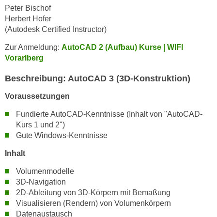
n
Peter Bischof
d
Herbert Hofer
E
e
(Autodesk Certified Instructor)
U
n
-
w
Zur Anmeldung:
AutoCAD 2 (Aufbau) Kurse | WIFI
U
i
Vorarlberg
S
r
A
Beschreibung: AutoCAD 3 (3D-Konstruktion)
z
u
i
Voraussetzungen
n
e
t
Fundierte AutoCAD-Kenntnisse (Inhalt von "AutoCAD-
l
e
Kurs 1 und 2")
o
r
Gute Windows-Kenntnisse
r
w
i
Inhalt
o
e
r
Volumenmodelle
n
f
3D-Navigation
t
2D-Ableitung von 3D-Körpern mit Bemaßung
e
i
Visualisieren (Rendern) von Volumenkörpern
n
e
Datenaustausch
h