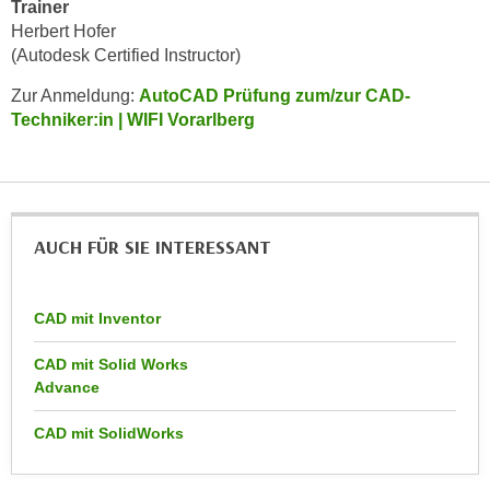
Trainer
n
e
Herbert Hofer
,
l
(Autodesk Certified Instructor)
g
e
e
Zur Anmeldung:
AutoCAD Prüfung zum/zur CAD-
v
Techniker:in | WIFI Vorarlberg
l
a
a
n
n
t
g
e
e
I
AUCH FÜR SIE INTERESSANT
n
n
I
h
h
a
CAD mit Inventor
r
l
e
CAD mit Solid Works
t
d
Advance
e
u
a
CAD mit SolidWorks
r
n
c
z
h