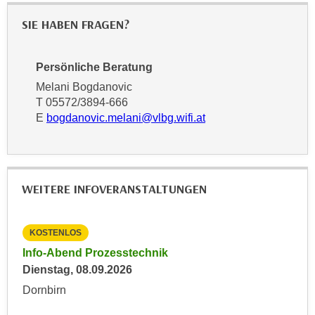
u
d
z
SIE HABEN FRAGEN?
i
e
e
i
C
Persönliche Beratung
g
o
Melani Bogdanovic
e
o
T 05572/3894-666
n
k
E
bogdanovic.melani@vlbg.wifi.at
.
i
U
e
m
s
I
e
WEITERE INFOVERANSTALTUNGEN
h
r
n
h
e
KOSTENLOS
KO
o
n
b
ment
Info-Abend Prozesstechnik
Inf
d
e
Dienstag, 08.09.2026
Die
a
n
Dornbirn
Dor
r
e
ü