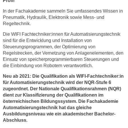
Profi!
n
i
S
In der Fachakademie sammeln Sie umfassendes Wissen in
c
i
Pneumatik, Hydraulik, Elektronik sowie Mess- und
h
e
Regeltechnik.
n
a
i
Die WIFI Fachtechniker:innen für Automatisierungstechnik
u
sind für die Entwicklung und Installation von
c
f
Steuerungsprogrammen, der Optimierung von
h
„
Regelstrecken, der Vernetzung von Anlagenelementen, den
t
A
Einsatz von speicherprogrammierbaren Steuerungen und
d
l
die Einbindung von Robotern verantwortlich.
e
l
m
Neu ab 2021:
Die Qualifikation als WIFI-Fachtechniker:in
e
D
für Automatisierungstechnik wird der NQR-Stufe 6
a
zugeordnet.
Der Nationale Qualifikationsrahmen (NQR)
a
k
dient zur Klassifizierung der Qualifikationen im
t
z
österreichischen Bildungssystem.
Die Fachakademie
e
e
Automatisierungstechnik hat das gleiche
n
p
Ausbildungsniveau wie ein akademischer Bachelor-
s
t
Abschluss.
c
i