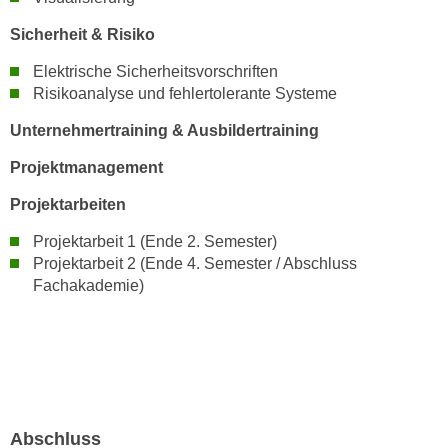
k
z
i
Sicherheit & Risiko
w
e
e
Elektrische Sicherheitsvorschriften
-
c
Risikoanalyse und fehlertolerante Systeme
S
k
e
Unternehmertraining & Ausbildertraining
e
t
n
Projektmanagement
z
u
u
Projektarbeiten
n
n
d
Projektarbeit 1 (Ende 2. Semester)
g
u
Projektarbeit 2 (Ende 4. Semester / Abschluss
z
m
Fachakademie)
u
f
s
ü
t
r
i
S
m
i
m
e
Abschluss
e
r