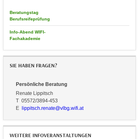
u
d
z
Beratungstag
i
e
Berufsreifeprüfung
e
i
C
g
Info-Abend WIFI-
o
Fachakademie
e
o
n
k
.
i
U
SIE HABEN FRAGEN?
e
m
s
I
e
h
Persönliche Beratung
r
n
Renate Lippitsch
h
e
T 05572/3894-453
o
n
E
lippitsch.renate@vlbg.wifi.at
b
d
e
a
n
r
e
WEITERE INFOVERANSTALTUNGEN
ü