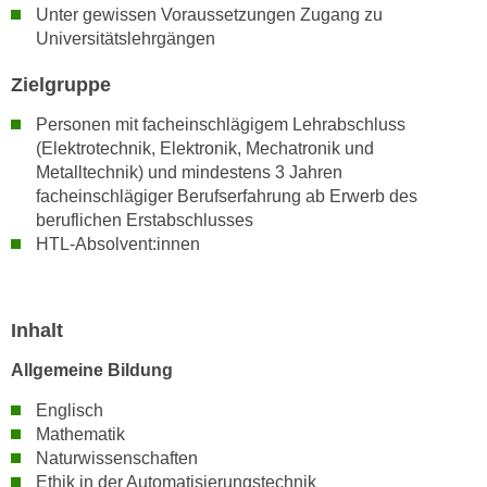
Unter gewissen Voraussetzungen Zugang zu
n
d
Universitätslehrgängen
E
e
U
n
Zielgruppe
-
w
U
Personen mit facheinschlägigem Lehrabschluss
i
S
(Elektrotechnik, Elektronik, Mechatronik und
r
Metalltechnik) und mindestens 3 Jahren
A
z
facheinschlägiger Berufserfahrung ab Erwerb des
u
i
beruflichen Erstabschlusses
n
e
HTL-Absolvent:innen
t
l
e
o
r
r
Inhalt
w
i
o
e
Allgemeine Bildung
r
n
f
Englisch
t
e
Mathematik
i
Naturwissenschaften
n
e
Ethik in der Automatisierungstechnik
h