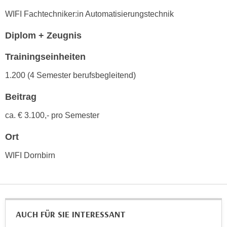
n
e
WIFI Fachtechniker:in Automatisierungstechnik
,
l
g
Diplom + Zeugnis
e
e
v
Trainingseinheiten
l
a
a
n
1.200 (4 Semester berufsbegleitend)
n
t
g
Beitrag
e
e
I
ca. € 3.100,- pro Semester
n
n
I
h
Ort
h
a
r
WIFI Dornbirn
l
e
t
d
e
u
a
r
n
AUCH FÜR SIE INTERESSANT
c
z
h