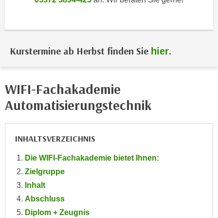
i
e
k
F
a
u
n
n
Kurstermine ab Herbst finden Sie
.
hier
i
k
s
t
c
i
h
WIFI-Fachakademie
o
e
n
Automatisierungstechnik
n
d
U
e
n
r
INHALTSVERZEICHNIS
t
W
e
Die WIFI-Fachakademie bietet Ihnen:
e
r
b
Zielgruppe
n
s
Inhalt
e
e
Abschluss
h
i
Diplom + Zeugnis
m
t