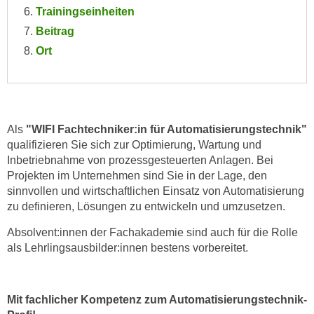
e
Trainingseinheiten
e
n
Beitrag
n
e
o
Ort
i
t
n
w
s
e
e
n
t
Als
"WIFI Fachtechniker:in für Automatisierungstechnik"
d
qualifizieren Sie sich zur Optimierung, Wartung und
z
i
Inbetriebnahme von prozessgesteuerten Anlagen. Bei
e
g
Projekten im Unternehmen sind Sie in der Lage, den
n
s
sinnvollen und wirtschaftlichen Einsatz von Automatisierung
,
i
zu definieren, Lösungen zu entwickeln und umzusetzen.
w
n
e
Absolvent:innen der Fachakademie sind auch für die Rolle
d
l
als Lehrlingsausbilder:innen bestens vorbereitet.
.
c
W
h
e
e
Mit fachlicher Kompetenz zum Automatisierungstechnik-
n
s