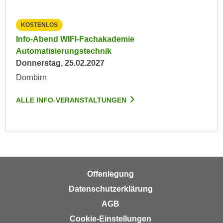
n
b
p
e
KOSTENLOS
e
r
Info-Abend WIFI-Fachakademie
r
h
Automatisierungstechnik
s
i
Donnerstag, 25.02.2027
o
n
n
Dornbirn
a
e
u
n
ALLE INFO-VERANSTALTUNGEN
s
b
e
e
i
z
n
o
e
g
a
e
Offenlegung
n
n
g
Datenschutzerklärung
e
e
AGB
n
n
D
Cookie-Einstellungen
e