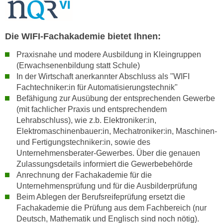
h
e
u
r
t
e
Die WIFI-Fachakademie bietet Ihnen:
z
n
a
Praxisnahe und modere Ausbildung in Kleingruppen
“
b
(Erwachsenenbildung statt Schule)
k
k
In der Wirtschaft anerkannter Abschluss als "WIFI
l
o
Fachtechniker:in für Automatisierungstechnik"
i
Befähigung zur Ausübung der entsprechenden Gewerbe
m
c
(mit fachlicher Praxis und entsprechendem
m
k
Lehrabschluss), wie z.b. Elektroniker:in,
e
e
Elektromaschinenbauer:in, Mechatroniker:in, Maschinen-
n
n
und Fertigungstechniker:in, sowie des
z
,
Unternehmensberater-Gewerbes. Über die genauen
w
v
Zulassungsdetails informiert die Gewerbebehörde
i
e
Anrechnung der Fachakademie für die
s
Unternehmensprüfung und für die Ausbilderprüfung
r
c
Beim Ablegen der Berufsreifeprüfung ersetzt die
w
h
Fachakademie die Prüfung aus dem Fachbereich (nur
e
e
Deutsch, Mathematik und Englisch sind noch nötig).
n