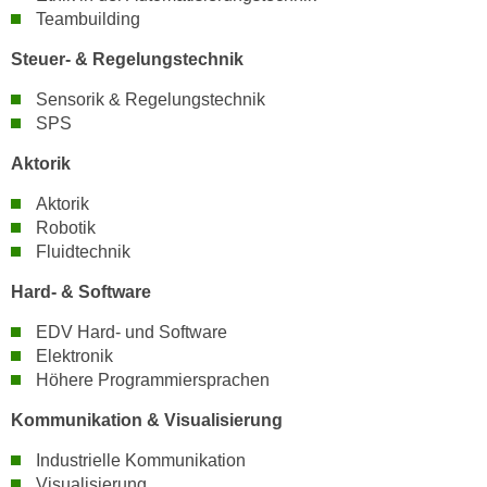
r
Teambuilding
a
t
b
Steuer- & Regelungstechnik
e
e
C
Sensorik & Regelungstechnik
n
o
SPS
.
o
W
Aktorik
k
e
i
Aktorik
n
e
Robotik
n
s
Fluidtechnik
S
z
i
Hard- & Software
u
e
A
EDV Hard- und Software
d
n
Elektronik
e
a
Höhere Programmiersprachen
r
l
C
Kommunikation & Visualisierung
y
o
s
Industrielle Kommunikation
o
e
Visualisierung