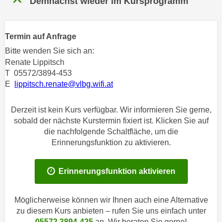
Demnächst wieder im Kursprogramm
n
h
u
C
r
o
Termin auf Anfrage
C
o
Bitte wenden Sie sich an:
o
k
Renate Lippitsch
o
i
T 05572/3894-453
k
e
E
lippitsch.renate@vlbg.wifi.at
i
s
e
v
Derzeit ist kein Kurs verfügbar. Wir informieren Sie gerne,
s
o
sobald der nächste Kurstermin fixiert ist. Klicken Sie auf
,
n
die nachfolgende Schaltfläche, um die
d
U
Erinnerungsfunktion zu aktivieren.
i
S
e
-
f
Erinnerungsfunktion aktivieren
a
ü
m
r
Möglicherweise können wir Ihnen auch eine Alternative
e
d
zu diesem Kurs anbieten – rufen Sie uns einfach unter
r
i
05572 3894-425
an. Wir beraten Sie gerne!