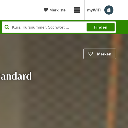
Merkliste
myWIFI
myWIFI Apps öffnen
Finden
Merken
tandard