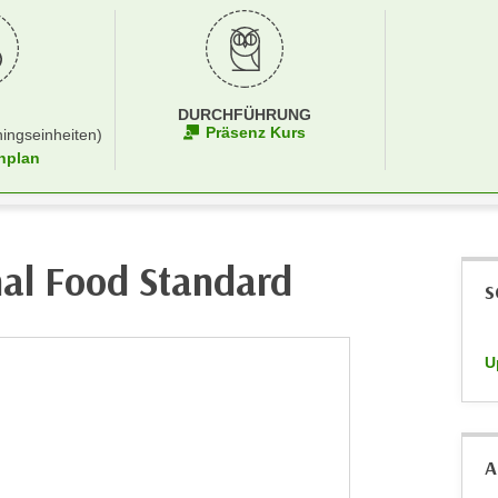
DURCHFÜHRUNG
Präsenz Kurs
ningseinheiten)
nplan
nal Food Standard
S
U
A