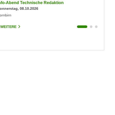
nfo-Abend Technische Redaktion
Info-Ab
onnerstag, 08.10.2026
Mittwoch
ornbirn
Dornbirn
 WEITERE
1 WEIT