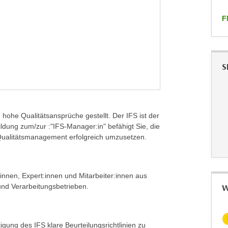
F
S
hohe Qualitätsansprüche gestellt. Der IFS ist der
ildung zum/zur :"IFS-Manager:in" befähigt Sie, die
Qualitätsmanagement erfolgreich umzusetzen.
innen, Expert:innen und Mitarbeiter:innen aus
und Verarbeitungsbetrieben.
W
KOSTENLOS
gung des IFS klare Beurteilungsrichtlinien zu