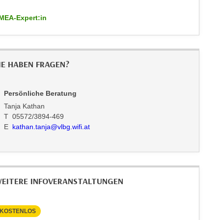
MEA-Expert:in
IE HABEN FRAGEN?
Persönliche Beratung
Tanja Kathan
T 05572/3894-469
E
kathan.tanja@vlbg.wifi.at
EITERE INFOVERANSTALTUNGEN
KOSTENLOS
KOSTEN