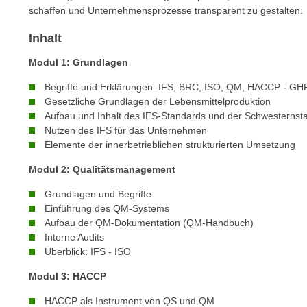
n
schaffen und Unternehmensprozesse transparent zu gestalten.
s
n
i
S
Inhalt
c
i
h
Modul 1: Grundlagen
e
n
a
Begriffe und Erklärungen: IFS, BRC, ISO, QM, HACCP - GH
i
u
Gesetzliche Grundlagen der Lebensmittelproduktion
c
Aufbau und Inhalt des IFS-Standards und der Schwesternst
f
h
Nutzen des IFS für das Unternehmen
„
t
Elemente der innerbetrieblichen strukturierten Umsetzung
A
d
l
Modul 2: Qualitätsmanagement
e
l
m
Grundlagen und Begriffe
e
Einführung des QM-Systems
D
a
Aufbau der QM-Dokumentation (QM-Handbuch)
a
k
Interne Audits
t
z
Überblick: IFS - ISO
e
e
n
Modul 3: HACCP
p
s
t
HACCP als Instrument von QS und QM