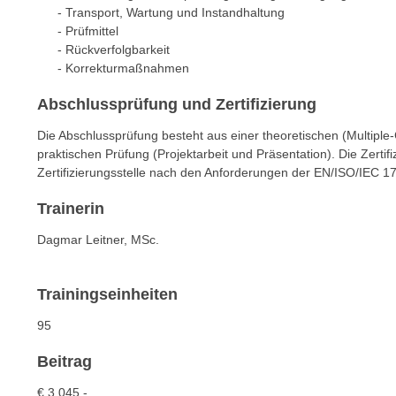
e
- Transport, Wartung und Instandhaltung
n
n
- Prüfmittel
d
- Rückverfolgbarkeit
E
e
- Korrekturmaßnahmen
U
n
-
w
Abschlussprüfung und Zertifizierung
U
i
Die Abschlussprüfung besteht aus einer theoretischen (Multipl
S
r
praktischen Prüfung (Projektarbeit und Präsentation). Die Zertifi
A
z
Zertifizierungsstelle nach den Anforderungen der EN/ISO/IEC 1
u
i
n
Trainerin
e
t
l
Dagmar Leitner, MSc.
e
o
r
r
w
i
Trainingseinheiten
o
e
95
r
n
f
t
Beitrag
e
i
n
€ 3.045,-