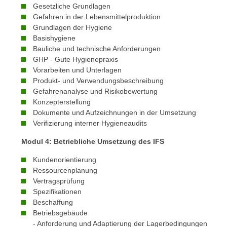
c
i
Gesetzliche Grundlagen
h
Gefahren in der Lebensmittelproduktion
e
u
Grundlagen der Hygiene
r
t
Basishygiene
e
Bauliche und technische Anforderungen
z
n
GHP - Gute Hygienepraxis
a
“
Vorarbeiten und Unterlagen
b
k
Produkt- und Verwendungsbeschreibung
k
l
Gefahrenanalyse und Risikobewertung
o
Konzepterstellung
i
m
Dokumente und Aufzeichnungen in der Umsetzung
c
m
Verifizierung interner Hygieneaudits
k
e
e
Modul 4: Betriebliche Umsetzung des IFS
n
n
z
Kundenorientierung
,
Ressourcenplanung
w
v
Vertragsprüfung
i
e
Spezifikationen
s
r
Beschaffung
c
w
Betriebsgebäude
h
- Anforderung und Adaptierung der Lagerbedingungen
e