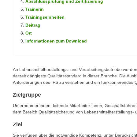
Abschlussprüfung und Zertifizierung
m
t
Trainerin
e
e
Trainingseinheiten
n
n
Beitrag
e
o
i
Ort
t
n
Informationen zum Download
w
s
e
e
n
t
d
z
An Lebensmittelherstellungs- und Verarbeitungsbetriebe werden 
i
derzeit gängigste Qualitätsstandard in dieser Branche. Die Ausb
e
g
Anforderungen des IFS zu verstehen und ein funktionierendes 
n
s
,
i
Zielgruppe
w
n
Unternehmer:innen, leitende Mitarbeiter:innen, Geschäftsführer:
e
d
dem Bereich Qualitätssicherung von Lebensmittelherstellungs- 
l
.
c
W
Ziel
h
e
Sie verfügen über die notwendige Kompetenz, unter Berücksichti
e