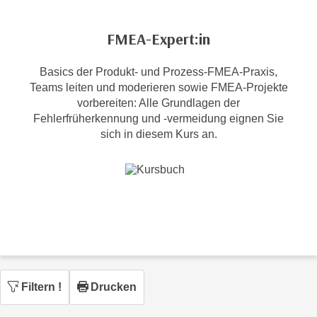
c
i
h
m
FMEA-Expert:in
t
m
e
u
Basics der Produkt- und Prozess-FMEA-Praxis,
n
n
Teams leiten und moderieren sowie FMEA-Projekte
S
g
vorbereiten: Alle Grundlagen der
i
v
Fehlerfrüherkennung und -vermeidung eignen Sie
e
sich in diesem Kurs an.
e
,
r
d
w
a
e
s
n
s
d
w
e
i
n
r
w
a
Filtern
!
Drucken
i
u
r
c