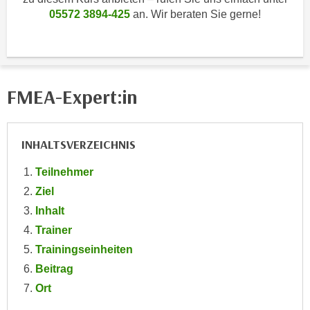
i
e
05572 3894-425
an. Wir beraten Sie gerne!
k
F
a
u
n
n
i
k
s
FMEA-Expert:in
t
c
i
h
o
e
INHALTSVERZEICHNIS
n
n
d
U
Teilnehmer
e
n
Ziel
r
t
W
Inhalt
e
e
Trainer
r
b
Trainingseinheiten
n
s
Beitrag
e
e
h
Ort
i
m
t