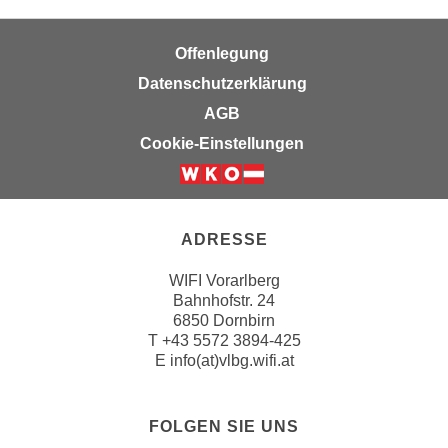
k
z
i
w
Offenlegung
e
e
-
Datenschutzerklärung
c
S
k
AGB
e
e
Cookie-Einstellungen
t
n
z
u
u
n
n
d
ADRESSE
g
u
z
m
WIFI Vorarlberg
u
Bahnhofstr. 24
f
s
6850 Dornbirn
ü
T
+43 5572 3894-425
t
r
E
info(at)vlbg.wifi.at
i
S
m
i
m
e
FOLGEN SIE UNS
e
r