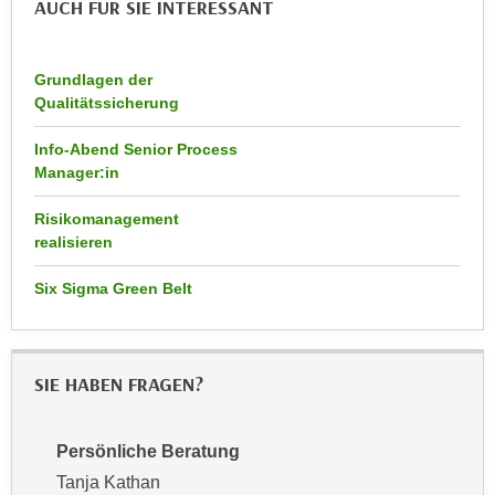
AUCH FÜR SIE INTERESSANT
n
d
E
e
U
n
Grundlagen der
-
Qualitätssicherung
w
U
i
S
Info-Abend Senior Process
r
Manager:in
A
z
u
i
Risikomanagement
n
e
realisieren
t
l
e
Six Sigma Green Belt
o
r
r
w
i
o
e
SIE HABEN FRAGEN?
r
n
f
t
e
i
Persönliche Beratung
n
e
Tanja Kathan
h