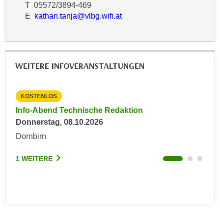
r
T 05572/3894-469
a
t
E
kathan.tanja@vlbg.wifi.at
b
e
e
C
n
o
.
o
WEITERE INFOVERANSTALTUNGEN
W
k
e
i
n
KOSTENLOS
KO
e
n
s
Info-Abend Technische Redaktion
Inf
S
z
Donnerstag, 08.10.2026
Mit
i
u
Dornbirn
Dor
e
A
d
n
1 WEITERE
1 W
e
a
r
l
C
y
o
s
o
e