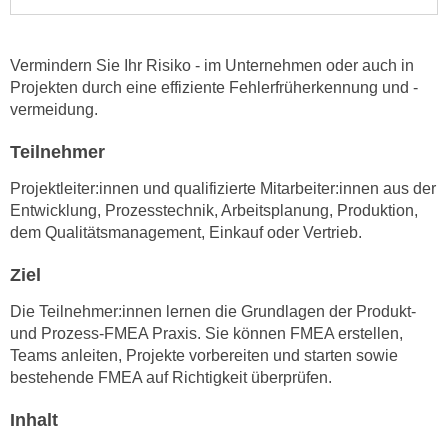
e
e
n
n
e
Vermindern Sie Ihr Risiko - im Unternehmen oder auch in
o
i
Projekten durch eine effiziente Fehlerfrüherkennung und -
t
vermeidung.
n
w
s
e
Teilnehmer
e
n
t
Projektleiter:innen und qualifizierte Mitarbeiter:innen aus der
d
z
Entwicklung, Prozesstechnik, Arbeitsplanung, Produktion,
i
e
dem Qualitätsmanagement, Einkauf oder Vertrieb.
g
n
s
Ziel
,
i
w
n
Die Teilnehmer:innen lernen die Grundlagen der Produkt-
e
und Prozess-FMEA Praxis. Sie können FMEA erstellen,
d
l
Teams anleiten, Projekte vorbereiten und starten sowie
.
c
bestehende FMEA auf Richtigkeit überprüfen.
W
h
e
Inhalt
e
n
s