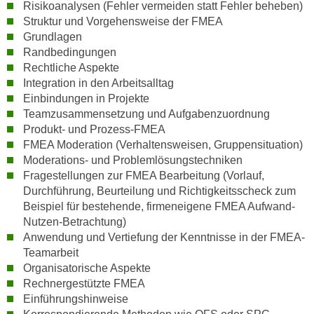
n
Risikoanalysen (Fehler vermeiden statt Fehler beheben)
i
Struktur und Vorgehensweise der FMEA
S
c
Grundlagen
i
h
Randbedingungen
e
n
Rechtliche Aspekte
a
Integration in den Arbeitsalltag
i
u
Einbindungen in Projekte
c
f
Teamzusammensetzung und Aufgabenzuordnung
h
„
Produkt- und Prozess-FMEA
t
A
FMEA Moderation (Verhaltensweisen, Gruppensituation)
d
l
Moderations- und Problemlösungstechniken
e
l
Fragestellungen zur FMEA Bearbeitung (Vorlauf,
m
e
Durchführung, Beurteilung und Richtigkeitsscheck zum
D
Beispiel für bestehende, firmeneigene FMEA Aufwand-
a
a
Nutzen-Betrachtung)
k
t
Anwendung und Vertiefung der Kenntnisse in der FMEA-
z
e
Teamarbeit
e
Organisatorische Aspekte
n
p
Rechnergestützte FMEA
s
t
Einführungshinweise
c
i