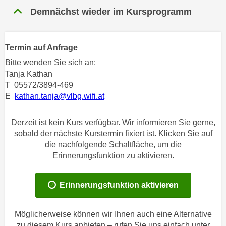
n
Demnächst wieder im Kursprogramm
h
u
C
r
o
C
Termin auf Anfrage
o
o
k
Bitte wenden Sie sich an:
o
i
Tanja Kathan
k
e
T 05572/3894-469
i
E
kathan.tanja@vlbg.wifi.at
s
e
v
s
o
Derzeit ist kein Kurs verfügbar. Wir informieren Sie gerne,
,
n
sobald der nächste Kurstermin fixiert ist. Klicken Sie auf
d
die nachfolgende Schaltfläche, um die
U
i
Erinnerungsfunktion zu aktivieren.
S
e
-
f
a
Erinnerungsfunktion aktivieren
ü
m
r
e
d
Möglicherweise können wir Ihnen auch eine Alternative
r
i
zu diesem Kurs anbieten – rufen Sie uns einfach unter