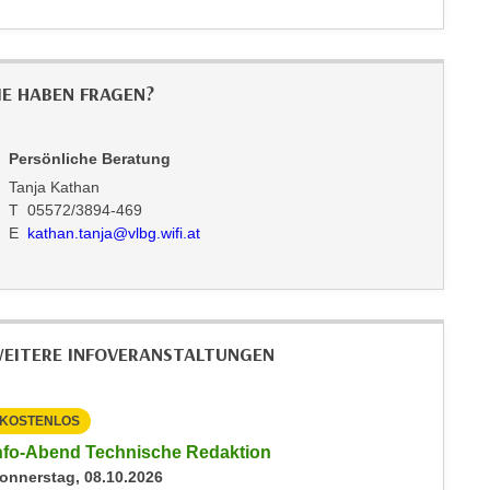
IE HABEN FRAGEN?
Persönliche Beratung
Tanja Kathan
T 05572/3894-469
E
kathan.tanja@vlbg.wifi.at
EITERE INFOVERANSTALTUNGEN
KOSTENLOS
KOSTEN
nfo-Abend Technische Redaktion
Info-Ab
onnerstag, 08.10.2026
Mittwoch