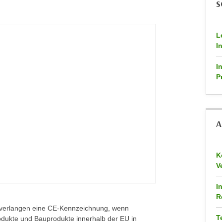
S
L
I
I
P
A
K
V
I
R
e verlangen eine CE-Kennzeichnung, wenn
T
rodukte und Bauprodukte innerhalb der EU in