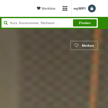
Merkliste
myWIFI
myWIFI Apps öffnen
Finden
Merken