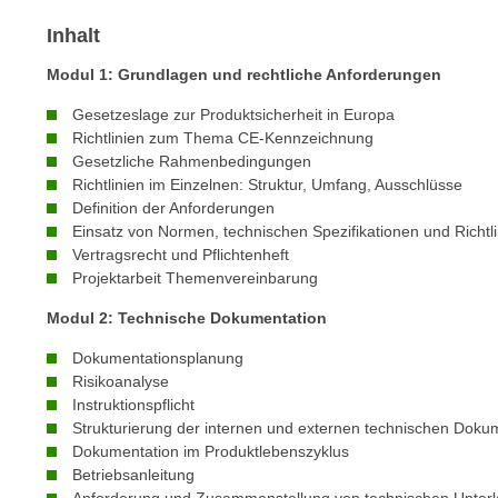
c
i
h
Inhalt
e
u
r
Modul 1: Grundlagen und rechtliche Anforderungen
t
e
z
Gesetzeslage zur Produktsicherheit in Europa
n
a
Richtlinien zum Thema CE-Kennzeichnung
“
Gesetzliche Rahmenbedingungen
b
k
Richtlinien im Einzelnen: Struktur, Umfang, Ausschlüsse
k
l
Definition der Anforderungen
o
i
Einsatz von Normen, technischen Spezifikationen und Richtl
m
c
Vertragsrecht und Pflichtenheft
m
Projektarbeit Themenvereinbarung
k
e
e
Modul 2: Technische Dokumentation
n
n
z
Dokumentationsplanung
,
w
Risikoanalyse
v
i
Instruktionspflicht
e
Strukturierung der internen und externen technischen Doku
s
r
Dokumentation im Produktlebenszyklus
c
w
Betriebsanleitung
h
e