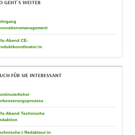
O GEHT`S WEITER
ehrgang
nnovationsmanagement
nfo-Abend CE-
roduktkoordinator:in
UCH FÜR SIE INTERESSANT
ontinuierlicher
erbesserungsprozess
nfo-Abend Technische
edaktion
echnische:r Redakteur:in