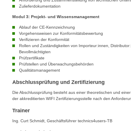
Anforderung und Zusammenstellung von technischen Unter
e
n
Zulieferdokumentation
n
d
Modul 3: Projekt- und Wissensmanagement
E
e
U
n
Ablauf der CE-Kennzeichnung
-
Vorgehensweisen zur Konformitätsbewertung
w
U
Verifizieren der Konformität
i
S
Rollen und Zuständigkeiten von Importeur:innen, Distributor:
r
Bevollmächtigten
A
z
Prüfzertifikate
u
i
Prüfstellen und Überwachungsbehörden
n
e
Qualitätsmanagement
t
l
e
Abschlussprüfung und Zertifizierung
o
r
r
Die Abschlussprüfung besteht aus einer theoretischen und einer 
w
i
der akkreditierten WIFI Zertifizierungsstelle nach den Anforde
o
e
r
Trainer
n
f
t
Ing. Curt Schmidt,
Geschäftsführer technics4users-TB
e
i
n