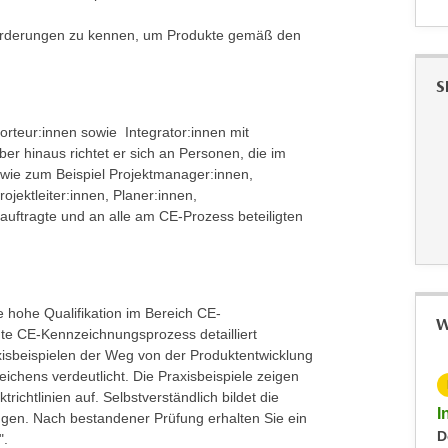
nforderungen zu kennen, um Produkte gemäß den
S
orteur:innen sowie Integrator:innen mit
 hinaus richtet er sich an Personen, die im
 wie zum Beispiel Projektmanager:innen,
ojektleiter:innen, Planer:innen,
eauftragte und an alle am CE-Prozess beteiligten
e hohe Qualifikation im Bereich CE-
W
e CE-Kennzeichnungsprozess detailliert
isbeispielen der Weg von der Produktentwicklung
ichens verdeutlicht. Die Praxisbeispiele zeigen
KOSTENLOS
ichtlinien auf. Selbstverständlich bildet die
Info-Abend CE-Produktkoordinator:in
I
ungen. Nach bestandener Prüfung erhalten Sie ein
Keine aktuellen Termine
D
".