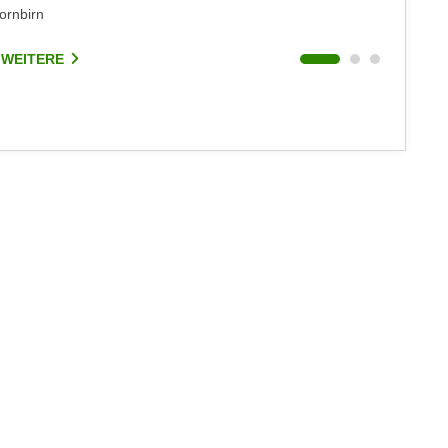
ornbirn
Dornbirn
 WEITERE
1 WEIT