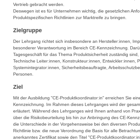
n
Vertrieb gebracht werden.
s
n
Deswegen ist es für Unternehmen wichtig, die gesetzlichen A
i
S
Produktspezifischen Richtlinien zur Marktreife zu bringen.
c
i
h
Zielgruppe
e
n
a
Der Lehrgang richtet sich insbesondere an Hersteller:innen, Imp
i
u
besonderer Verantwortung im Bereich CE-Kennzeichnung. Darüber
c
f
Tagesgeschäft für das Thema Produktsicherheit zuständig sind,
h
„
Technische Leiter:innen, Konstrukteur:innen, Entwickler:innen, Pr
t
Systemintegrator:innen, Sicherheitsbeauftragte, Arbeitsschutzb
A
d
Personen.
l
e
l
Ziel
m
e
D
Mit der Ausbildung "CE-Produktkoordinator:in" erreichen Sie ein
a
a
Kennzeichnung. Im Rahmen dieses Lehrganges wird der gesamt
k
t
erläutert. Während des Lehrganges wird Ihnen anhand von Prax
z
über die Risikobeurteilung bis hin zur Anbringung des CE-Kennze
e
e
die Unterschiede in der Vorgehensweise bei den diversen Produktr
n
p
Richtlinie bzw. die neue Verordnung die Basis für alle Betracht
s
t
anerkanntes Zertifikat sowie den Titel "CE-Produktkoordinator:in