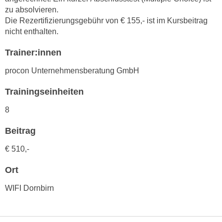
h
e
zu absolvieren.
u
r
Die Rezertifizierungsgebühr von € 155,- ist im Kursbeitrag
t
e
nicht enthalten.
z
n
a
Trainer:innen
“
b
k
procon Unternehmensberatung GmbH
k
l
o
i
Trainingseinheiten
m
c
8
m
k
e
e
Beitrag
n
n
z
€ 510,-
,
w
v
Ort
i
e
s
r
WIFI Dornbirn
c
w
h
e
e
n