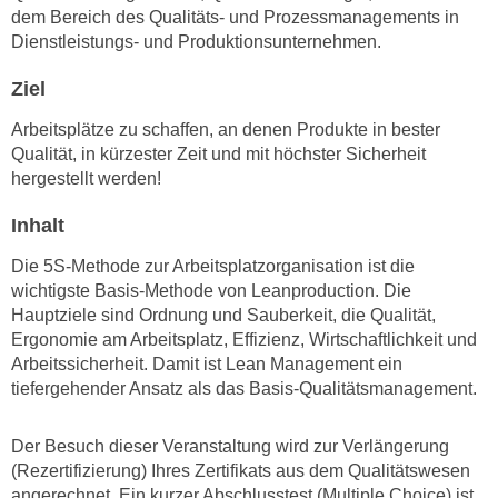
n
dem Bereich des Qualitäts- und Prozessmanagements in
i
S
Dienstleistungs- und Produktionsunternehmen.
c
i
h
Ziel
e
n
a
Arbeitsplätze zu schaffen, an denen Produkte in bester
i
u
Qualität, in kürzester Zeit und mit höchster Sicherheit
c
f
hergestellt werden!
h
„
t
A
Inhalt
d
l
e
Die 5S-Methode zur Arbeitsplatzorganisation ist die
l
wichtigste Basis-Methode von Leanproduction. Die
m
e
Hauptziele sind Ordnung und Sauberkeit, die Qualität,
D
a
Ergonomie am Arbeitsplatz, Effizienz, Wirtschaftlichkeit und
a
k
Arbeitssicherheit. Damit ist Lean Management ein
t
z
tiefergehender Ansatz als das Basis-Qualitätsmanagement.
e
e
n
p
Der Besuch dieser Veranstaltung wird zur Verlängerung
s
t
(Rezertifizierung) Ihres Zertifikats aus dem Qualitätswesen
c
i
angerechnet. Ein kurzer Abschlusstest (Multiple Choice) ist