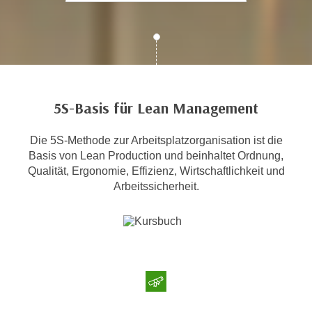
c
i
h
m
t
m
e
u
n
n
S
g
5S-Basis für Lean Management
i
v
e
e
Die 5S-Methode zur Arbeitsplatzorganisation ist die
,
r
Basis von Lean Production und beinhaltet Ordnung,
d
w
Qualität, Ergonomie, Effizienz, Wirtschaftlichkeit und
a
e
Arbeitssicherheit.
s
n
s
d
w
e
i
n
r
w
a
i
u
r
c