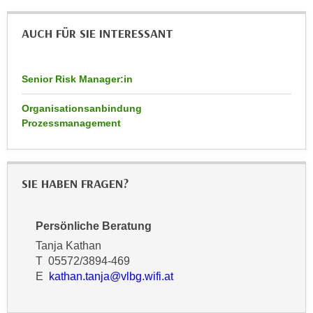
n
d
E
AUCH FÜR SIE INTERESSANT
e
U
n
-
w
U
Senior Risk Manager:in
i
S
r
Organisationsanbindung
A
z
Prozessmanagement
u
i
n
e
t
l
e
SIE HABEN FRAGEN?
o
r
r
w
i
Persönliche Beratung
o
e
r
Tanja Kathan
n
T 05572/3894-469
f
t
E
kathan.tanja@vlbg.wifi.at
e
i
n
e
h