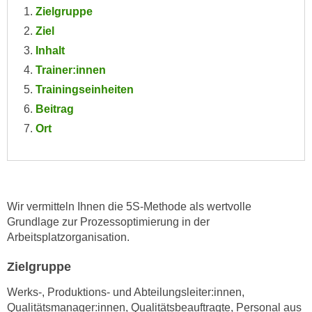
e
Zielgruppe
e
n
Ziel
n
e
o
Inhalt
i
t
Trainer:innen
n
w
Trainingseinheiten
s
e
Beitrag
e
n
t
Ort
d
z
i
e
g
n
s
,
i
Wir vermitteln Ihnen die 5S-Methode als wertvolle
w
n
Grundlage zur Prozessoptimierung in der
e
d
Arbeitsplatzorganisation.
l
.
c
Zielgruppe
W
h
e
Werks-, Produktions- und Abteilungsleiter:innen,
e
n
Qualitätsmanager:innen, Qualitätsbeauftragte, Personal aus
s