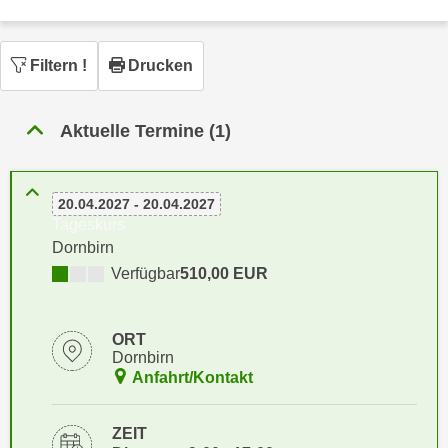
n
h
u
C
r
Filtern
!
Drucken
o
C
o
o
k
o
Aktuelle Termine (1)
i
k
e
i
s
e
20.04.2027 - 20.04.2027
v
s
Tageskurs
o
,
Dornbirn
n
d
Verfügbar
510,00 EUR
U
i
S
e
-
ORT
f
Dornbirn
a
ü
Anfahrt/Kontakt
m
r
e
d
r
ZEIT
i