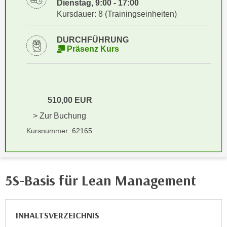
Dienstag, 9:00 - 17:00
i
e
Kursdauer: 8 (Trainingseinheiten)
k
F
a
u
DURCHFÜHRUNG
n
n
Präsenz Kurs
i
k
s
t
c
i
h
o
510,00 EUR
e
n
n
> Zur Buchung
d
U
e
Kursnummer: 62165
n
r
t
W
e
e
r
5S-Basis für Lean Management
b
n
s
e
e
h
INHALTSVERZEICHNIS
i
m
t