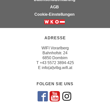
k
z
AGB
i
w
e
Cookie-Einstellungen
e
-
c
S
k
e
e
t
ADRESSE
n
z
u
WIFI Vorarlberg
u
n
Bahnhofstr. 24
n
d
6850 Dornbirn
g
u
T
+43 5572 3894-425
z
E
info(at)vlbg.wifi.at
m
u
f
s
ü
FOLGEN SIE UNS
t
r
i
S
m
i
Folgen sie un
Folgen sie 
Folgen si
m
e
e
r