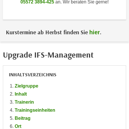
05572 3894-425
an. Wir beraten Sie gerne!
i
e
k
F
a
u
n
n
i
Kurstermine ab Herbst finden Sie
.
hier
k
s
t
c
i
h
Upgrade IFS-Management
o
e
n
n
d
U
e
INHALTSVERZEICHNIS
n
r
t
Zielgruppe
W
e
Inhalt
e
r
b
Trainerin
n
s
Trainingseinheiten
e
e
Beitrag
h
i
Ort
m
t