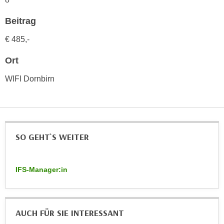
h
e
u
r
Beitrag
t
e
€ 485,-
z
n
a
“
Ort
b
k
k
WIFI Dornbirn
l
o
i
m
c
m
k
e
e
n
SO GEHT`S WEITER
n
z
,
w
v
IFS-Manager:in
i
e
s
r
c
w
h
e
AUCH FÜR SIE INTERESSANT
e
n