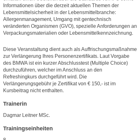
n
Informationen über die derzeit aktuellen Themen der
i
S
Lebensmittelsicherheit in der Lebensmittelbranche:
c
i
Allergenmanagement, Umgang mit gentechnisch
h
e
veränderten Organismen (GVO), spezielle Anforderungen an
n
a
Verpackungsmaterialien oder Lebensmittelkennzeichnung.
i
u
c
f
Diese Veranstaltung dient auch als Auffrischungsmaßnahme
h
„
zur Verlängerung Ihres Personenzertifikats. Laut Vorgabe
t
A
des BMWA ist ein kurzer Abschlusstest (Multiple Choice)
d
l
durchzuführen, welcher im Anschluss an den
e
Refreshingkurs durchgeführt wird. Die
l
m
Verlängerungsgebühr
je Zertifikat von € 150,- ist im
e
D
Kursbeitrag nicht enthalten.
a
a
k
Trainerin
t
z
e
e
Dagmar Leitner MSc.
n
p
s
Trainingseinheiten
t
c
i
8