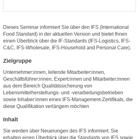
e
e
n
n
e
o
i
Dieses Seminar informiert Sie über den IFS (International
t
Food Standard) in der aktuellen Version und bietet Ihnen
n
w
einen Überblick über die IF-Standards (IFS-Logistics, IFS-
s
e
C&C, IFS-Wholesale, IFS-Household and Personal Care).
e
n
t
d
Zielgruppe
z
i
e
Unternehmer:innen, leitende Mitarbeiter:innen,
g
Geschäftsführer:innen, Expert:innen und Mitarbeiter:innen
n
s
aus dem Bereich Qualitätssicherung von
,
i
Lebensmittelherstellungs- und -verarbeitungsbetrieben
w
n
sowie Inhaber:innen eines IFS-Management-Zertifikats, die
e
d
diese Qualifikation verlängern möchten
l
.
c
W
Inhalt
h
e
Sie werden über Neuerungen des IFS informiert. Sie
e
n
erhalten einen Überblick über die Standards von IFS sowie
s