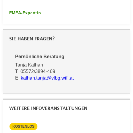
n
d
E
FMEA-Expert:in
e
U
n
-
w
U
i
SIE HABEN FRAGEN?
S
r
A
z
u
Persönliche Beratung
i
n
e
Tanja Kathan
t
l
T 05572/3894-469
e
E
kathan.tanja@vlbg.wifi.at
o
r
r
w
i
o
e
r
n
WEITERE INFOVERANSTALTUNGEN
f
t
e
i
n
KOSTENLOS
KO
e
h