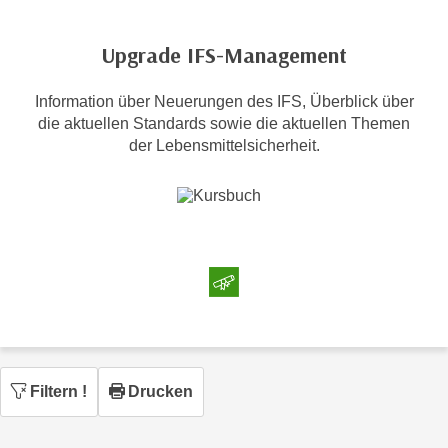
c
i
h
m
Upgrade IFS-Management
t
m
e
u
Information über Neuerungen des IFS, Überblick über
n
n
die aktuellen Standards sowie die aktuellen Themen
S
g
der Lebensmittelsicherheit.
i
v
e
e
,
r
d
w
a
e
s
n
s
d
w
e
i
n
r
w
Filtern
!
Drucken
a
i
u
r
c