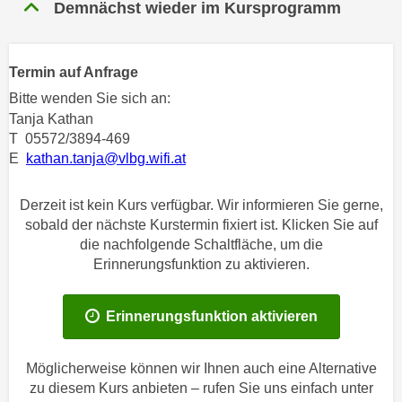
n
Demnächst wieder im Kursprogramm
h
u
C
r
o
C
Termin auf Anfrage
o
o
Bitte wenden Sie sich an:
k
o
Tanja Kathan
i
k
T 05572/3894-469
e
i
E
kathan.tanja@vlbg.wifi.at
s
e
v
s
Derzeit ist kein Kurs verfügbar. Wir informieren Sie gerne,
o
,
sobald der nächste Kurstermin fixiert ist. Klicken Sie auf
n
d
die nachfolgende Schaltfläche, um die
U
Erinnerungsfunktion zu aktivieren.
i
S
e
-
f
Erinnerungsfunktion aktivieren
a
ü
m
r
e
Möglicherweise können wir Ihnen auch eine Alternative
d
r
zu diesem Kurs anbieten – rufen Sie uns einfach unter
i