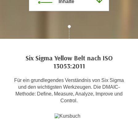
Inhalte
c
i
h
m
t
m
e
u
n
n
S
g
i
v
e
Six Sigma Yellow Belt nach ISO
e
,
13053:2011
r
d
w
a
Für ein grundlegendes Verständnis von Six Sigma
e
s
und den wichtigsten Werkzeugen. Die DMAIC-
n
s
Methode: Define, Measure, Analyze, Improve und
d
Control.
w
e
i
n
r
w
a
i
u
r
c