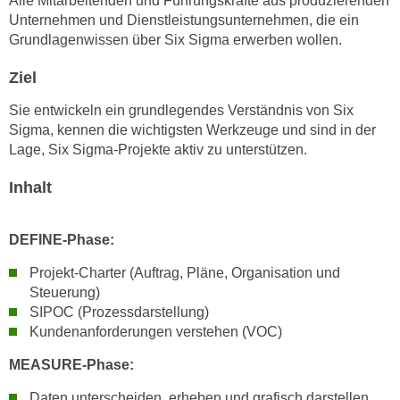
Alle Mitarbeitenden und Führungskräfte aus produzierenden
n
Unternehmen und Dienstleistungsunternehmen, die ein
i
S
Grundlagenwissen über Six Sigma erwerben wollen.
c
i
h
e
Ziel
n
a
i
Sie entwickeln ein grundlegendes Verständnis von Six
u
c
Sigma, kennen die wichtigsten Werkzeuge und sind in der
f
h
Lage, Six Sigma-Projekte aktiv zu unterstützen.
„
t
A
Inhalt
d
l
e
l
m
DEFINE-Phase:
e
D
a
Projekt-Charter (Auftrag, Pläne, Organisation und
a
k
Steuerung)
t
z
SIPOC (Prozessdarstellung)
e
e
Kundenanforderungen verstehen (VOC)
n
p
s
MEASURE-Phase:
t
c
i
Daten unterscheiden, erheben und grafisch darstellen