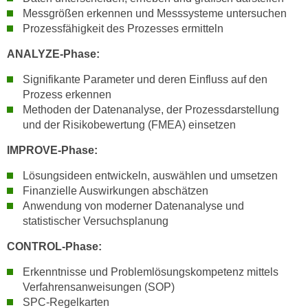
h
e
Messgrößen erkennen und Messsysteme untersuchen
u
r
Prozessfähigkeit des Prozesses ermitteln
t
e
ANALYZE-Phase:
z
n
a
“
Signifikante Parameter und deren Einfluss auf den
b
k
Prozess erkennen
k
l
Methoden der Datenanalyse, der Prozessdarstellung
o
und der Risikobewertung (FMEA) einsetzen
i
m
c
IMPROVE-Phase:
m
k
e
e
Lösungsideen entwickeln, auswählen und umsetzen
n
Finanzielle Auswirkungen abschätzen
n
z
Anwendung von moderner Datenanalyse und
,
w
statistischer Versuchsplanung
v
i
e
CONTROL-Phase:
s
r
c
Erkenntnisse und Problemlösungskompetenz mittels
w
h
Verfahrensanweisungen (SOP)
e
e
SPC-Regelkarten
n