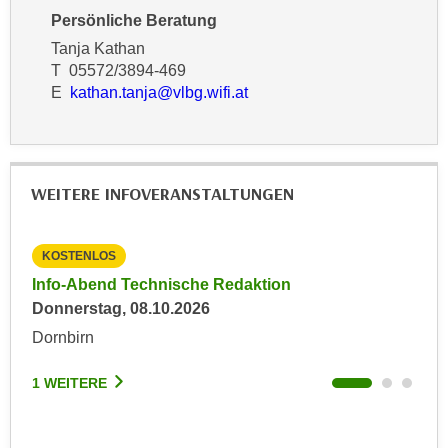
k
z
Persönliche Beratung
i
w
Tanja Kathan
e
e
T 05572/3894-469
-
c
E
kathan.tanja@vlbg.wifi.at
S
k
e
e
t
n
z
u
WEITERE INFOVERANSTALTUNGEN
u
n
n
d
g
u
KOSTENLOS
KO
z
m
Info-Abend Technische Redaktion
Inf
u
f
Donnerstag, 08.10.2026
Mit
s
ü
Dornbirn
Dor
t
r
i
S
1 WEITERE
1 W
m
i
m
e
e
r