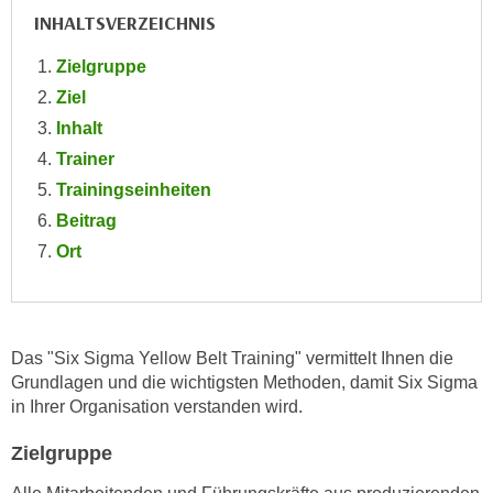
e
INHALTSVERZEICHNIS
e
n
n
Zielgruppe
e
o
i
Ziel
t
n
Inhalt
w
s
e
Trainer
e
n
Trainingseinheiten
t
d
Beitrag
z
i
Ort
e
g
n
s
,
i
w
n
Das "Six Sigma Yellow Belt Training" vermittelt Ihnen die
e
d
Grundlagen und die wichtigsten Methoden, damit Six Sigma
l
.
in Ihrer Organisation verstanden wird.
c
W
h
e
Zielgruppe
e
n
s