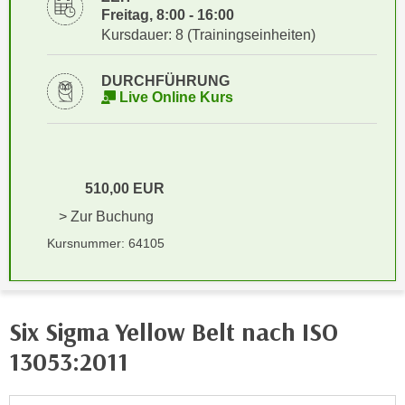
i
e
Freitag, 8:00 - 16:00
k
Kursdauer: 8 (Trainingseinheiten)
F
a
u
n
n
DURCHFÜHRUNG
i
Live Online Kurs
k
s
t
c
i
h
o
e
n
510,00 EUR
n
d
> Zur Buchung
U
e
Kursnummer: 64105
n
r
t
W
e
e
r
b
Six Sigma Yellow Belt nach ISO
n
s
e
13053:2011
e
h
i
m
t