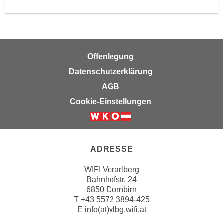
n
e
,
l
g
e
e
v
l
Offenlegung
a
a
n
Datenschutzerklärung
n
t
AGB
g
e
Cookie-Einstellungen
e
I
n
n
I
h
h
a
ADRESSE
r
l
e
t
WIFI Vorarlberg
d
e
Bahnhofstr. 24
u
6850 Dornbirn
a
r
T
+43 5572 3894-425
n
E
info(at)vlbg.wifi.at
c
z
h