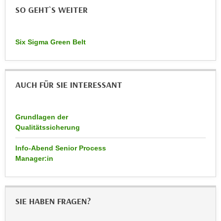
r
SO GEHT`S WEITER
a
t
b
e
e
C
Six Sigma Green Belt
n
o
.
o
W
k
e
AUCH FÜR SIE INTERESSANT
i
n
e
n
s
Grundlagen der
S
z
Qualitätssicherung
i
u
e
A
Info-Abend Senior Process
d
n
Manager:in
e
a
r
l
C
y
SIE HABEN FRAGEN?
o
s
o
e