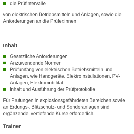
n
die Prüfintervalle
i
S
c
von elektrischen Betriebsmitteln und Anlagen,
sowie die
i
Anforderungen an die Prüfer:innen
h
e
n
a
i
u
c
Inhalt
f
h
„
Gesetzliche Anforderungen
t
A
Anzuwendende Normen
d
l
Prüfumfang von elektrischen Betriebsmitteln und
e
l
Anlagen, wie
Handgeräte, Elektroinstallationen, PV-
m
e
Anlagen, Elektromobilität
D
a
Inhalt und Ausführung der Prüfprotokolle
a
k
t
Für Prüfungen in explosionsgefährdeten Bereichen sowie
z
an Erdungs-, Blitzschutz- und Sonderanlagen sind
e
e
ergänzende, vertiefende Kurse erforderlich.
n
p
s
t
Trainer
c
i