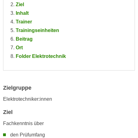
Ziel
e
e
n
Inhalt
n
e
Trainer
o
i
t
Trainingseinheiten
n
w
Beitrag
s
e
Ort
e
n
Folder Elektrotechnik
t
d
z
i
e
g
n
s
,
Zielgruppe
i
w
n
Elektrotechniker:innen
e
d
l
.
Ziel
c
W
h
Fachkenntnis über
e
e
n
den Prüfumfang
s