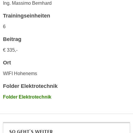
h
Ing. Massimo Bernhard
e
u
r
Trainingseinheiten
t
e
z
n
6
a
“
b
Beitrag
k
k
l
€ 335,-
o
i
m
c
Ort
m
k
e
WIFI Hohenems
e
n
n
Folder Elektrotechnik
z
,
w
Folder Elektrotechnik
v
i
e
s
r
c
w
h
e
e
SO GEHT`S WEITER
n