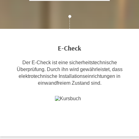
c
i
h
m
t
m
e
u
n
n
S
g
E-Check
i
v
e
e
Der E-Check ist eine sicherheitstechnische
,
r
Überprüfung. Durch ihn wird gewährleistet, dass
d
w
elektrotechnische Installationseinrichtungen in
a
e
einwandfreiem Zustand sind.
s
n
s
d
w
e
i
n
r
w
a
i
u
r
c