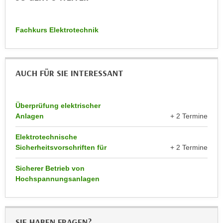
n
d
E
e
Fachkurs Elektrotechnik
U
n
-
w
U
i
S
r
AUCH FÜR SIE INTERESSANT
A
z
u
i
n
Überprüfung elektrischer
e
t
Anlagen
+ 2 Termine
l
e
o
Elektrotechnische
r
r
Sicherheitsvorschriften für
+ 2 Termine
w
i
o
e
Sicherer Betrieb von
r
n
Hochspannungsanlagen
f
t
e
i
n
e
SIE HABEN FRAGEN?
h