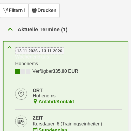
n
h
u
Filtern
!
Drucken
C
r
o
C
o
Aktuelle Termine (1)
o
k
o
i
k
e
13.11.2026 - 13.11.2026
i
s
Wochenendkurs
e
v
Hohenems
s
o
Verfügbar
335,00 EUR
,
n
d
U
i
ORT
S
e
Hohenems
-
f
Anfahrt/Kontakt
a
ü
m
r
ZEIT
e
d
Kursdauer: 6 (Trainingseinheiten)
r
i
Stundenplan