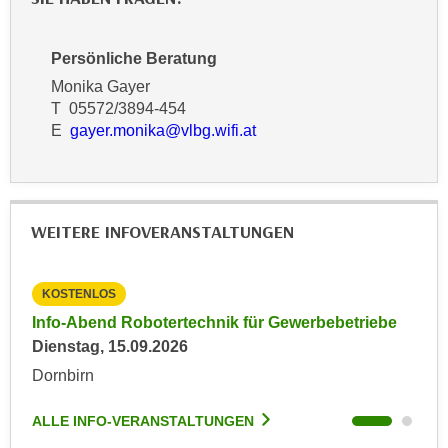
r
a
t
b
e
Persönliche Beratung
e
C
Monika Gayer
n
o
T 05572/3894-454
.
o
E
gayer.monika@vlbg.wifi.at
W
k
e
i
n
e
n
s
WEITERE INFOVERANSTALTUNGEN
S
z
i
u
e
A
KOSTENLOS
KO
d
n
Info-Abend Robotertechnik für Gewerbebetriebe
Inf
e
a
Dienstag, 15.09.2026
Die
r
l
Dornbirn
Dor
C
y
o
s
ALLE INFO-VERANSTALTUNGEN
ALL
o
e