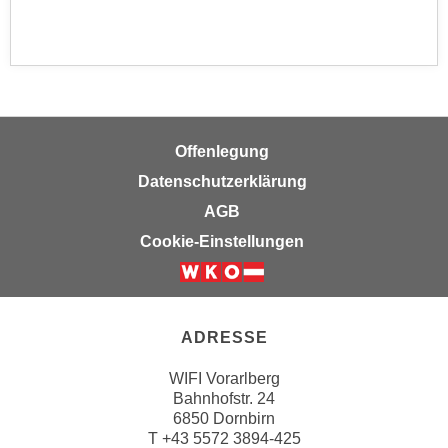
k
z
i
w
e
e
-
c
S
k
e
e
t
Offenlegung
n
z
Datenschutzerklärung
u
u
n
AGB
n
d
Cookie-Einstellungen
g
u
z
m
u
f
s
ü
ADRESSE
t
r
i
S
WIFI Vorarlberg
m
Bahnhofstr. 24
i
m
6850 Dornbirn
e
T
+43 5572 3894-425
e
r