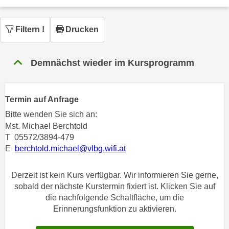
n
h
u
C
r
Filtern
!
Drucken
o
C
o
o
k
Demnächst wieder im Kursprogramm
o
i
k
e
i
s
Termin auf Anfrage
e
v
s
Bitte wenden Sie sich an:
o
Mst. Michael Berchtold
,
n
T 05572/3894-479
d
U
E
berchtold.michael@vlbg.wifi.at
i
S
e
-
Derzeit ist kein Kurs verfügbar. Wir informieren Sie gerne,
f
a
sobald der nächste Kurstermin fixiert ist. Klicken Sie auf
ü
m
die nachfolgende Schaltfläche, um die
r
e
Erinnerungsfunktion zu aktivieren.
d
r
i