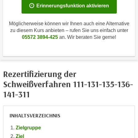
i
e
Erinnerungsfunktion aktivieren
k
F
a
u
Möglicherweise können wir Ihnen auch eine Alternative
n
n
zu diesem Kurs anbieten – rufen Sie uns einfach unter
i
k
05572 3894-425
an. Wir beraten Sie gerne!
s
t
c
i
h
o
e
n
n
d
Rezertifizierung der
U
e
Schweißverfahren 111-131-135-136-
n
r
t
141-311
W
e
e
r
b
n
INHALTSVERZEICHNIS
s
e
e
Zielgruppe
h
i
m
Ziel
t