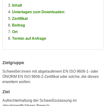
e
Inhalt
e
n
n
Unterlagen zum Downloaden:
e
o
Zertifikat
i
t
Beitrag
n
w
Ort
s
e
e
Termin auf Anfrage
n
t
d
z
i
e
g
n
s
Zielgruppe
,
i
Schweißer:innen mit abgelaufenem EN ISO 9606-1- oder
w
n
ÖNORM EN ISO 9606-2-Zertifikat oder solche, die dieses
e
d
erweitern wollen.
l
.
c
W
Ziel
h
e
e
Aufrechterhaltung der Schweißzulassung im
n
abnahmepflichtigen Bereich.
s