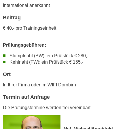
h
e
International anerkannt
u
r
t
Beitrag
e
z
n
€ 40,- pro Trainingseinheit
a
“
b
k
k
Prüfungsgebühren:
l
o
i
Stumpfnaht (BW): ein Prüfstück € 280,-
m
c
Kehlnaht (FW): ein Prüfstück € 155,-
m
k
e
e
Ort
n
n
In Ihrer Firma oder im WIFI Dornbirn
z
,
w
v
Termin auf Anfrage
i
e
s
Die Prüfungstermine werden frei vereinbart.
r
c
w
h
e
e
n
Mst. Michael Berchtold