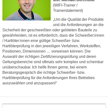
n
(WIFI-Trainer /
d
E
Trainerstatement)
e
U
n
„Um die Qualität der Produkte
-
w
und die Anforderungen an die
U
i
Sicherheit der geschweißten oder gelöteten Bauteile zu
S
r
gewährleisten, ist es erforderlich, dass die Schweißer:innen
A
z
/ Hartlöter:innen eine gültige Schweißer- bzw.
u
Hartlöterprüfung in den jeweiligen Verfahren, Werkstoffen,
i
n
Positionen, Dimensionen … vorweisen können. Die
e
t
Auswahl der richtigen Zertifizierungsprüfung und deren
l
e
Geltungsbereiche sind oftmals sehr komplex und scheinbar
o
unüberschaubar. Ich helfe Ihnen gerne, bei einem
r
r
Beratungsgespräch die richtige Schweißer- bzw.
w
i
Hartlöterprüfung für die Anforderungen Ihres Betriebes
o
e
auszuwählen und anzupassen!“
r
n
f
t
e
i
n
e
h