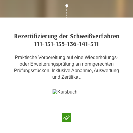
c
i
h
m
t
m
e
u
n
Rezertifizierung der Schweißverfahren
n
S
111-131-135-136-141-311
g
i
v
e
e
Praktische Vorbereitung auf eine Wiederholungs-
,
r
oder Erweiterungsprüfung an normgerechten
d
Prüfungsstücken. Inklusive Abnahme, Auswertung
w
a
und Zertifikat.
e
s
n
s
d
w
e
i
n
r
w
a
i
u
r
c