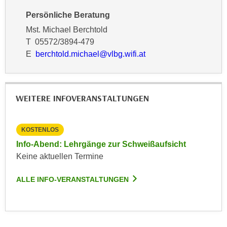
k
z
Persönliche Beratung
i
w
e
Mst. Michael Berchtold
e
-
T 05572/3894-479
c
S
E
berchtold.michael@vlbg.wifi.at
k
e
e
t
n
z
u
WEITERE INFOVERANSTALTUNGEN
u
n
n
d
g
u
KOSTENLOS
z
m
Info-Abend: Lehrgänge zur Schweißaufsicht
u
f
Keine aktuellen Termine
s
ü
t
r
ALLE INFO-VERANSTALTUNGEN
i
S
m
i
m
e
e
r