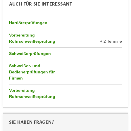
r
AUCH FÜR SIE INTERESSANT
a
t
b
e
e
Hartlöterprüfungen
C
n
o
.
Vorbereitung
o
Rohrschweißerprüfung
+ 2 Termine
W
k
e
i
Schweißerprüfungen
n
e
n
s
Schweißer- und
S
Bedienerprüfungen für
z
i
Firmen
u
e
A
Vorbereitung
d
n
Rohrschweißerprüfung
e
a
r
l
C
y
o
SIE HABEN FRAGEN?
s
o
e