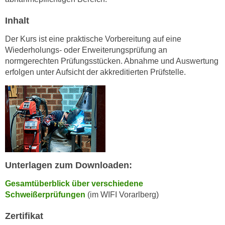
n
i
S
Inhalt
c
i
h
Der Kurs ist eine praktische Vorbereitung auf eine
e
n
Wiederholungs- oder Erweiterungsprüfung an
a
i
normgerechten Prüfungsstücken. Abnahme und Auswertung
u
c
erfolgen unter Aufsicht der akkreditierten Prüfstelle.
f
h
„
t
A
d
l
e
l
m
e
D
a
a
k
Unterlagen zum Downloaden:
t
z
e
Gesamtüberblick über verschiedene
e
n
Schweißerprüfungen
(im WIFI Vorarlberg)
p
s
t
Zertifikat
c
i