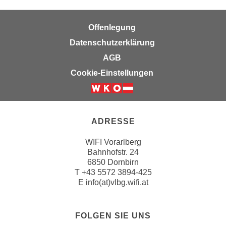
n
e
,
l
Offenlegung
g
e
Datenschutzerklärung
e
v
l
AGB
a
a
n
Cookie-Einstellungen
n
t
g
e
e
I
n
n
ADRESSE
I
h
h
WIFI Vorarlberg
a
Bahnhofstr. 24
r
l
6850 Dornbirn
e
t
T
+43 5572 3894-425
d
e
E
info(at)vlbg.wifi.at
u
a
r
n
c
FOLGEN SIE UNS
z
h