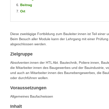
m
t
Beitrag
e
e
Ort
n
n
e
o
i
t
n
w
Diese zweitägige Fortbildung zum Bauleiter:innen ist Teil eine
s
Beim Besuch aller Module kann der Lehrgang mit einer Prüfung u
e
e
abgeschlossen werden.
n
t
d
Zielgruppe
z
i
e
Absolventen:innen der HTL Abt. Bautechnik, Poliere:innen, Baule
g
n
die Mitarbeiter:innen des Baugewerbes und der Bauindustrie, vo
s
,
und auch an Mitarbeiter:innen des Baunebengewerbes, die Baul
i
oder durchführen wollen.
w
n
e
d
Voraussetzungen
l
.
c
Allgemeines Baufachwissen
W
h
e
Inhalt
e