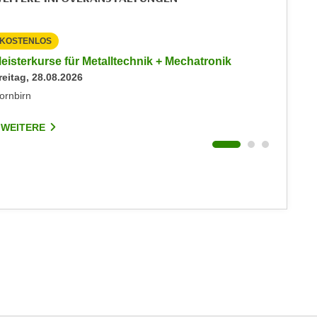
KOSTENLOS
KOSTEN
eisterkurse für Metalltechnik + Mechatronik
Info-Ab
reitag, 28.08.2026
Immobil
Montag, 
ornbirn
Hohenem
 WEITERE
3 WEIT