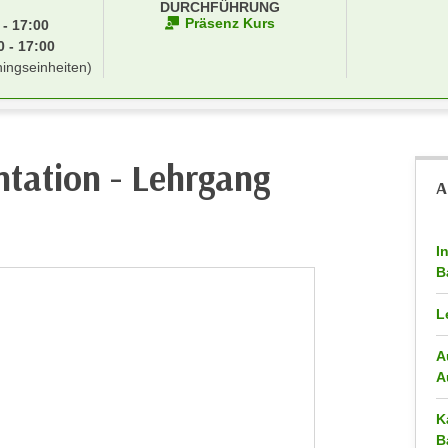
DURCHFÜHRUNG
Präsenz Kurs
 - 17:00
 - 17:00
ningseinheiten)
tation - Lehrgang
A
I
B
L
A
A
K
B