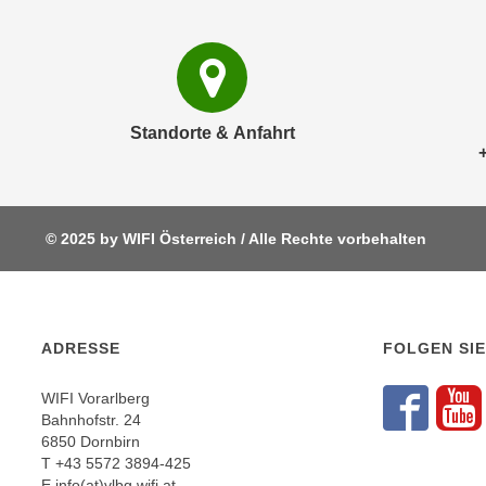
c
i
h
e
u
r
t
e
z
n
Standorte & Anfahrt
a
“
b
k
k
l
o
i
m
© 2025 by WIFI Österreich / Alle Rechte vorbehalten
c
m
k
e
e
n
n
z
ADRESSE
FOLGEN SIE
,
w
v
i
WIFI Vorarlberg
e
Fol
F
s
Bahnhofstr. 24
r
6850 Dornbirn
c
w
T
+43 5572 3894-425
h
e
E
info(at)vlbg.wifi.at