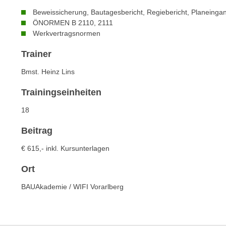
n
s
Beweissicherung, Bautagesbericht, Regiebericht, Planeing
n
i
ÖNORMEN B 2110, 2111
S
Werkvertragsnormen
c
i
h
e
Trainer
n
a
i
Bmst. Heinz Lins
u
c
f
Trainingseinheiten
h
„
t
18
A
d
l
Beitrag
e
l
m
e
€ 615,- inkl. Kursunterlagen
D
a
a
Ort
k
t
z
BAUAkademie / WIFI Vorarlberg
e
e
n
p
s
t