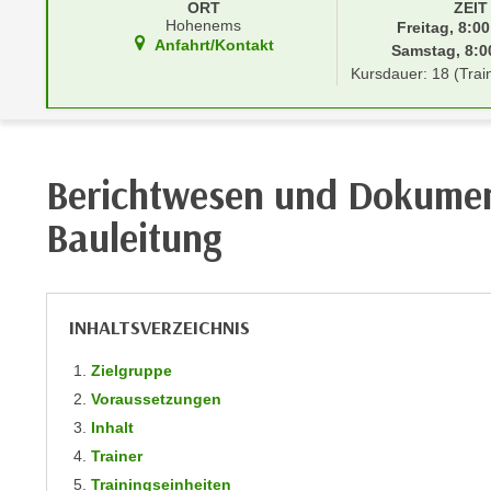
r
ORT
ZEIT
i
Hohenems
Freitag, 8:00
i
e
Anfahrt/Kontakt
Samstag, 8:00
k
F
Kursdauer: 18 (Trai
a
u
n
n
i
k
s
t
Berichtwesen und Dokumen
c
i
h
o
Bauleitung
e
n
n
d
U
e
n
INHALTSVERZEICHNIS
r
t
W
Zielgruppe
e
e
r
Voraussetzungen
b
n
Inhalt
s
e
Trainer
e
h
Trainingseinheiten
i