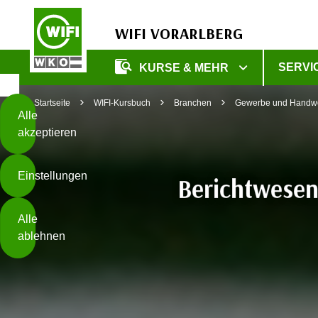
WIFI VORARLBERG
Diese
SERVI
KURSE & MEHR
Seite
Zum Inhalt springen
Zur Fußzeile springen
verwendet
Startseite
WIFI-Kursbuch
Branchen
Gewerbe und Handw
Cookies
Alle
akzeptieren
O
h
Einstellungen
n
Berichtwesen
e
B
I
Alle
i
h
ablehnen
t
r
t
e
Weiterlesen
e
Z
b
u
e
s