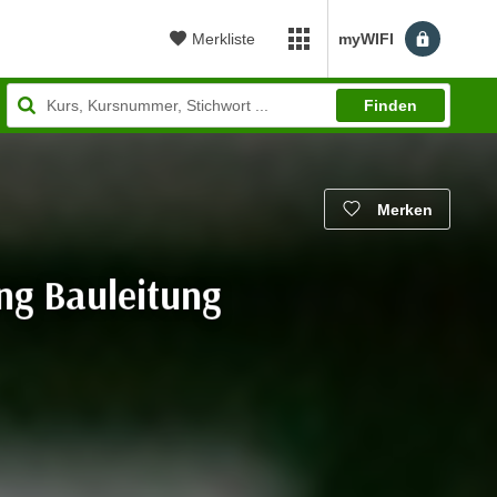
Merkliste
myWIFI
myWIFI Apps öffnen
Finden
Merken
ng Bauleitung