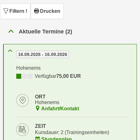
n
h
u
Filtern
!
Drucken
C
r
o
C
o
Aktuelle Termine (2)
o
k
o
i
k
e
16.09.2026 - 16.09.2026
i
s
Tageskurs
e
v
Hohenems
s
o
Verfügbar
75,00 EUR
,
n
d
U
i
ORT
S
e
Hohenems
-
f
Anfahrt/Kontakt
a
ü
m
r
ZEIT
e
d
Kursdauer: 2 (Trainingseinheiten)
r
i
Stundenplan