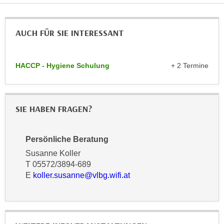
n
d
E
e
U
AUCH FÜR SIE INTERESSANT
n
-
w
U
i
HACCP - Hygiene Schulung
+ 2 Termine
S
r
A
z
u
i
n
e
SIE HABEN FRAGEN?
t
l
e
o
Persönliche Beratung
r
r
w
Susanne Koller
i
o
T 05572/3894-689
e
E
koller.susanne@vlbg.wifi.at
r
n
f
t
e
i
n
e
h