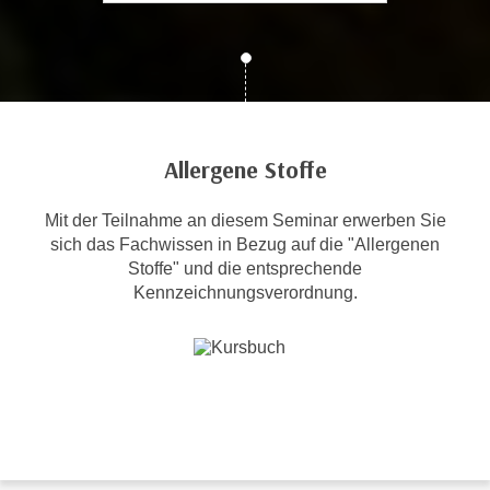
c
i
h
m
t
m
e
u
n
n
S
g
Allergene Stoffe
i
v
e
e
Mit der Teilnahme an diesem Seminar erwerben Sie
,
r
sich das Fachwissen in Bezug auf die "Allergenen
d
w
Stoffe" und die entsprechende
a
e
Kennzeichnungsverordnung.
s
n
s
d
w
e
i
n
r
w
a
i
u
r
c