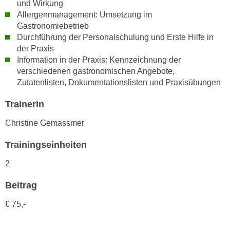
und Wirkung
h
e
Allergenmanagement: Umsetzung im
u
r
Gastronomiebetrieb
t
e
Durchführung der Personalschulung und Erste Hilfe in
z
n
der Praxis
a
“
Information in der Praxis: Kennzeichnung der
b
k
verschiedenen gastronomischen Angebote,
k
l
Zutatenlisten, Dokumentationslisten und Praxisübungen
o
i
m
Trainerin
c
m
k
Christine Gemassmer
e
e
n
n
Trainingseinheiten
z
,
2
w
v
i
e
Beitrag
s
r
c
€ 75,-
w
h
e
e
n