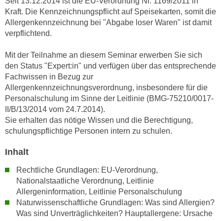
Seit 13.12.2014 ist die EU-Verordnung Nr. 1169/2011 in
n
i
Kraft. Die Kennzeichnungspflicht auf Speisekarten, somit die
S
Allergenkennzeichnung bei "Abgabe loser Waren" ist damit
c
i
verpflichtend.
h
e
n
a
Mit der Teilnahme an diesem Seminar erwerben Sie sich
i
u
den Status "Expert:in" und verfügen über das entsprechende
c
f
Fachwissen in Bezug zur
h
„
Allergenkennzeichnungsverordnung, insbesondere für die
t
A
Personalschulung im Sinne der Leitlinie (BMG-75210/0017-
d
II/B/13/2014 vom 24.7.2014).
l
e
Sie erhalten das nötige Wissen und die Berechtigung,
l
m
schulungspflichtige Personen intern zu schulen.
e
D
a
Inhalt
a
k
t
z
Rechtliche Grundlagen: EU-Verordnung,
e
Nationalstaatliche Verordnung, Leitlinie
e
n
Allergeninformation, Leitlinie Personalschulung
p
s
Naturwissenschaftliche Grundlagen: Was sind Allergien?
t
c
Was sind Unverträglichkeiten? Hauptallergene: Ursache
i