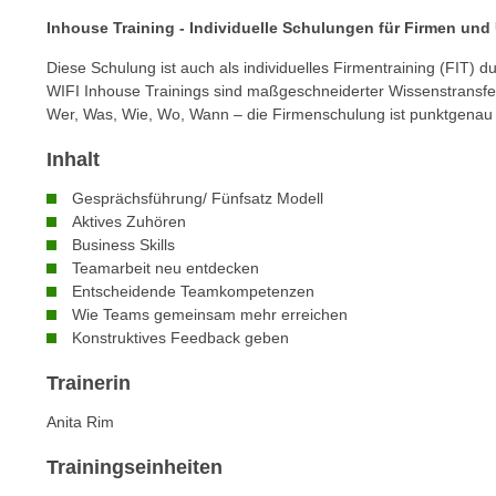
n
s
Inhouse Training - Individuelle Schulungen für Firmen un
n
i
S
Diese Schulung ist auch als individuelles Firmentraining (FIT) d
c
i
WIFI Inhouse Trainings sind maßgeschneiderter Wissenstransf
h
e
Wer, Was, Wie, Wo, Wann – die Firmenschulung ist punktgena
n
a
i
Inhalt
u
c
f
Gesprächsführung/ Fünfsatz Modell
h
„
Aktives Zuhören
t
A
Business Skills
d
Teamarbeit neu entdecken
l
e
Entscheidende Teamkompetenzen
l
m
Wie Teams gemeinsam mehr erreichen
e
Konstruktives Feedback geben
D
a
a
k
Trainerin
t
z
e
Anita Rim
e
n
p
Trainingseinheiten
s
t