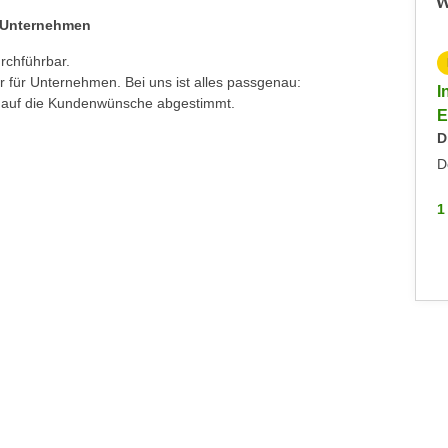
W
d Unternehmen
urchführbar.
KOSTENLOS
er für Unternehmen.
Bei uns ist alles passgenau:
Info-Abend Fremdenführer:in / Austria Guide
I
u auf die Kundenwünsche abgestimmt.
Dienstag, 03.02.2026
E
D
Hohenems
D
1 WEITERE
1