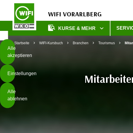
WIFI VORARLBERG
Diese
SERVI
KURSE & MEHR
Seite
Zum Inhalt springen
Zur Fußzeile springen
verwendet
Startseite
WIFI-Kursbuch
Branchen
Tourismus
Mita
Cookies
Alle
akzeptieren
O
h
Einstellungen
n
Mitarbeite
e
B
I
Alle
i
h
ablehnen
t
r
t
e
Weiterlesen
e
Z
b
u
e
s