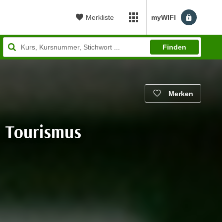
Merkliste
myWIFI
myWIFI Apps öffnen
Finden
Merken
m Tourismus