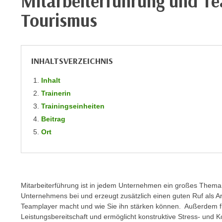
Mitarbeiterführung und Te
m
t
Tourismus
e
e
n
n
e
o
i
t
INHALTSVERZEICHNIS
n
w
s
Inhalt
e
e
n
Trainerin
t
d
Trainingseinheiten
z
i
Beitrag
e
g
Ort
n
s
,
i
w
n
e
d
l
Mitarbeiterführung ist in jedem Unternehmen ein großes Thema
.
c
Unternehmens bei und erzeugt zusätzlich einen guten Ruf als Ar
W
Teamplayer macht und wie Sie ihn stärken können.
Außerdem f
h
e
Leistungsbereitschaft und ermöglicht konstruktive Stress- und K
e