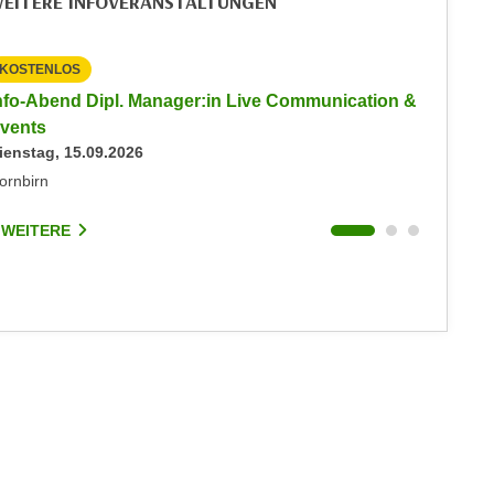
EITERE INFOVERANSTALTUNGEN
KOSTENLOS
KOSTEN
nfo-Abend Dipl. Manager:in Live Communication &
Info-Ab
vents
Events
ienstag, 15.09.2026
Donnerst
ornbirn
Dornbirn
 WEITERE
1 WEIT