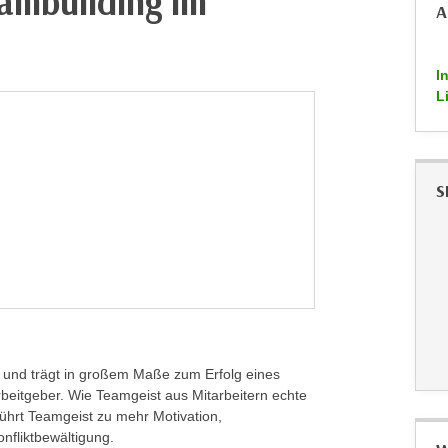
ambuilding im
A
I
L
S
 und trägt in großem Maße zum Erfolg eines
beitgeber. Wie Teamgeist aus Mitarbeitern echte
ührt
Teamgeist zu mehr Motivation,
onfliktbewältigung.