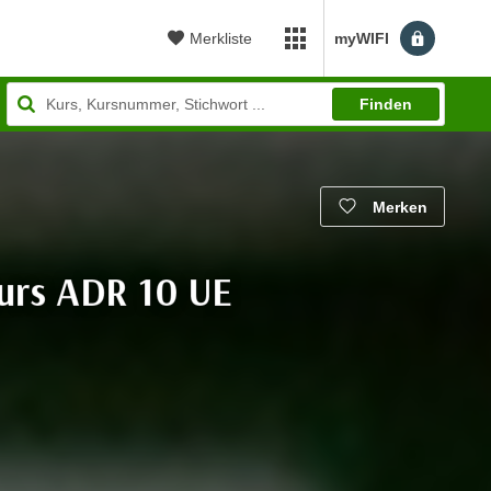
Merkliste
myWIFI
myWIFI Apps öffnen
Finden
Merken
kurs ADR 10 UE