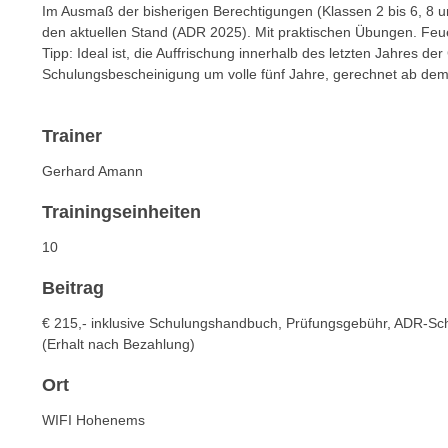
n
Im Ausmaß der bisherigen Berechtigungen (Klassen 2 bis 6, 8 u
s
n
den aktuellen Stand (ADR 2025). Mit praktischen Übungen. Feue
i
S
Tipp: Ideal ist, die Auffrischung innerhalb des letzten Jahres de
c
Schulungsbescheinigung um volle fünf Jahre, gerechnet ab dem
i
h
e
n
a
Trainer
i
u
c
f
Gerhard Amann
h
„
Trainingseinheiten
t
A
d
l
10
e
l
m
Beitrag
e
D
a
€ 215,- inklusive Schulungshandbuch, Prüfungsgebühr, ADR-S
a
k
(Erhalt nach Bezahlung)
t
z
e
Ort
e
n
p
WIFI Hohenems
s
t