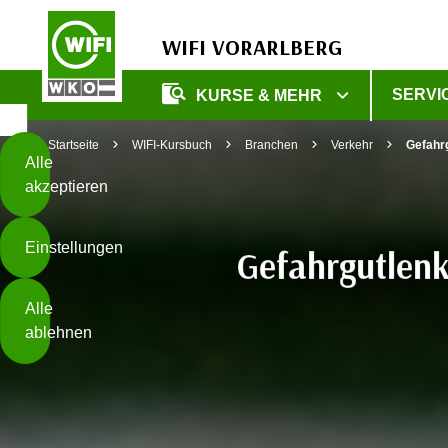
WIFI VORARLBERG
Diese
SERVI
KURSE & MEHR
Seite
Zum Inhalt springen
Zur Fußzeile springen
verwendet
Startseite
WIFI-Kursbuch
Branchen
Verkehr
Gefahr
Cookies
Alle
akzeptieren
O
h
Einstellungen
n
Gefahrgutlenk
e
B
I
Alle
i
h
ablehnen
t
r
t
e
Weiterlesen
e
Z
b
u
e
s