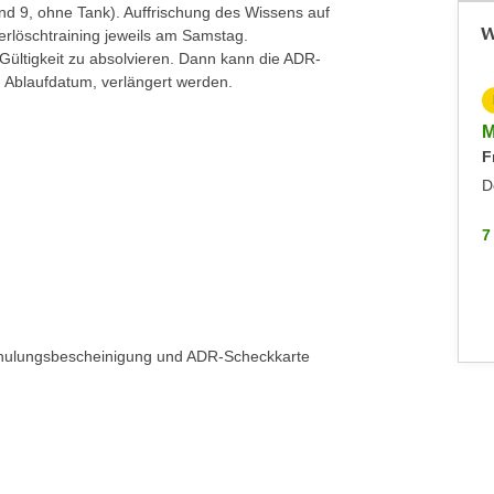
nd 9, ohne Tank). Auffrischung des Wissens auf
W
rlöschtraining jeweils am Samstag.
r Gültigkeit zu absolvieren. Dann kann die ADR-
 Ablaufdatum, verlängert werden.
KOSTENLOS
Info-Abend VBK Befähigungsprüfung
M
F
Immobilienmakler:innen und -verwalter:innen
Montag, 21.09.2026
D
Hohenems
7
7 WEITERE
chulungsbescheinigung und ADR-Scheckkarte