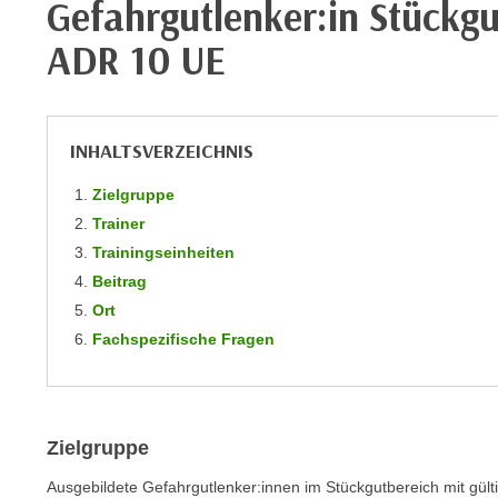
Gefahrgutlenker:in Stückgu
m
t
e
ADR 10 UE
e
n
n
e
o
i
t
n
INHALTSVERZEICHNIS
w
s
e
Zielgruppe
e
n
Trainer
t
d
z
Trainingseinheiten
i
e
Beitrag
g
n
Ort
s
,
Fachspezifische Fragen
i
w
n
e
d
l
.
c
Zielgruppe
W
h
e
Ausgebildete Gefahrgutlenker:innen im Stückgutbereich mit gül
e