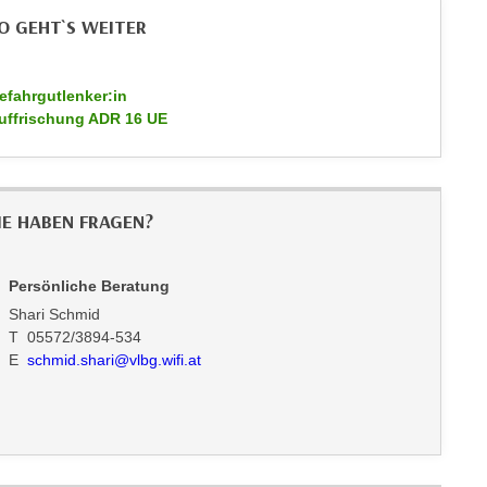
O GEHT`S WEITER
efahrgutlenker:in
uffrischung ADR 16 UE
IE HABEN FRAGEN?
Persönliche Beratung
Shari Schmid
T 05572/3894-534
E
schmid.shari@vlbg.wifi.at