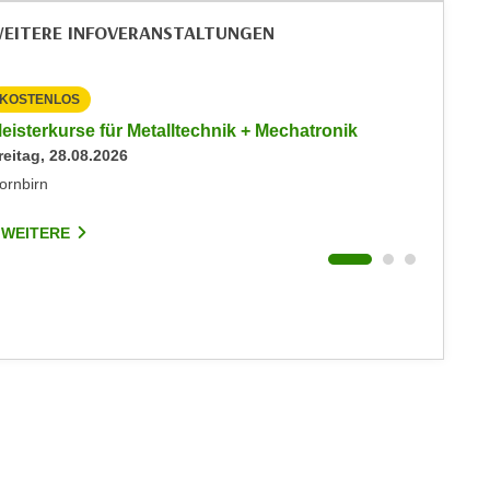
EITERE INFOVERANSTALTUNGEN
KOSTENLOS
KOSTEN
eisterkurse für Metalltechnik + Mechatronik
Info-Ab
reitag, 28.08.2026
Events
Dienstag
ornbirn
Dornbirn
 WEITERE
7 WEIT