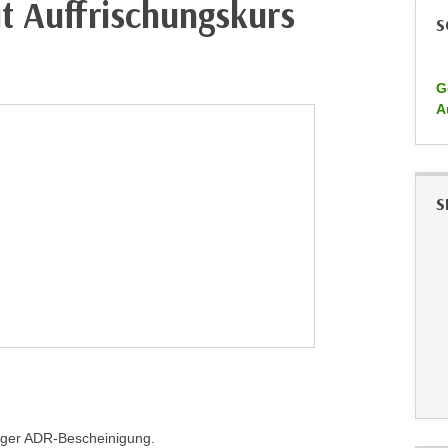
t Auffrischungskurs
S
G
A
S
tiger ADR-Bescheinigung.