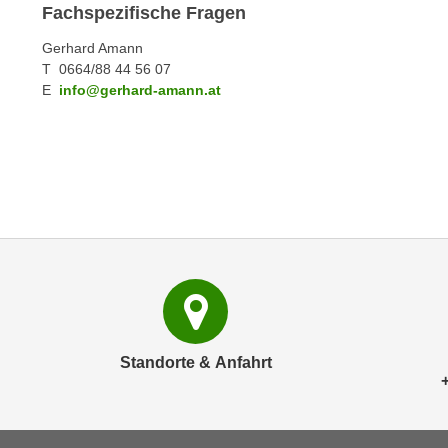
c
i
Fachspezifische Fragen
h
e
Gerhard Amann
u
r
T 0664/88 44 56 07
t
e
E
info@gerhard-amann.at
z
n
a
“
b
k
k
l
o
i
m
c
m
k
e
e
n
n
z
,
w
v
Standorte & Anfahrt
i
e
s
r
c
w
h
e