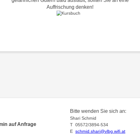
gefährlichen Gütern bald ausläuft, sollten Sie an eine
Auffrischung denken!
Bitte wenden Sie sich an:
Shari Schmid
min auf Anfrage
T 05572/3894-534
E
schmid.shari@vlbg.wifi.at