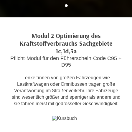
c
i
h
m
t
m
e
u
n
Modul 2 Optimierung des
n
S
Kraftstoffverbrauchs Sachgebiete
g
i
v
1c,1d,3a
e
e
Pflicht-Modul für den Führerschein-Code C95 +
,
r
D95
d
w
a
e
Lenker:innen von großen Fahrzeugen wie
s
Lastkraftwagen oder Omnibussen tragen große
n
s
Verantwortung im Straßenverkehr. Ihre Fahrzeuge
d
w
sind wesentlich größer und sperriger als andere und
e
i
sie fahren meist mit gedrosselter Geschwindigkeit.
n
r
w
a
i
u
r
c