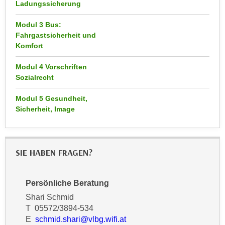
Ladungssicherung
n
d
E
e
Modul 3 Bus:
U
Fahrgastsicherheit und
n
-
Komfort
w
U
i
Modul 4 Vorschriften
S
r
Sozialrecht
A
z
u
i
Modul 5 Gesundheit,
n
e
Sicherheit, Image
t
l
e
o
r
r
SIE HABEN FRAGEN?
w
i
o
e
r
n
Persönliche Beratung
f
t
Shari Schmid
e
i
T 05572/3894-534
n
e
E
schmid.shari@vlbg.wifi.at
h