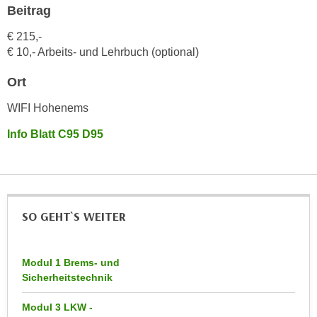
h
Beitrag
e
u
r
€ 215,-
t
e
€ 10,- Arbeits- und Lehrbuch (optional)
z
n
a
“
Ort
b
k
k
WIFI Hohenems
l
o
i
Info Blatt C95 D95
m
c
m
k
e
e
n
n
z
,
SO GEHT`S WEITER
w
v
i
e
s
Modul 1 Brems- und
r
c
Sicherheitstechnik
w
h
e
Modul 3 LKW -
e
n