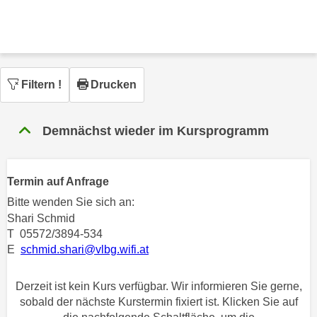
n
h
u
C
r
o
C
o
o
k
Filtern
!
Drucken
o
i
k
e
i
Demnächst wieder im Kursprogramm
s
e
v
s
o
,
Termin auf Anfrage
n
d
Bitte wenden Sie sich an:
U
i
Shari Schmid
S
e
T 05572/3894-534
-
f
E
schmid.shari@vlbg.wifi.at
a
ü
m
r
Derzeit ist kein Kurs verfügbar. Wir informieren Sie gerne,
e
d
sobald der nächste Kurstermin fixiert ist. Klicken Sie auf
r
i