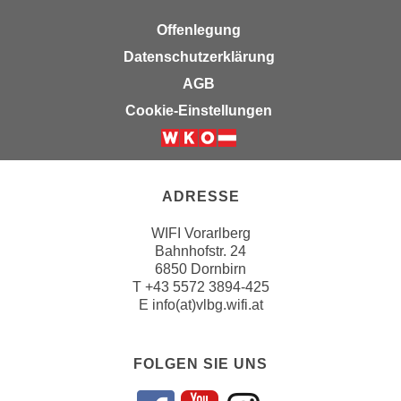
k
z
i
Offenlegung
w
e
e
Datenschutzerklärung
-
c
AGB
S
k
Cookie-Einstellungen
e
e
t
n
z
u
u
n
ADRESSE
n
d
g
u
WIFI Vorarlberg
z
m
Bahnhofstr. 24
u
6850 Dornbirn
f
s
T
+43 5572 3894-425
ü
E
info(at)vlbg.wifi.at
t
r
i
S
m
i
FOLGEN SIE UNS
m
e
e
r