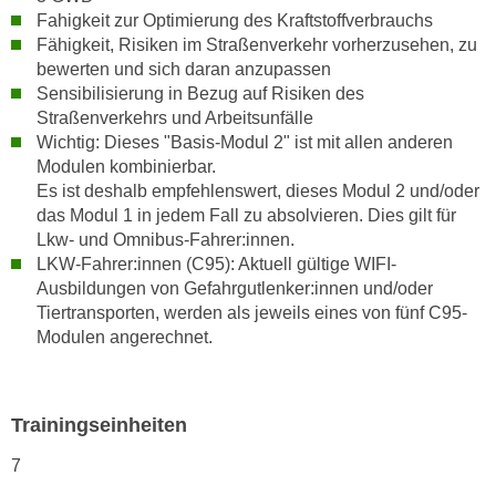
n
Fahigkeit zur Optimierung des Kraftstoffverbrauchs
i
S
Fähigkeit, Risiken im Straßenverkehr vorherzusehen, zu
c
i
bewerten und sich daran anzupassen
h
e
Sensibilisierung in Bezug auf Risiken des
n
a
Straßenverkehrs und Arbeitsunfälle
i
u
Wichtig: Dieses "Basis-Modul 2" ist mit allen anderen
c
Modulen kombinierbar.
f
h
Es ist deshalb empfehlenswert, dieses Modul 2 und/oder
„
t
das Modul 1 in jedem Fall zu absolvieren. Dies gilt für
A
d
Lkw- und Omnibus-Fahrer:innen.
l
LKW-Fahrer:innen (C95): Aktuell gültige WIFI-
e
l
Ausbildungen von Gefahrgutlenker:innen und/oder
m
e
Tiertransporten, werden als jeweils eines von fünf C95-
D
a
Modulen angerechnet.
a
k
t
z
e
e
Trainingseinheiten
n
p
s
t
7
c
i