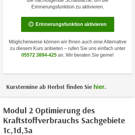
die nachfolgende Schaltfläche, um die
i
e
Erinnerungsfunktion zu aktivieren.
k
F
a
u
n
Erinnerungsfunktion aktivieren
n
i
k
s
t
Möglicherweise können wir Ihnen auch eine Alternative
c
i
zu diesem Kurs anbieten – rufen Sie uns einfach unter
h
05572 3894-425
an. Wir beraten Sie gerne!
o
e
n
n
d
U
e
n
r
Kurstermine ab Herbst finden Sie
.
hier
t
W
e
e
r
b
Modul 2 Optimierung des
n
s
e
Kraftstoffverbrauchs Sachgebiete
e
h
i
1c,1d,3a
m
t