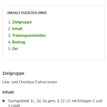
e
e
n
n
INHALTSVERZEICHNIS
e
o
i
Zielgruppe
t
n
w
Inhalt
s
e
Trainingseinheiten
e
n
Beitrag
t
d
Ort
z
i
e
g
n
s
,
i
w
Zielgruppe
n
e
d
Lkw- und Omnibus-Fahrer:innen
l
.
c
W
Inhalt
h
e
Sachgebiete 1c, 1d, 3a gem. § 12 i.V. mit Anlagen 1 und
e
n
3 GWB
s