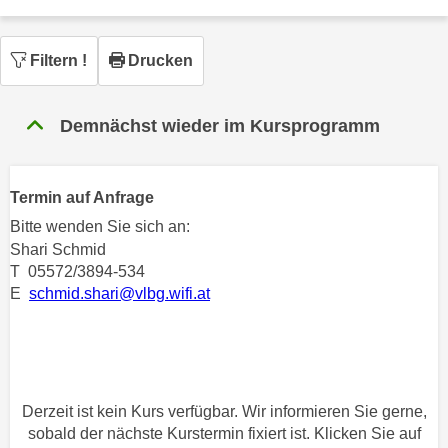
n
h
u
C
r
Filtern
!
Drucken
o
C
o
o
k
Demnächst wieder im Kursprogramm
o
i
k
e
i
s
Termin auf Anfrage
e
v
s
Bitte wenden Sie sich an:
o
,
Shari Schmid
n
d
T 05572/3894-534
U
E
schmid.shari@vlbg.wifi.at
i
S
e
-
f
a
ü
m
r
e
Derzeit ist kein Kurs verfügbar. Wir informieren Sie gerne,
d
r
sobald der nächste Kurstermin fixiert ist. Klicken Sie auf
i