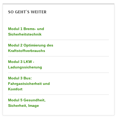
h
e
u
r
SO GEHT`S WEITER
t
e
z
n
a
Modul 1 Brems- und
“
b
Sicherheitstechnik
k
k
l
Modul 2 Optimierung des
o
i
Kraftstoffverbrauchs
m
c
m
k
Modul 3 LKW -
e
e
Ladungssicherung
n
n
z
Modul 3 Bus:
,
w
Fahrgastsicherheit und
v
Komfort
i
e
s
r
Modul 5 Gesundheit,
c
w
Sicherheit, Image
h
e
e
n