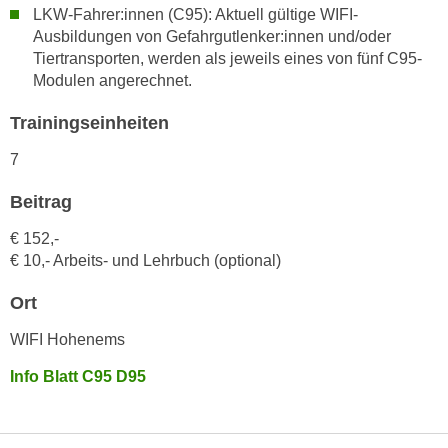
n
LKW-Fahrer:innen (C95): Aktuell gültige WIFI-
i
S
Ausbildungen von Gefahrgutlenker:innen und/oder
c
i
Tiertransporten, werden als jeweils eines von fünf C95-
h
e
Modulen angerechnet.
n
a
i
Trainingseinheiten
u
c
f
7
h
„
t
A
Beitrag
d
l
€ 152,-
e
l
€ 10,- Arbeits- und Lehrbuch (optional)
m
e
D
a
Ort
a
k
t
WIFI Hohenems
z
e
e
Info Blatt C95 D95
n
p
s
t
c
i