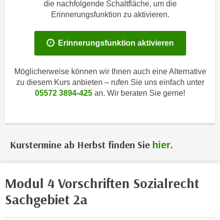
i
die nachfolgende Schaltfläche, um die
e
Erinnerungsfunktion zu aktivieren.
k
F
a
u
n
n
Erinnerungsfunktion aktivieren
i
k
s
t
Möglicherweise können wir Ihnen auch eine Alternative
c
i
zu diesem Kurs anbieten – rufen Sie uns einfach unter
h
o
05572 3894-425
an. Wir beraten Sie gerne!
e
n
n
d
U
e
n
r
Kurstermine ab Herbst finden Sie
.
hier
t
W
e
e
r
b
Modul 4 Vorschriften Sozialrecht
n
s
e
Sachgebiet 2a
e
h
i
m
t