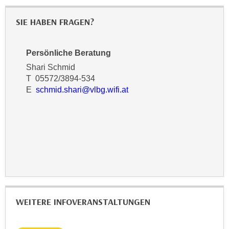
n
d
E
SIE HABEN FRAGEN?
e
U
n
-
w
Persönliche Beratung
U
i
Shari Schmid
S
r
T 05572/3894-534
A
z
E
schmid.shari@vlbg.wifi.at
u
i
n
e
t
l
e
o
r
r
w
i
o
e
r
n
f
t
WEITERE INFOVERANSTALTUNGEN
e
i
n
e
h