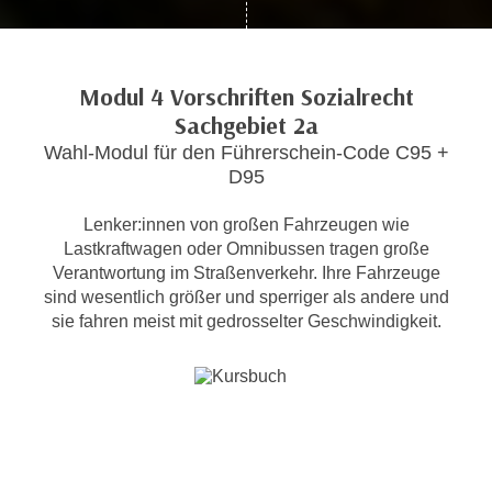
c
i
h
m
t
m
Modul 4 Vorschriften Sozialrecht
e
u
Sachgebiet 2a
n
n
S
Wahl-Modul für den Führerschein-Code C95 +
g
i
D95
v
e
e
Lenker:innen von großen Fahrzeugen wie
,
r
Lastkraftwagen oder Omnibussen tragen große
d
w
Verantwortung im Straßenverkehr. Ihre Fahrzeuge
a
e
sind wesentlich größer und sperriger als andere und
s
n
sie fahren meist mit gedrosselter Geschwindigkeit.
s
d
w
e
i
n
r
w
a
i
u
r
c