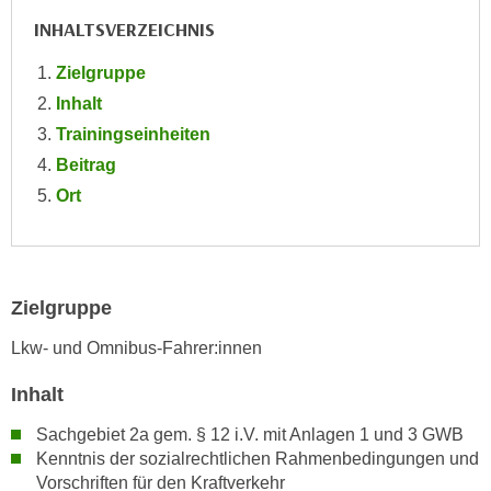
e
e
INHALTSVERZEICHNIS
n
n
e
Zielgruppe
o
i
Inhalt
t
n
w
Trainingseinheiten
s
e
Beitrag
e
n
Ort
t
d
z
i
e
g
n
s
,
Zielgruppe
i
w
n
Lkw- und Omnibus-Fahrer:innen
e
d
l
Inhalt
.
c
W
Sachgebiet 2a gem. § 12 i.V. mit Anlagen 1 und 3 GWB
h
e
Kenntnis der sozialrechtlichen Rahmenbedingungen und
e
n
Vorschriften für den Kraftverkehr
s