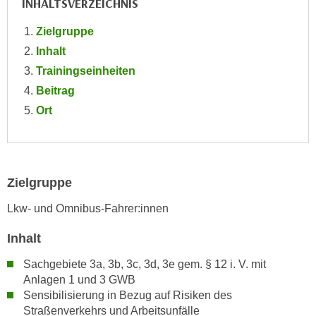
INHALTSVERZEICHNIS
e
e
n
Zielgruppe
n
e
o
Inhalt
i
t
Trainingseinheiten
n
w
Beitrag
s
e
Ort
e
n
t
d
z
i
e
g
n
Zielgruppe
s
,
i
Lkw- und Omnibus-Fahrer:innen
w
n
e
d
Inhalt
l
.
Sachgebiete 3a, 3b, 3c, 3d, 3e gem. § 12 i. V. mit
c
W
Anlagen 1 und 3 GWB
h
e
Sensibilisierung in Bezug auf Risiken des
e
n
Straßenverkehrs und Arbeitsunfälle
s