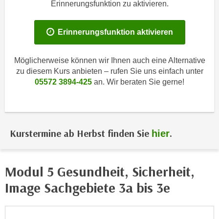
i
Erinnerungsfunktion zu aktivieren.
e
k
F
a
u
Erinnerungsfunktion aktivieren
n
n
i
k
Möglicherweise können wir Ihnen auch eine Alternative
s
t
zu diesem Kurs anbieten – rufen Sie uns einfach unter
c
i
05572 3894-425
an. Wir beraten Sie gerne!
h
o
e
n
n
d
U
e
Kurstermine ab Herbst finden Sie
.
hier
n
r
t
W
e
e
r
Modul 5 Gesundheit, Sicherheit,
b
n
s
Image Sachgebiete 3a bis 3e
e
e
h
i
m
t