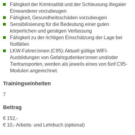
n
Fähigkeit der Kriminalität und der Schleusung illegaler
i
S
Einwanderer vorzubeugen
c
i
Fähigkeit, Gesundheitsschäden vorzubeugen
h
e
Sensibilisierung für die Bedeutung einer guten
n
körperlichen und geistigen Verfassung
a
i
Fähigkeit zu der richtigen Einschätzung der Lage bei
u
c
Notfällen
f
h
LKW-Fahrer:innen (C95): Aktuell gültige WIFI-
„
Ausbildungen von Gefahrgutlenker:innen und/oder
t
A
Tiertransporten, werden als jeweils eines von fünf C95-
d
l
Modulen angerechnet.
e
l
m
e
Trainingseinheiten
D
a
a
7
k
t
z
Beitrag
e
e
n
p
€ 152,-
s
€ 10,- Arbeits- und Lehrbuch (optional)
t
c
i