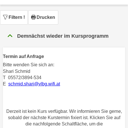
n
h
u
C
r
Filtern
!
Drucken
o
C
o
o
k
Demnächst wieder im Kursprogramm
o
i
k
e
i
s
Termin auf Anfrage
e
v
s
Bitte wenden Sie sich an:
o
,
Shari Schmid
n
d
T 05572/3894-534
U
E
schmid.shari@vlbg.wifi.at
i
S
e
-
f
a
ü
m
Derzeit ist kein Kurs verfügbar. Wir informieren Sie gerne,
r
e
sobald der nächste Kurstermin fixiert ist. Klicken Sie auf
d
r
die nachfolgende Schaltfläche, um die
i