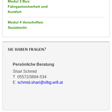
Modul 3 Bus:
n
d
Fahrgastsicherheit und
E
e
Komfort
U
n
-
Modul 4 Vorschriften
w
Sozialrecht
U
i
S
r
A
z
u
i
SIE HABEN FRAGEN?
n
e
t
l
e
Persönliche Beratung
o
r
Shari Schmid
r
w
T 05572/3894-534
i
o
E
schmid.shari@vlbg.wifi.at
e
r
n
f
t
e
i
n
e
h