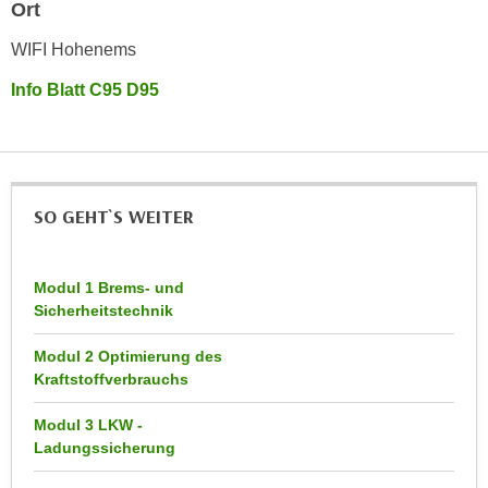
h
Ort
e
u
r
WIFI Hohenems
t
e
z
Info Blatt C95 D95
n
a
“
b
k
k
l
o
i
SO GEHT`S WEITER
m
c
m
k
e
e
Modul 1 Brems- und
n
n
Sicherheitstechnik
z
,
w
v
Modul 2 Optimierung des
i
Kraftstoffverbrauchs
e
s
r
Modul 3 LKW -
c
w
Ladungssicherung
h
e
e
n