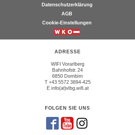
k
z
Datenschutzerklärung
i
w
AGB
e
e
Cookie-Einstellungen
-
c
S
k
e
e
t
n
ADRESSE
z
u
u
n
WIFI Vorarlberg
n
d
Bahnhofstr. 24
g
6850 Dornbirn
u
z
T
+43 5572 3894-425
m
E
info(at)vlbg.wifi.at
u
f
s
ü
t
r
FOLGEN SIE UNS
i
S
m
i
m
Folgen sie un
Folgen sie 
Folgen si
e
e
r