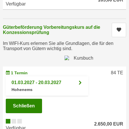
r
Verfügbar
a
t
b
e
e
C
Güterbeförderung Vorbereitungskurs auf die
n
Kur
o
Konzessionsprüfung
.
o
W
Im WIFI-Kurs erlernen Sie alle Grundlagen, die für den
k
e
Transport von Gütern wichtig sind.
i
n
e
n
s
S
z
84 TE
1 Termin
i
u
01.03.2027 - 20.03.2027
e
A
d
Hohenems
n
e
a
r
l
Schließen
C
y
o
s
2.650,00 EUR
o
e
Verfügbar