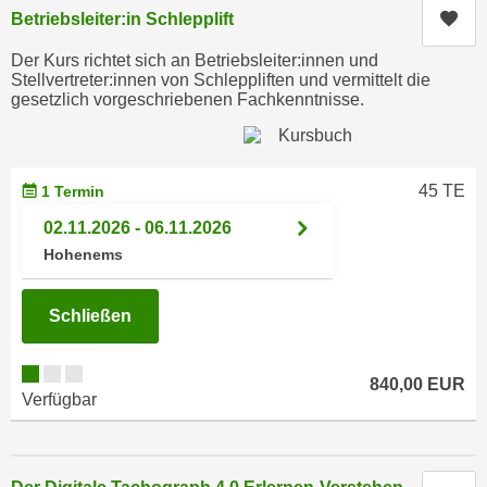
n
Kur
Betriebsleiter:in Schlepplift
i
S
c
i
Der Kurs richtet sich an Betriebsleiter:innen und
h
Stellvertreter:innen von Schleppliften und vermittelt die
e
gesetzlich vorgeschriebenen Fachkenntnisse.
n
a
i
u
c
f
h
„
45 TE
1 Termin
t
A
02.11.2026 - 06.11.2026
d
l
Hohenems
e
l
m
e
D
Schließen
a
a
k
t
z
840,00 EUR
e
e
Verfügbar
n
p
s
t
c
i