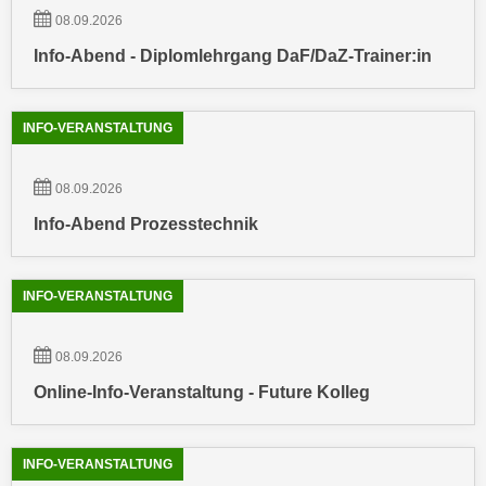
n
08.09.2026
e
,
l
Info-Abend - Diplomlehrgang DaF/DaZ-Trainer:in
g
e
e
v
l
a
INFO-VERANSTALTUNG
a
n
n
t
08.09.2026
g
e
Info-Abend Prozesstechnik
e
I
n
n
I
h
INFO-VERANSTALTUNG
h
a
r
l
e
08.09.2026
t
d
e
Online-Info-Veranstaltung - Future Kolleg
u
a
r
n
c
INFO-VERANSTALTUNG
z
h