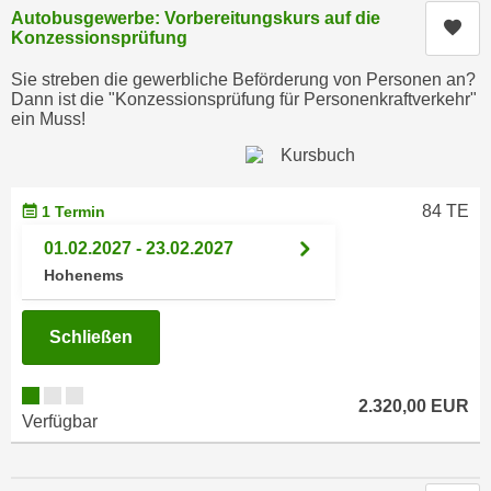
e
Autobusgewerbe: Vorbereitungskurs auf die
e
Kur
Konzessionsprüfung
n
n
e
o
Sie streben die gewerbliche Beförderung von Personen an?
i
Dann ist die "Konzessionsprüfung für Personenkraftverkehr"
t
ein Muss!
n
w
s
e
e
n
t
d
84 TE
1 Termin
z
i
01.02.2027 - 23.02.2027
e
g
Hohenems
n
s
,
i
w
Schließen
n
e
d
l
.
2.320,00 EUR
c
W
Verfügbar
h
e
e
n
s