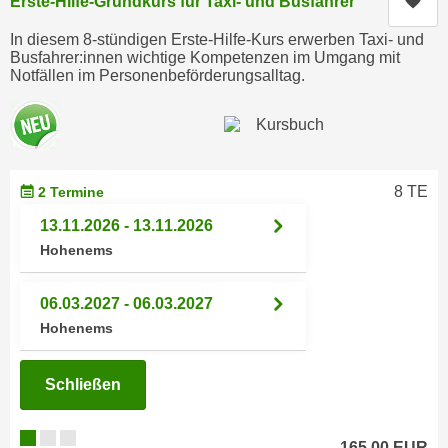
Kur
Erste-Hilfe-Grundkurs für Taxi- und Busfahrer
n
d
E
In diesem 8-stündigen Erste-Hilfe-Kurs erwerben Taxi- und
e
Busfahrer:innen wichtige Kompetenzen im Umgang mit
U
n
Notfällen im Personenbeförderungsalltag.
-
w
U
i
S
r
A
z
u
i
8 TE
2 Termine
n
e
13.11.2026 - 13.11.2026
t
l
Hohenems
e
o
r
r
w
06.03.2027 - 06.03.2027
i
o
Hohenems
e
r
n
f
t
Schließen
e
i
n
e
h
165,00 EUR