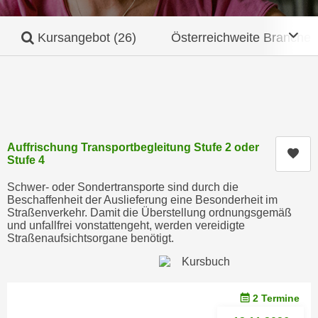
c
i
h
m
Mob
Kursangebot
(26)
Österreichweite Branche
t
m
e
u
n
n
S
g
i
v
e
e
,
Auffrischung Transportbegleitung Stufe 2 oder
r
Kur
Stufe 4
d
w
a
e
Schwer- oder Sondertransporte sind durch die
s
Beschaffenheit der Auslieferung eine Besonderheit im
n
Straßenverkehr. Damit die Überstellung ordnungsgemäß
s
d
und unfallfrei vonstattengeht, werden vereidigte
w
e
Straßenaufsichtsorgane benötigt.
i
n
r
w
a
i
2 Termine
u
r
c