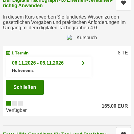
Der Digitale Tachograph 4.0 Erlernen-Verstehen-
h
Kur
e
richtig Anwenden
u
r
t
In diesem Kurs erwerben Sie fundiertes Wissen zu den
e
gesetzlichen Vorgaben und praktischen Anforderungen im
z
n
Umgang mi dem digitalen Tachographen 4.0.
a
“
b
k
k
l
o
8 TE
1 Termin
i
m
c
06.11.2026 - 06.11.2026
m
k
Hohenems
e
e
n
n
Schließen
z
,
w
v
i
e
165,00 EUR
s
Verfügbar
r
c
w
h
e
e
n