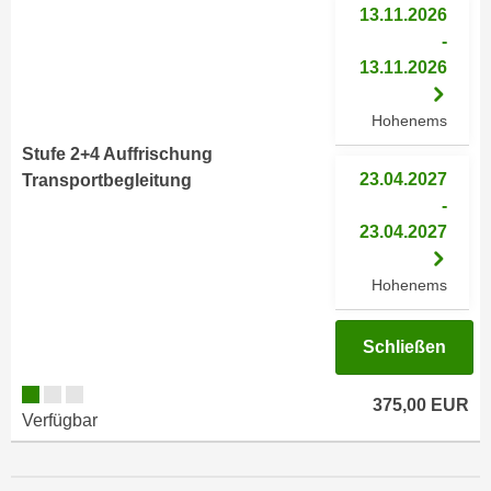
i
13.11.2026
e
k
-
F
a
13.11.2026
u
n
n
i
Hohenems
k
s
t
Stufe 2+4 Auffrischung
c
i
23.04.2027
Transportbegleitung
h
o
-
e
n
23.04.2027
n
d
U
e
Hohenems
n
r
t
W
Schließen
e
e
r
b
n
375,00 EUR
s
Verfügbar
e
e
h
i
m
t