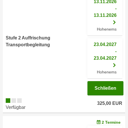
13.11.2026
n
h
-
u
C
13.11.2026
r
o
C
o
Hohenems
o
k
o
Stufe 2 Auffrischung
i
k
23.04.2027
Transportbegleitung
e
i
-
s
e
23.04.2027
v
s
o
,
Hohenems
n
d
U
i
Schließen
S
e
-
f
a
325,00 EUR
ü
Verfügbar
m
r
e
d
2 Termine
r
i