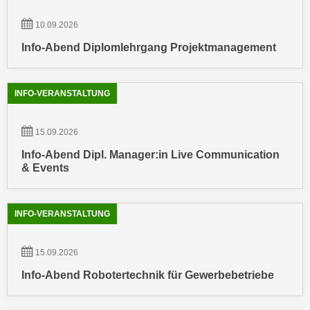
u
d
z
10.09.2026
i
e
Info-Abend Diplomlehrgang Projektmanagement
e
i
C
g
o
e
INFO-VERANSTALTUNG
o
n
k
.
i
15.09.2026
U
e
m
Info-Abend Dipl. Manager:in Live Communication
s
& Events
I
e
h
r
n
INFO-VERANSTALTUNG
h
e
o
n
b
15.09.2026
d
e
a
Info-Abend Robotertechnik für Gewerbebetriebe
n
r
e
ü