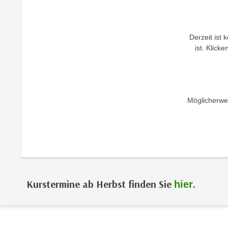
r
i
i
e
k
F
Derzeit ist 
a
u
ist. Klick
n
n
i
k
s
t
c
i
h
Möglicherwei
o
e
n
n
d
U
e
n
r
t
W
e
e
Kurstermine ab Herbst finden Sie
.
hier
r
b
n
s
e
e
h
i