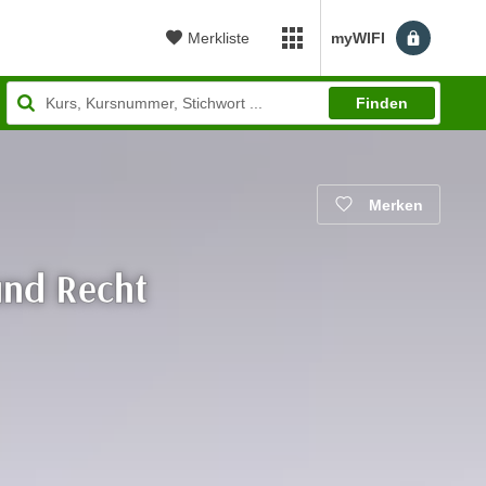
Merkliste
myWIFI
myWIFI Apps öffnen
Finden
Merken
und Recht