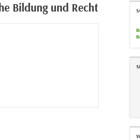
che Bildung und Recht
S
B
B
S
W