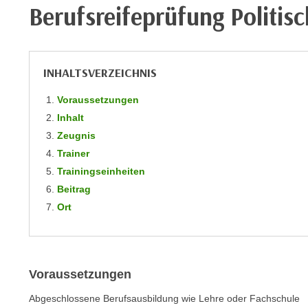
m
Berufsreifeprüfung Politis
t
e
e
n
n
e
o
INHALTSVERZEICHNIS
i
t
n
w
Voraussetzungen
s
e
Inhalt
e
n
Zeugnis
t
d
Trainer
z
i
Trainingseinheiten
e
g
n
Beitrag
s
,
Ort
i
w
n
e
d
l
.
c
Voraussetzungen
W
h
e
Abgeschlossene Berufsausbildung wie Lehre oder Fachschule
e