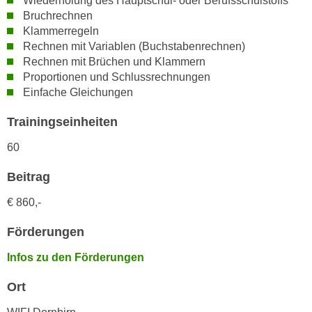
Wiederholung des Hauptschul- oder Berufsschulstoffs
n
Bruchrechnen
i
S
Klammerregeln
c
i
Rechnen mit Variablen (Buchstabenrechnen)
h
e
Rechnen mit Brüchen und Klammern
n
a
Proportionen und Schlussrechnungen
i
u
Einfache Gleichungen
c
f
h
Trainingseinheiten
„
t
A
60
d
l
e
l
Beitrag
m
e
D
€ 860,-
a
a
k
Förderungen
t
z
e
e
Infos zu den Förderungen
n
p
s
Ort
t
c
i