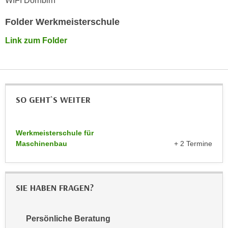
WIFI Dornbirn
h
e
u
r
Folder Werkmeisterschule
t
e
z
Link zum Folder
n
a
“
b
k
k
l
o
i
SO GEHT`S WEITER
m
c
m
k
e
e
Werkmeisterschule für
n
n
Maschinenbau
+ 2 Termine
z
,
w
v
i
e
SIE HABEN FRAGEN?
s
r
c
w
h
e
Persönliche Beratung
e
n