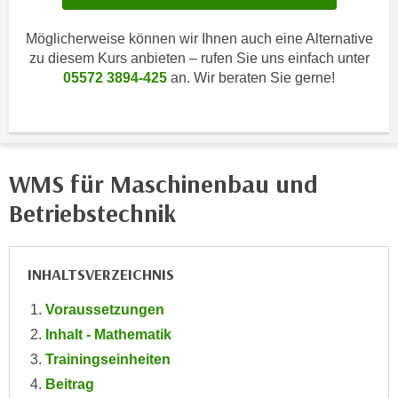
i
e
k
F
Möglicherweise können wir Ihnen auch eine Alternative
a
u
zu diesem Kurs anbieten – rufen Sie uns einfach unter
n
n
05572 3894-425
an. Wir beraten Sie gerne!
i
k
s
t
c
i
h
o
e
WMS für Maschinenbau und
n
n
d
Betriebstechnik
U
e
n
r
t
W
INHALTSVERZEICHNIS
e
e
r
Voraussetzungen
b
n
s
Inhalt - Mathematik
e
e
Trainingseinheiten
h
i
Beitrag
m
t