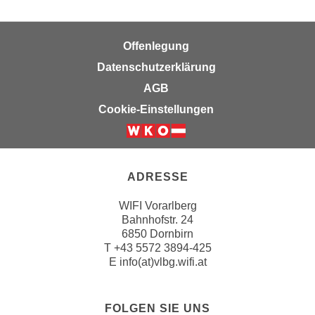
r
a
t
b
e
Offenlegung
e
C
n
Datenschutzerklärung
o
.
AGB
o
W
k
Cookie-Einstellungen
e
i
n
e
n
s
S
z
ADRESSE
i
u
e
WIFI Vorarlberg
A
d
Bahnhofstr. 24
n
6850 Dornbirn
e
a
T
+43 5572 3894-425
r
l
E
info(at)vlbg.wifi.at
C
y
o
s
o
FOLGEN SIE UNS
e