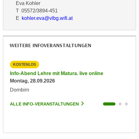
Eva Kohler
n
d
T 05572/3894-451
E
e
E
kohler.eva@vlbg.wifi.at
U
n
-
w
U
i
S
r
WEITERE INFOVERANSTALTUNGEN
A
z
u
i
n
KOSTENLOS
KO
e
t
Info-Abend Lehre mit Matura. live online
Ber
l
e
Montag, 28.09.2026
Die
o
r
r
Dornbirn
Hoh
w
i
o
e
ALLE INFO-VERANSTALTUNGEN
ALL
r
n
f
t
e
i
n
e
h