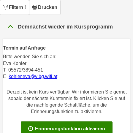
n
h
Filtern
!
Drucken
u
C
r
o
C
Demnächst wieder im Kursprogramm
o
o
k
o
i
k
Termin auf Anfrage
e
i
Bitte wenden Sie sich an:
s
e
Eva Kohler
v
s
T 05572/3894-451
o
,
E
kohler.eva@vlbg.wifi.at
n
d
U
i
Derzeit ist kein Kurs verfügbar. Wir informieren Sie gerne,
S
e
sobald der nächste Kurstermin fixiert ist. Klicken Sie auf
-
f
die nachfolgende Schaltfläche, um die
a
ü
Erinnerungsfunktion zu aktivieren.
m
r
e
d
r
Erinnerungsfunktion aktivieren
i