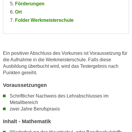
Förderungen
e
e
n
Ort
n
e
Folder Werkmeisterschule
o
i
t
n
w
s
e
e
n
Ein positiver Abschluss des Vorkurses ist Voraussetzung für
t
d
die Aufnahme in die Werkmeisterschule. Falls diese
z
i
Ausbildung überbucht wird, wird das Testergebnis nach
e
g
Punkten gereiht.
n
s
,
i
Voraussetzungen
w
n
Schriftlicher Nachweis des Lehrabschlusses im
e
d
Metallbereich
l
.
zwei Jahre Berufspraxis
c
W
h
e
Inhalt - Mathematik
e
n
s