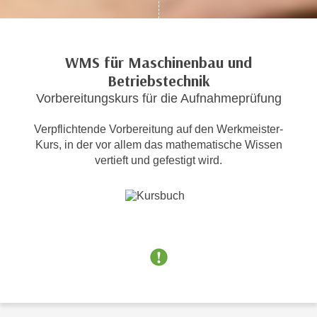
c
i
h
m
t
m
WMS für Maschinenbau und
e
u
Betriebstechnik
n
n
S
Vorbereitungskurs für die Aufnahmeprüfung
g
i
v
Verpflichtende Vorbereitung auf den Werkmeister-
e
e
Kurs, in der vor allem das mathematische Wissen
,
r
vertieft und gefestigt wird.
d
w
a
e
s
n
s
d
w
e
i
n
r
w
a
i
u
r
c