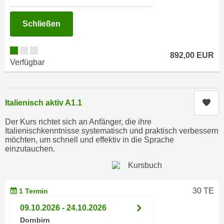
i
e
k
F
Schließen
a
u
n
n
i
892,00 EUR
k
Verfügbar
s
t
c
i
h
o
e
Kur
Italienisch aktiv A1.1
n
n
d
Der Kurs richtet sich an Anfänger, die ihre
U
e
Italienischkenntnisse systematisch und praktisch verbessern
n
r
möchten, um schnell und effektiv in die Sprache
t
einzutauchen.
W
e
e
r
b
n
s
30 TE
1 Termin
e
e
h
09.10.2026 - 24.10.2026
i
m
Dornbirn
t