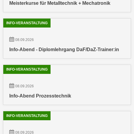
r
Meisterkurse für Metalltechnik + Mechatronik
a
t
b
e
e
INFO-VERANSTALTUNG
C
n
o
.
o
08.09.2026
W
k
Info-Abend - Diplomlehrgang DaF/DaZ-Trainer:in
e
i
n
e
n
s
INFO-VERANSTALTUNG
S
z
i
u
e
08.09.2026
A
d
n
Info-Abend Prozesstechnik
e
a
r
l
C
INFO-VERANSTALTUNG
y
o
s
o
e
08.09.2026