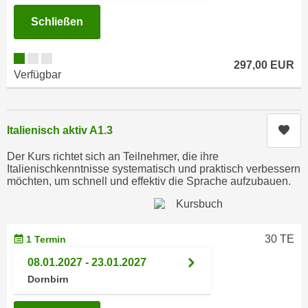
n
i
S
Schließen
c
i
h
e
297,00 EUR
n
a
Verfügbar
i
u
c
f
h
„
Kur
Italienisch aktiv A1.3
t
A
d
l
Der Kurs richtet sich an Teilnehmer, die ihre
e
Italienischkenntnisse systematisch und praktisch verbessern
l
m
möchten, um schnell und effektiv die Sprache aufzubauen.
e
D
a
a
k
t
z
30 TE
1 Termin
e
e
08.01.2027 - 23.01.2027
n
p
Dornbirn
s
t
c
i