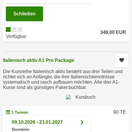
n
h
u
Schließen
C
r
o
C
o
o
348,00 EUR
k
Verfügbar
o
i
k
e
i
s
e
Kur
Italienisch aktiv A1 Pro Package
v
s
o
Die Kursreihe Italienisch aktiv besteht aus drei Teilen und
,
richtet sich an Anfänger, die ihre Italienischkenntnisse
n
d
systematisch und rasch aufbauen möchten. Alle drei A1-
U
i
Kurse sind als günstiges Paket buchbar.
S
e
-
f
a
ü
90 TE
1 Termin
m
r
e
09.10.2026 - 23.01.2027
d
r
i
Dornbirn