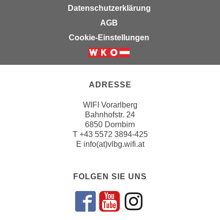
u
Datenschutzerklärung
d
z
AGB
i
e
e
Cookie-Einstellungen
i
C
g
o
e
o
n
k
ADRESSE
.
i
U
WIFI Vorarlberg
e
m
Bahnhofstr. 24
s
I
6850 Dornbirn
e
h
T
+43 5572 3894-425
r
E
info(at)vlbg.wifi.at
n
h
e
o
n
b
FOLGEN SIE UNS
d
e
a
n
r
Folgen sie un
Folgen sie 
Folgen si
e
ü