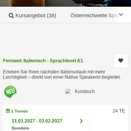
c
i
h
m
Mob
Kursangebot
(38)
Österreichweite Sprache
t
m
e
u
n
n
S
g
i
v
e
e
Kur
,
Fernweh Italienisch - Sprachlevel A1
r
d
w
Erleben Sie Ihren nächsten Italienurlaub mit mehr
a
e
Leichtigkeit – direkt von einer Native Speakerin begleitet.
s
n
s
d
w
e
i
n
r
24 TE
1 Termin
w
a
i
11.01.2027 - 03.02.2027
u
r
Dornbirn
c