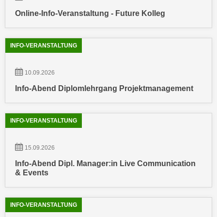
k
z
Online-Info-Veranstaltung - Future Kolleg
i
w
e
e
-
c
INFO-VERANSTALTUNG
S
k
e
e
t
10.09.2026
n
z
Info-Abend Diplomlehrgang Projektmanagement
u
u
n
n
d
g
INFO-VERANSTALTUNG
u
z
m
u
f
15.09.2026
s
ü
Info-Abend Dipl. Manager:in Live Communication
t
r
& Events
i
S
m
i
m
e
INFO-VERANSTALTUNG
e
r