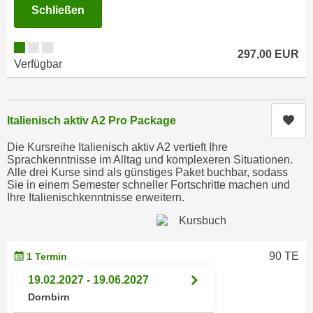
h
Schließen
e
u
r
t
e
297,00 EUR
z
n
Verfügbar
a
“
b
k
k
l
Kur
Italienisch aktiv A2 Pro Package
o
i
m
c
Die Kursreihe Italienisch aktiv A2 vertieft Ihre
m
Sprachkenntnisse im Alltag und komplexeren Situationen.
k
Alle drei Kurse sind als günstiges Paket buchbar, sodass
e
e
Sie in einem Semester schneller Fortschritte machen und
n
n
Ihre Italienischkenntnisse erweitern.
z
,
w
v
i
e
90 TE
s
1 Termin
r
c
w
19.02.2027 - 19.06.2027
h
e
Dornbirn
e
n