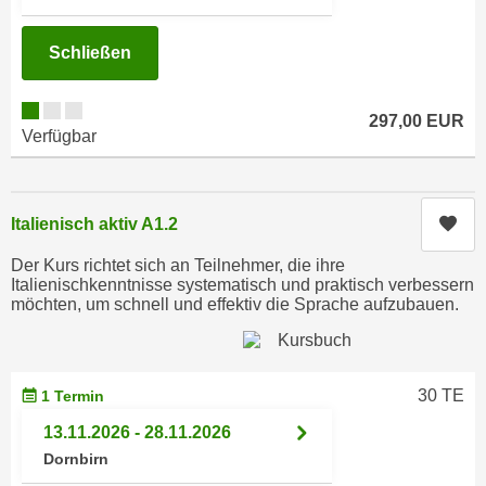
e
e
n
n
Schließen
e
o
i
t
n
297,00 EUR
w
Verfügbar
s
e
e
n
t
d
Kur
Italienisch aktiv A1.2
z
i
e
g
Der Kurs richtet sich an Teilnehmer, die ihre
n
Italienischkenntnisse systematisch und praktisch verbessern
s
,
möchten, um schnell und effektiv die Sprache aufzubauen.
i
w
n
e
d
l
.
30 TE
1 Termin
c
W
13.11.2026 - 28.11.2026
h
e
e
Dornbirn
n
s