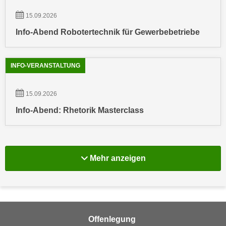
n
e
15.09.2026
,
l
g
Info-Abend Robotertechnik für Gewerbebetriebe
e
e
v
l
a
INFO-VERANSTALTUNG
a
n
n
t
g
15.09.2026
e
e
I
Info-Abend: Rhetorik Masterclass
n
n
I
h
h
a
r
l
Mehr Info-Veranstal
Mehr anzeigen
e
t
d
e
u
a
r
n
c
z
Offenlegung
h