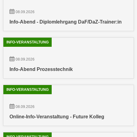
k
z
i
w
08.09.2026
e
e
Info-Abend - Diplomlehrgang DaF/DaZ-Trainer:in
-
c
S
k
e
e
INFO-VERANSTALTUNG
t
n
z
u
08.09.2026
u
n
n
Info-Abend Prozesstechnik
d
g
u
z
m
INFO-VERANSTALTUNG
u
f
s
ü
t
08.09.2026
r
i
S
Online-Info-Veranstaltung - Future Kolleg
m
i
m
e
e
r