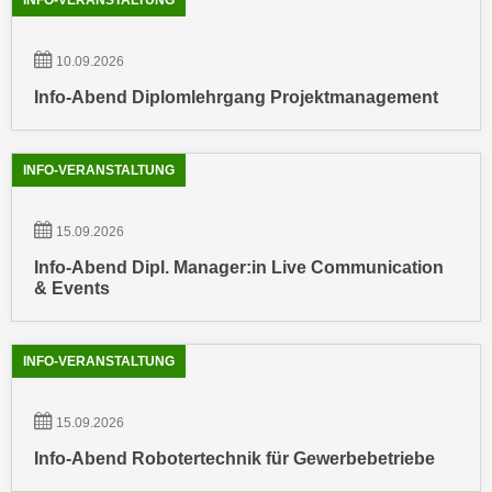
INFO-VERANSTALTUNG
n
e
,
l
10.09.2026
g
e
e
Info-Abend Diplomlehrgang Projektmanagement
v
l
a
a
n
INFO-VERANSTALTUNG
n
t
g
e
e
15.09.2026
I
n
n
Info-Abend Dipl. Manager:in Live Communication
I
& Events
h
h
a
r
l
e
INFO-VERANSTALTUNG
t
d
e
u
a
15.09.2026
r
n
Info-Abend Robotertechnik für Gewerbebetriebe
c
z
h