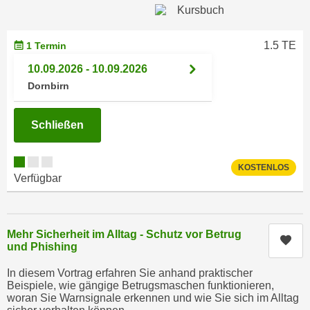
h
e
u
r
t
e
1.5 TE
1 Termin
z
n
10.09.2026 - 10.09.2026
a
“
Dornbirn
b
k
k
l
o
Schließen
i
m
c
m
k
KOSTENLOS
e
e
Verfügbar
n
n
z
,
w
v
Mehr Sicherheit im Alltag - Schutz vor Betrug
i
Kur
e
und Phishing
s
r
c
In diesem Vortrag erfahren Sie anhand praktischer
w
Beispiele, wie gängige Betrugsmaschen funktionieren,
h
e
woran Sie Warnsignale erkennen und wie Sie sich im Alltag
e
n