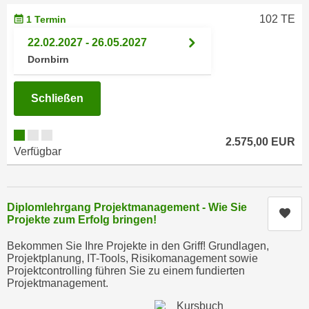
e
e
102 TE
1 Termin
n
n
22.02.2027 - 26.05.2027
e
o
Dornbirn
i
t
n
w
s
Schließen
e
e
n
t
d
2.575,00 EUR
z
i
Verfügbar
e
g
n
s
,
i
Diplomlehrgang Projektmanagement - Wie Sie
w
Kur
n
Projekte zum Erfolg bringen!
e
d
l
Bekommen Sie Ihre Projekte in den Griff! Grundlagen,
.
Projektplanung, IT-Tools, Risikomanagement sowie
c
W
Projektcontrolling führen Sie zu einem fundierten
h
e
Projektmanagement.
e
n
s