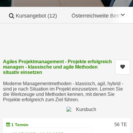
c
i
h
m
Mob
Kursangebot
(12)
Österreichweite Betriebsw
t
m
e
u
n
n
S
g
i
v
e
e
,
Agiles Projektmanagement - Projekte erfolgreich
r
Kur
managen - klassische und agile Methoden
d
w
situativ einsetzen
a
e
s
Moderne Managementmethoden - klassisch, agil, hybrid -
n
sind je nach Situation im Projekt einzusetzen. Lernen Sie
s
d
die Werkzeuge und Methoden kennen, mit denen Sie
w
e
Projekte erfolgreich zum Ziel führen.
i
n
r
w
a
i
56 TE
1 Termin
u
r
c