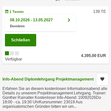
n
i
S
139 TE
c
1 Termin
i
h
e
08.10.2026 - 13.05.2027
n
a
Dornbirn
i
u
c
f
Schließen
h
„
t
A
d
l
4.395,00 EUR
Verfügbar
e
l
m
e
D
a
a
Kur
k
Info-Abend Diplomlehrgang Projektmanagement
t
z
Erfahren Sie an diesem kostenlosen Informationsabend alle
e
e
Details zu unserem Projektmanagement Lehrgang. Trainer:
n
p
Günther Rainalter Kostenloser Info-Abend: 10092026Do
s
18:00 - ca. 19:30 UhrKursnummer: 23019 Aus
t
organisatorischen Gründen bitten wir um...
c
i