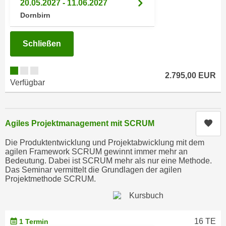
20.05.2027 - 11.06.2027
n
h
Dornbirn
u
C
r
o
C
Schließen
o
o
k
o
i
2.795,00 EUR
k
Verfügbar
e
i
s
e
v
s
o
Kur
Agiles Projektmanagement mit SCRUM
,
n
d
Die Produktentwicklung und Projektabwicklung mit dem
U
i
agilen Framework SCRUM gewinnt immer mehr an
S
Bedeutung. Dabei ist SCRUM mehr als nur eine Methode.
e
-
Das Seminar vermittelt die Grundlagen der agilen
f
Projektmethode SCRUM.
a
ü
m
r
e
d
r
16 TE
i
1 Termin