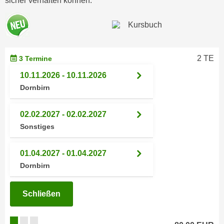
sicher verhalten können.
n
d
E
e
U
n
-
w
U
2 TE
3 Termine
i
S
r
10.11.2026 - 10.11.2026
A
z
Dornbirn
u
i
n
e
02.02.2027 - 02.02.2027
t
l
Sonstiges
e
o
r
r
w
01.04.2027 - 01.04.2027
i
o
Dornbirn
e
r
n
f
t
Schließen
e
i
n
e
h