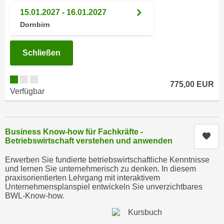
i
e
15.01.2027 - 16.01.2027
k
F
Dornbirn
a
u
n
n
i
Schließen
k
s
t
c
i
775,00 EUR
h
Verfügbar
o
e
n
n
d
U
e
Business Know-how für Fachkräfte -
n
Kur
r
Betriebswirtschaft verstehen und anwenden
t
W
e
Erwerben Sie fundierte betriebswirtschaftliche Kenntnisse
e
und lernen Sie unternehmerisch zu denken. In diesem
r
b
praxisorientierten Lehrgang mit interaktivem
n
Unternehmensplanspiel entwickeln Sie unverzichtbares
s
e
BWL-Know-how.
e
h
i
m
t