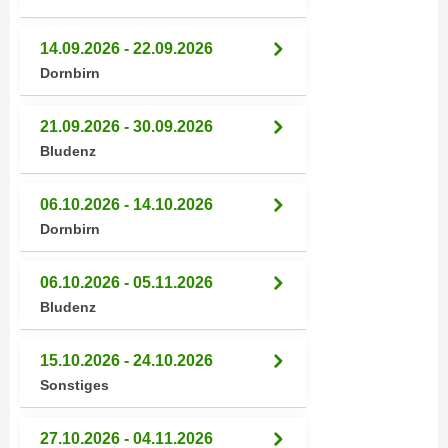
n
d
E
e
14.09.2026 - 22.09.2026
U
n
Dornbirn
-
w
U
i
21.09.2026 - 30.09.2026
S
r
Bludenz
A
z
u
i
06.10.2026 - 14.10.2026
n
e
Dornbirn
t
l
e
o
r
06.10.2026 - 05.11.2026
r
w
Bludenz
i
o
e
r
n
15.10.2026 - 24.10.2026
f
t
Sonstiges
e
i
n
e
27.10.2026 - 04.11.2026
h