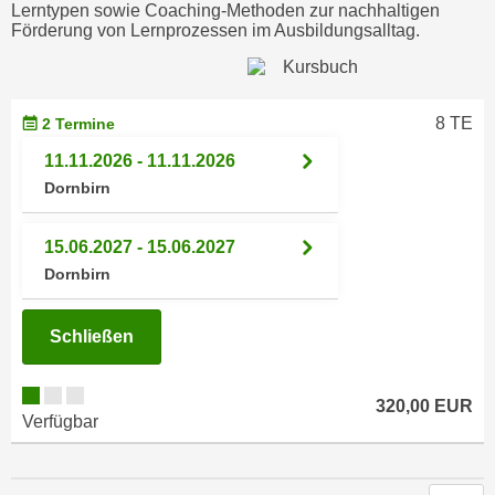
i
Lerntypen sowie Coaching-Methoden zur nachhaltigen
e
Förderung von Lernprozessen im Ausbildungsalltag.
k
F
a
u
n
n
i
k
8 TE
2 Termine
s
t
11.11.2026 - 11.11.2026
c
i
Dornbirn
h
o
e
n
n
15.06.2027 - 15.06.2027
d
U
Dornbirn
e
n
r
t
W
Schließen
e
e
r
b
n
320,00 EUR
s
Verfügbar
e
e
h
i
m
t