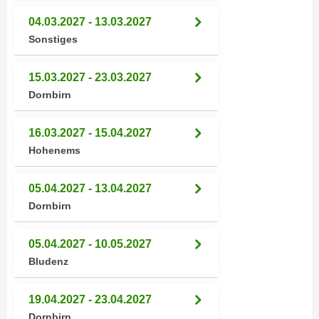
n
e
04.03.2027 - 13.03.2027
,
l
Sonstiges
g
e
e
v
15.03.2027 - 23.03.2027
l
a
Dornbirn
a
n
n
t
g
16.03.2027 - 15.04.2027
e
e
Hohenems
I
n
n
I
h
05.04.2027 - 13.04.2027
h
a
Dornbirn
r
l
e
t
05.04.2027 - 10.05.2027
d
e
Bludenz
u
a
r
n
19.04.2027 - 23.04.2027
c
z
Dornbirn
h