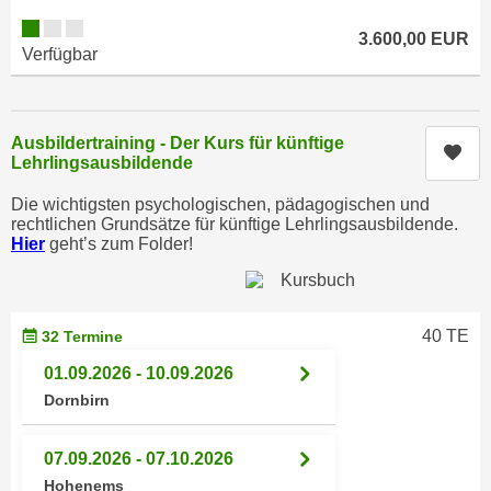
h
e
u
3.600,00 EUR
r
Verfügbar
t
e
z
n
a
“
b
Ausbildertraining - Der Kurs für künftige
k
Kur
Lehrlingsausbildende
k
l
o
i
Die wichtigsten psychologischen, pädagogischen und
m
rechtlichen Grundsätze für künftige Lehrlingsausbildende.
c
Hier
geht’s zum Folder!
m
k
e
e
n
n
z
,
40 TE
32 Termine
w
v
01.09.2026 - 10.09.2026
i
e
Dornbirn
s
r
c
w
h
07.09.2026 - 07.10.2026
e
e
Hohenems
n