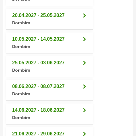
u
d
z
i
20.04.2027 - 25.05.2027
e
e
Dornbirn
i
C
g
o
e
10.05.2027 - 14.05.2027
o
n
Dornbirn
k
.
i
U
25.05.2027 - 03.06.2027
e
m
Dornbirn
s
I
e
h
08.06.2027 - 08.07.2027
r
n
Dornbirn
h
e
o
n
b
14.06.2027 - 18.06.2027
d
e
Dornbirn
a
n
r
e
ü
21.06.2027 - 29.06.2027