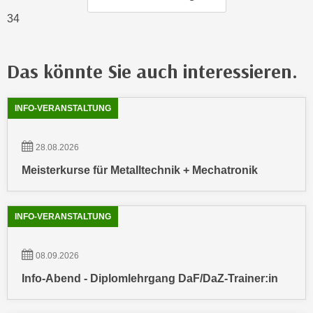
u
e
34
b
n
i
i
e
Das könnte Sie auch interessieren.
n
t
d
e
e
Showing
54
Ergebnisse werden angezeigt
n
INFO-VERANSTALTUNG
n
,
U
w
28.08.2026
S
e
A
Meisterkurse für Metalltechnik + Mechatronik
r
,
d
b
e
e
INFO-VERANSTALTUNG
n
i
w
w
e
08.09.2026
e
i
Info-Abend - Diplomlehrgang DaF/DaZ-Trainer:in
l
t
c
e