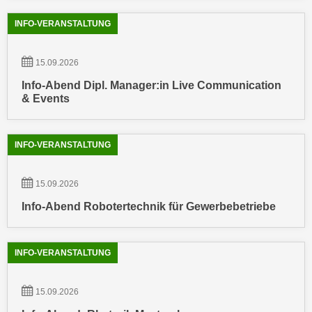
e
n
INFO-VERANSTALTUNG
m
g
E
z
U
15.09.2026
w
-
e
Info-Abend Dipl. Manager:in Live Communication
D
& Events
c
a
k
t
e
e
INFO-VERANSTALTUNG
u
n
n
s
d
15.09.2026
c
O
Info-Abend Robotertechnik für Gewerbebetriebe
h
p
u
t
t
i
INFO-VERANSTALTUNG
z
m
r
i
15.09.2026
e
e
c