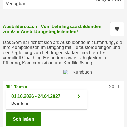
n
Verfügbar
i
S
c
i
h
e
Ausbildercoach - Vom Lehrlingsausbildenden
n
Kur
a
zum/zur Ausbildungsbegleitenden!
i
u
c
Das Seminar richtet sich an: Ausbildende mit Erfahrung, die
f
h
ihre Kompetenzen im Umgang mit Herausforderungen und
„
der Begleitung von Lehrlingen stärken möchten. Es
t
A
vermittelt Coaching-Methoden sowie Fähigkeiten in
d
Führung, Kommunikation und Konfliktlösung.
l
e
l
m
e
D
a
120 TE
1 Termin
a
k
t
01.10.2026 - 24.04.2027
z
e
Dornbirn
e
n
p
s
t
Schließen
c
i