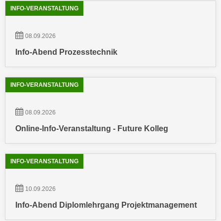
h
r
INFO-VERANSTALTUNG
e
e
n
C
08.09.2026
I
o
h
Info-Abend Prozesstechnik
o
r
k
e
i
INFO-VERANSTALTUNG
D
e
a
s
t
08.09.2026
f
e
ü
Online-Info-Veranstaltung - Future Kolleg
n
r
k
M
e
a
INFO-VERANSTALTUNG
i
r
n
k
10.09.2026
e
e
m
Info-Abend Diplomlehrgang Projektmanagement
t
d
i