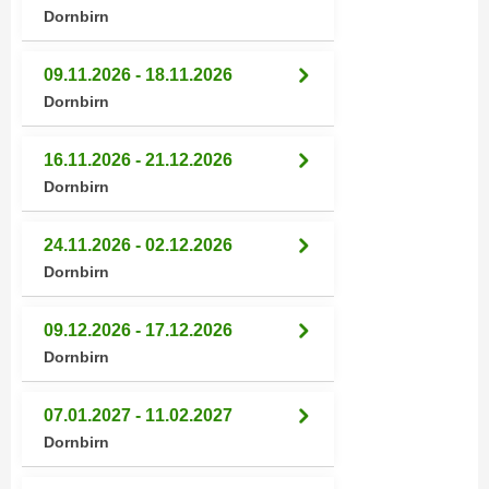
r
Dornbirn
a
t
b
e
09.11.2026 - 18.11.2026
e
C
Dornbirn
n
o
.
o
W
16.11.2026 - 21.12.2026
k
e
Dornbirn
i
n
e
n
s
24.11.2026 - 02.12.2026
S
z
Dornbirn
i
u
e
A
09.12.2026 - 17.12.2026
d
n
Dornbirn
e
a
r
l
07.01.2027 - 11.02.2027
C
y
Dornbirn
o
s
o
e