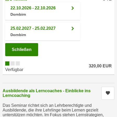
n
h
22.10.2026 - 22.10.2026
u
C
r
Dornbirn
o
C
o
o
25.02.2027 - 25.02.2027
k
o
Dornbirn
i
k
e
i
Schließen
s
e
v
s
o
,
320,00 EUR
n
Verfügbar
d
U
i
S
e
-
f
Ausbildende als Lerncoaches - Einblicke ins
Kur
a
Lerncoaching
ü
m
r
Das Seminar richtet sich an Lehrberechtigte und
e
d
Ausbildende, die ihre Lehrlinge beim Lernen gezielt
r
i
unterstützen möchten. Im Fokus stehen Lernstrategien,