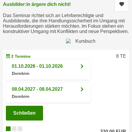
Kur
Ausbilder:in ärgere dich nicht!
e
e
n
n
Das Seminar richtet sich an Lehrberechtigte und
e
Ausbildende, die ihre Handlungssicherheit im Umgang mit
o
i
Herausforderungen stärken möchten. Im Fokus stehen ein
t
konstruktiver Umgang mit Konflikten und neue Perspektiven.
n
w
s
e
e
n
t
8 TE
d
2 Termine
z
i
01.10.2026 - 01.10.2026
e
g
Dornbirn
n
s
,
i
08.04.2027 - 08.04.2027
w
n
e
Dornbirn
d
l
.
c
W
Schließen
h
e
e
n
320,00 EUR
s