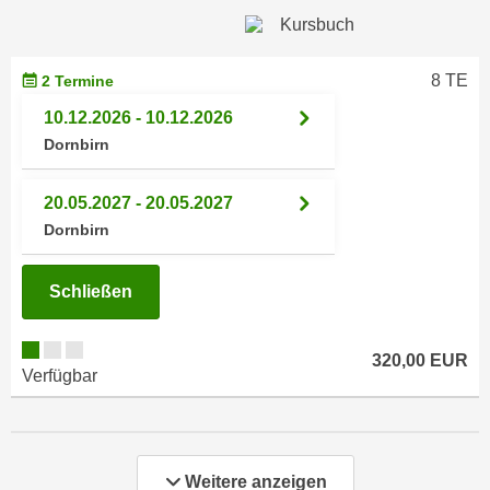
a
h
t
m
e
e
8 TE
2 Termine
n
O
10.12.2026 - 10.12.2026
a
n
Dornbirn
u
l
c
i
h
20.05.2027 - 20.05.2027
n
a
Dornbirn
e
n
-
U
J
Schließen
n
o
t
u
e
320,00 EUR
r
Verfügbar
r
n
n
e
e
y
h
z
Weitere anzeigen
m