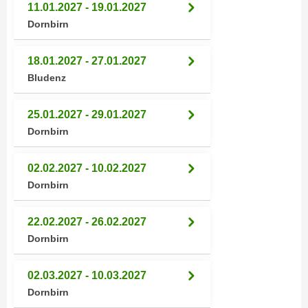
k
11.01.2027 - 19.01.2027
z
i
Dornbirn
w
e
e
-
c
18.01.2027 - 27.01.2027
S
k
Bludenz
e
e
t
n
25.01.2027 - 29.01.2027
z
u
Dornbirn
u
n
n
d
02.02.2027 - 10.02.2027
g
u
Dornbirn
z
m
u
f
s
22.02.2027 - 26.02.2027
ü
t
Dornbirn
r
i
S
m
i
02.03.2027 - 10.03.2027
m
e
Dornbirn
e
r