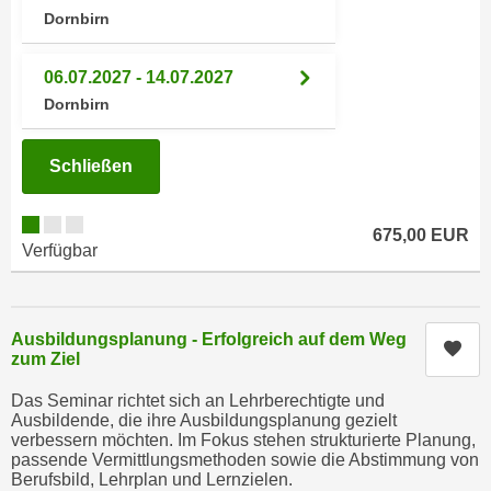
n
b
Dornbirn
p
e
e
r
06.07.2027 - 14.07.2027
r
h
Dornbirn
s
i
o
n
n
Schließen
a
e
u
n
s
675,00 EUR
b
Verfügbar
e
e
i
z
n
o
e
Ausbildungsplanung - Erfolgreich auf dem Weg
Kur
g
a
zum Ziel
e
n
Das Seminar richtet sich an Lehrberechtigte und
n
g
Ausbildende, die ihre Ausbildungsplanung gezielt
e
e
verbessern möchten. Im Fokus stehen strukturierte Planung,
n
passende Vermittlungsmethoden sowie die Abstimmung von
n
Berufsbild, Lehrplan und Lernzielen.
D
e