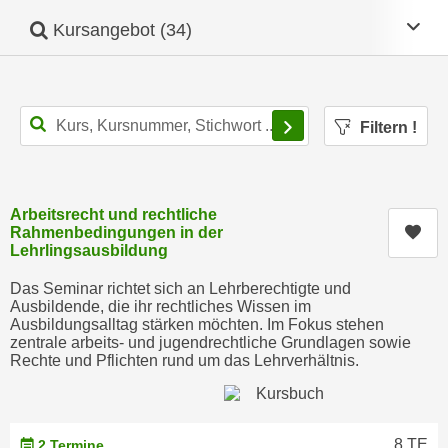
c
i
Mob
Kursangebot
(34)
h
m
t
m
e
u
n
n
Filtern
!
S
g
i
v
e
e
,
Arbeitsrecht und rechtliche
r
d
Kur
Rahmenbedingungen in der
w
Lehrlingsausbildung
a
e
s
n
Das Seminar richtet sich an Lehrberechtigte und
s
Ausbildende, die ihr rechtliches Wissen im
d
Ausbildungsalltag stärken möchten. Im Fokus stehen
w
e
zentrale arbeits- und jugendrechtliche Grundlagen sowie
i
n
Rechte und Pflichten rund um das Lehrverhältnis.
r
w
a
i
u
r
8 TE
2 Termine
c