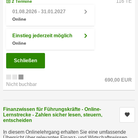
116 TE
2 Termine
n
h
u
01.08.2026 - 31.01.2027
C
r
Online
o
C
o
o
Einstieg jederzeit möglich
k
o
Online
i
k
e
i
s
Schließen
e
v
s
o
,
690,00 EUR
n
d
Nicht buchbar
U
i
S
e
-
f
Finanzwissen für Führungskräfte - Online-
a
ü
Kur
Lernstrecke - Zahlen sicher lesen, steuern,
m
entscheiden
r
e
d
In diesem Onlinelehrgang erhalten Sie eine umfassende
r
i
Übersicht über relevantes Finanz- und Wirtschaftswissen