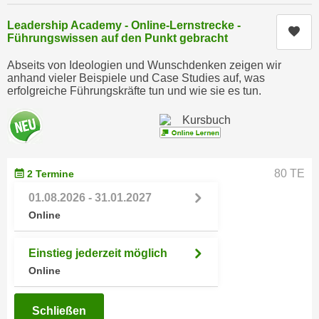
e
e
Leadership Academy - Online-Lernstrecke -
n
Kur
n
Führungswissen auf den Punkt gebracht
e
o
i
Abseits von Ideologien und Wunschdenken zeigen wir
t
anhand vieler Beispiele und Case Studies auf, was
n
w
erfolgreiche Führungskräfte tun und wie sie es tun.
s
e
e
n
t
d
z
i
e
g
80 TE
2 Termine
n
s
01.08.2026 - 31.01.2027
,
i
Online
w
n
e
d
l
Einstieg jederzeit möglich
.
c
Online
W
h
e
e
n
Schließen
s