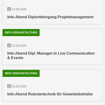
n
d
E
10.09.2026
e
U
n
Info-Abend Diplomlehrgang Projektmanagement
-
w
U
i
S
INFO-VERANSTALTUNG
r
A
z
u
i
15.09.2026
n
e
Info-Abend Dipl. Manager:in Live Communication
t
l
& Events
e
o
r
r
w
i
INFO-VERANSTALTUNG
o
e
r
n
15.09.2026
f
t
e
Info-Abend Robotertechnik für Gewerbebetriebe
i
n
e
h