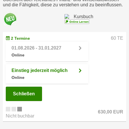
i
e
und die Fähigkeit, diese zu verstehen und zu beeinflussen.
k
F
a
u
n
n
i
k
s
60 TE
2 Termine
t
c
i
01.08.2026 - 31.01.2027
h
o
Online
e
n
n
d
Einstieg jederzeit möglich
U
e
Online
n
r
t
W
e
Schließen
e
r
b
n
s
630,00 EUR
e
e
Nicht buchbar
h
i
m
t