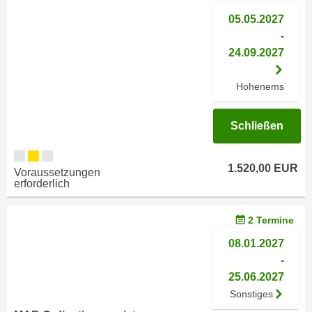
n
h
05.05.2027
u
C
-
r
o
24.09.2027
C
o
o
k
Hohenems
o
i
k
e
i
Schließen
s
e
v
s
o
1.520,00 EUR
,
Voraussetzungen
n
erforderlich
d
U
i
S
2 Termine
e
-
f
08.01.2027
a
ü
-
m
r
25.06.2027
e
d
Sonstiges
r
i