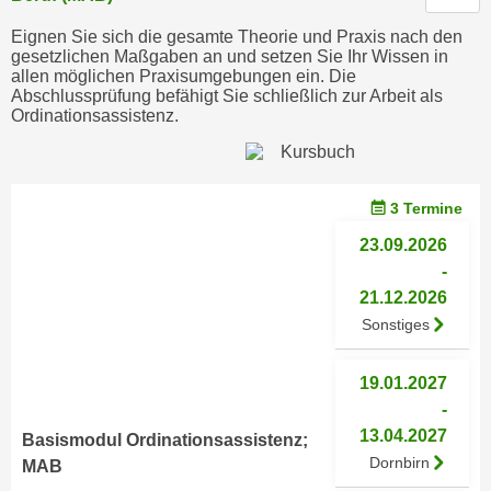
c
i
Eignen Sie sich die gesamte Theorie und Praxis nach den
h
m
gesetzlichen Maßgaben an und setzen Sie Ihr Wissen in
t
allen möglichen Praxisumgebungen ein. Die
m
e
Abschlussprüfung befähigt Sie schließlich zur Arbeit als
u
Ordinationsassistenz.
n
n
S
g
i
v
e
3 Termine
e
,
r
23.09.2026
d
w
-
a
e
21.12.2026
s
n
Sonstiges
s
d
w
e
19.01.2027
i
n
-
r
w
13.04.2027
a
Basismodul Ordinationsassistenz;
i
Dornbirn
u
MAB
r
c