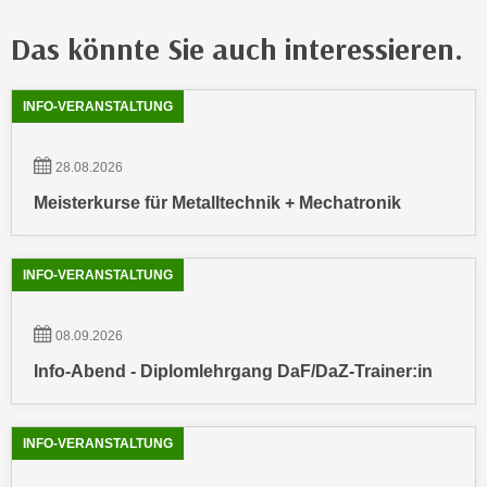
h
e
u
Das könnte Sie auch interessieren.
r
t
e
z
n
Showing
54
Ergebnisse werden angezeigt
INFO-VERANSTALTUNG
a
“
b
k
k
28.08.2026
l
o
i
Meisterkurse für Metalltechnik + Mechatronik
m
c
m
k
e
INFO-VERANSTALTUNG
e
n
n
z
,
08.09.2026
w
v
Info-Abend - Diplomlehrgang DaF/DaZ-Trainer:in
i
e
s
r
c
w
INFO-VERANSTALTUNG
h
e
e
n