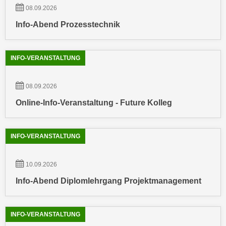
n
08.09.2026
d
E
e
Info-Abend Prozesstechnik
U
n
-
w
U
INFO-VERANSTALTUNG
i
S
r
A
z
08.09.2026
u
i
Online-Info-Veranstaltung - Future Kolleg
n
e
t
l
e
o
INFO-VERANSTALTUNG
r
r
w
i
o
10.09.2026
e
r
Info-Abend Diplomlehrgang Projektmanagement
n
f
t
e
i
n
INFO-VERANSTALTUNG
e
h