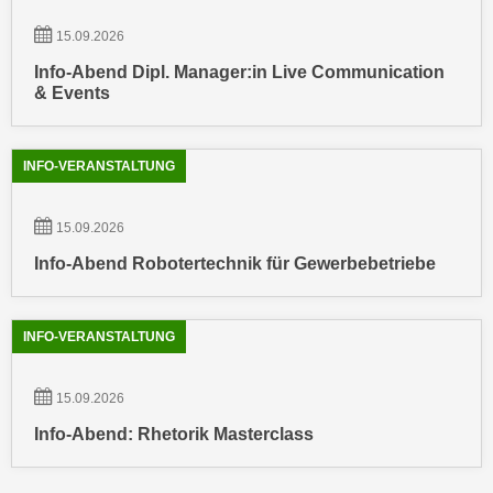
r
a
t
15.09.2026
b
e
Info-Abend Dipl. Manager:in Live Communication
e
C
& Events
n
o
.
o
W
k
INFO-VERANSTALTUNG
e
i
n
e
15.09.2026
n
s
S
Info-Abend Robotertechnik für Gewerbebetriebe
z
i
u
e
A
INFO-VERANSTALTUNG
d
n
e
a
r
15.09.2026
l
C
y
Info-Abend: Rhetorik Masterclass
o
s
o
e