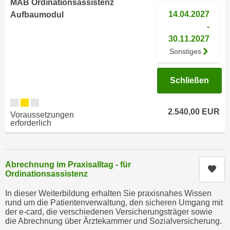
MAB Ordinationsassistenz
i
e
14.04.2027
Aufbaumodul
k
F
-
a
u
30.11.2027
n
n
Sonstiges
i
k
s
t
c
Schließen
i
h
o
e
n
2.540,00 EUR
n
Voraussetzungen
d
erforderlich
U
e
n
r
t
W
e
Abrechnung im Praxisalltag - für
e
Kur
Ordinationsassistenz
r
b
n
s
In dieser Weiterbildung erhalten Sie praxisnahes Wissen
e
rund um die Patientenverwaltung, den sicheren Umgang mit
e
der e-card, die verschiedenen Versicherungsträger sowie
h
i
die Abrechnung über Ärztekammer und Sozialversicherung.
m
t