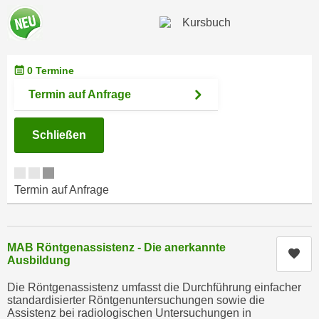
e
e
n
n
e
o
i
t
0 Termine
n
w
Termin auf Anfrage
s
e
e
n
t
Schließen
d
z
i
e
g
n
s
Termin auf Anfrage
,
i
w
n
e
d
MAB Röntgenassistenz - Die anerkannte
l
Kur
.
Ausbildung
c
W
h
Die Röntgenassistenz umfasst die Durchführung einfacher
e
standardisierter Röntgenuntersuchungen sowie die
e
n
Assistenz bei radiologischen Untersuchungen in
s