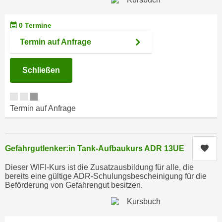
n
i
S
c
0 Termine
i
h
e
Termin auf Anfrage
n
a
i
u
Schließen
c
f
h
„
t
A
d
Termin auf Anfrage
l
e
l
m
e
D
a
Kur
Gefahrgutlenker:in Tank-Aufbaukurs ADR 13UE
a
k
t
Dieser WIFI-Kurs ist die Zusatzausbildung für alle, die
z
bereits eine gültige ADR-Schulungsbescheinigung für die
e
e
Beförderung von Gefahrengut besitzen.
n
p
s
t
c
i