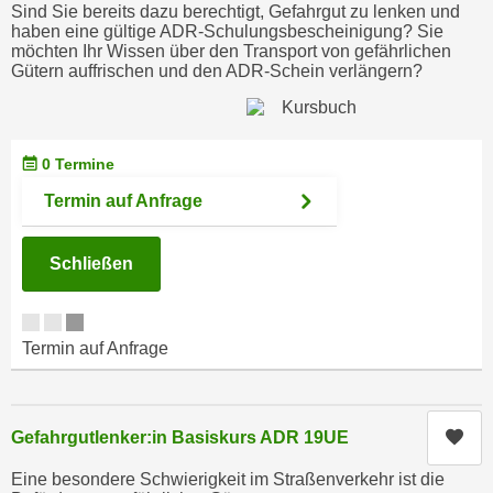
n
Sind Sie bereits dazu berechtigt, Gefahrgut zu lenken und
h
haben eine gültige ADR-Schulungsbescheinigung? Sie
u
möchten Ihr Wissen über den Transport von gefährlichen
C
r
Gütern auffrischen und den ADR-Schein verlängern?
o
C
o
o
k
o
i
0 Termine
k
e
i
Termin auf Anfrage
s
e
v
s
o
Schließen
,
n
d
U
i
S
Termin auf Anfrage
e
-
f
a
ü
m
r
Kur
Gefahrgutlenker:in Basiskurs ADR 19UE
e
d
r
Eine besondere Schwierigkeit im Straßenverkehr ist die
i