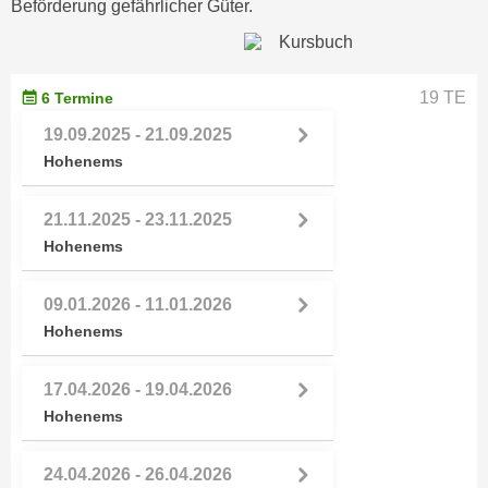
Beförderung gefährlicher Güter.
i
e
k
F
a
u
n
n
19 TE
6 Termine
i
k
19.09.2025 - 21.09.2025
s
t
Hohenems
c
i
h
o
e
21.11.2025 - 23.11.2025
n
n
Hohenems
d
U
e
n
r
09.01.2026 - 11.01.2026
t
W
Hohenems
e
e
r
b
17.04.2026 - 19.04.2026
n
s
Hohenems
e
e
h
i
24.04.2026 - 26.04.2026
m
t