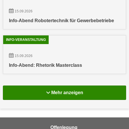
u
d
z
15.09.2026
i
e
e
Info-Abend Robotertechnik für Gewerbebetriebe
i
C
g
o
e
INFO-VERANSTALTUNG
o
n
k
.
i
15.09.2026
U
e
m
Info-Abend: Rhetorik Masterclass
s
I
e
h
r
n
h
e
Mehr Info-Veranstal
Mehr anzeigen
o
n
b
d
e
a
n
r
e
ü
Offenlegung