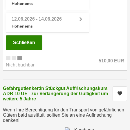
Hohenems
e
e
n
n
e
12.06.2026 - 14.06.2026
o
i
Hohenems
t
n
w
s
e
Schließen
e
n
t
d
z
510,00 EUR
i
Nicht buchbar
e
g
n
s
,
i
w
Gefahrgutlenker:in Stückgut Auffrischungskurs
n
Kur
ADR 10 UE - zur Verlängerung der Gültigkeit um
e
d
weitere 5 Jahre
l
.
c
Wenn Ihre Berechtigung für den Transport von gefährlichen
W
Gütern bald ausläuft, sollten Sie an eine Auffrischung
h
e
denken!
e
n
s