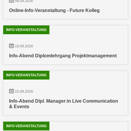
08.09.2026
n
e
Online-Info-Veranstaltung - Future Kolleg
,
l
g
e
e
v
INFO-VERANSTALTUNG
l
a
a
n
n
10.09.2026
t
g
Info-Abend Diplomlehrgang Projektmanagement
e
e
I
n
n
I
INFO-VERANSTALTUNG
h
h
a
r
l
15.09.2026
e
t
Info-Abend Dipl. Manager:in Live Communication
d
e
& Events
u
a
r
n
c
z
INFO-VERANSTALTUNG
h