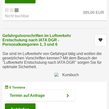
n
d
E
e
385,00 EUR
U
Nicht buchbar
n
-
w
U
i
S
r
Gefahrgutvorschriften im Luftverkehr
A
Kur
Erstschulung nach IATA DGR -
z
Personalkategorien 1, 3 und 6
u
i
n
e
Sie sind im Luftverkehr von Gefahrgut tätig und wollen die
t
gesetzlichen Vorschriften kennen? Mit dem Besuch der
l
e
"Luftverkehr Erstschulung nach IATA DGR" sorgen Sie für
o
optimale Sicherheit.
r
r
w
i
o
e
r
n
0 Termine
f
t
Termin auf Anfrage
e
i
n
e
h