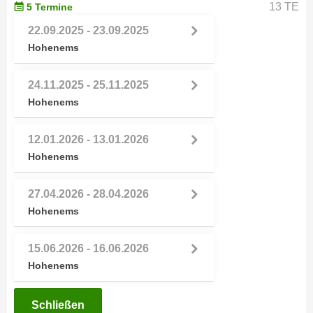
h
13 TE
5 Termine
e
u
r
22.09.2025 - 23.09.2025
t
e
Hohenems
z
n
a
“
24.11.2025 - 25.11.2025
b
k
Hohenems
k
l
o
i
m
12.01.2026 - 13.01.2026
c
m
Hohenems
k
e
e
n
27.04.2026 - 28.04.2026
n
z
Hohenems
,
w
v
i
e
15.06.2026 - 16.06.2026
s
r
Hohenems
c
w
h
e
Schließen
e
n