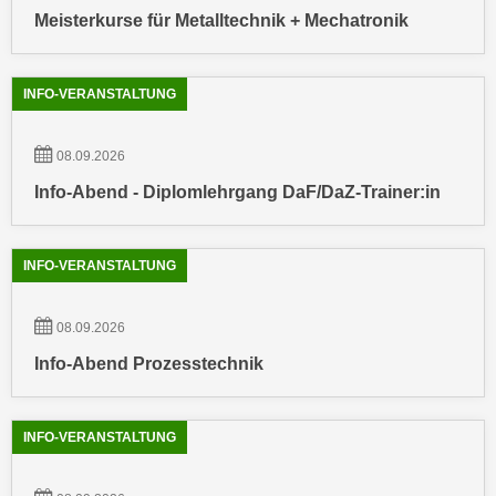
k
z
Meisterkurse für Metalltechnik + Mechatronik
i
w
e
e
-
INFO-VERANSTALTUNG
c
S
k
e
e
08.09.2026
t
n
Info-Abend - Diplomlehrgang DaF/DaZ-Trainer:in
z
u
u
n
n
d
INFO-VERANSTALTUNG
g
u
z
m
u
08.09.2026
f
s
ü
Info-Abend Prozesstechnik
t
r
i
S
m
INFO-VERANSTALTUNG
i
m
e
e
r