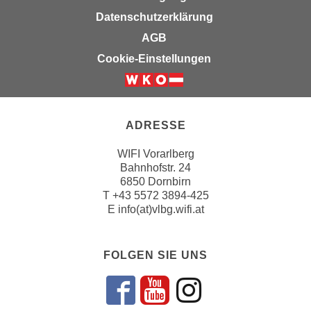
n
b
Datenschutzerklärung
p
e
AGB
e
r
r
Cookie-Einstellungen
h
s
i
o
n
n
a
e
ADRESSE
u
n
s
WIFI Vorarlberg
b
e
Bahnhofstr. 24
e
i
6850 Dornbirn
z
n
T
+43 5572 3894-425
o
E
info(at)vlbg.wifi.at
e
g
a
e
n
n
FOLGEN SIE UNS
g
e
e
n
n
Folgen sie un
Folgen sie 
Folgen si
D
e