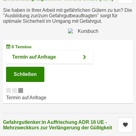
c
i
Sie haben in Ihrer Arbeit mit gefährlichen Gütern zu tun? Die
h
m
"Ausbildung zur/zum Gefahrgutbeauftragten" sorgt für
t
optimale Sicherheit im Umgang mit Gefahrgut.
m
e
u
n
n
S
g
0 Termine
i
v
e
Termin auf Anfrage
e
,
r
d
w
Schließen
a
e
s
n
s
d
Termin auf Anfrage
w
e
i
n
r
w
a
Gefahrgutlenker:in Auffrischung ADR 16 UE -
i
Kur
Mehrzweckkurs zur Verlängerung der Gültigkeit
u
r
c