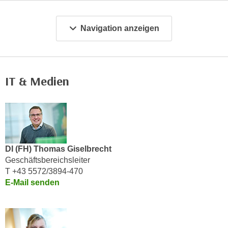
c
i
h
m
Navigation anzeigen
t
m
e
u
n
n
S
g
IT & Medien
i
v
e
e
,
r
d
w
a
e
s
n
DI (FH) Thomas Giselbrecht
s
d
Geschäftsbereichsleiter
w
e
T +43 5572/3894-470
i
E-Mail senden
n
r
w
a
i
u
r
c