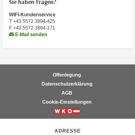
Sie haben Fragen?
e
e
n
n
WIFI-Kundenservice
e
T +43 5572 3894-425
o
i
F +43 5572 3894-171
t
n
E-Mail senden
w
s
e
e
n
t
d
z
i
e
g
Offenlegung
n
s
Datenschutzerklärung
,
i
w
AGB
n
e
d
Cookie-Einstellungen
l
.
c
W
h
e
e
n
ADRESSE
s