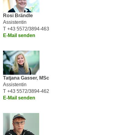
n
h
u
C
Rosi Brändle
r
o
Assistentin
C
o
T +43 5572/3894-463
o
E-Mail senden
k
o
i
k
e
i
s
e
v
s
o
,
Tatjana Gasser, MSc
n
d
Assistentin
U
i
T +43 5572/3894-462
S
e
E-Mail senden
-
f
a
ü
m
r
e
d
r
i