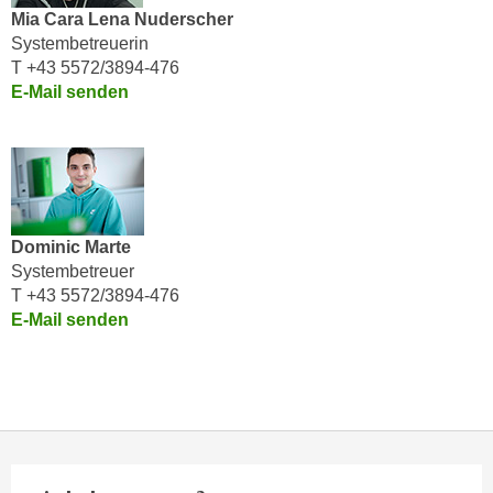
i
e
Mia Cara Lena Nuderscher
k
F
Systembetreuerin
a
T +43 5572/3894-476
u
n
E-Mail senden
n
i
k
s
t
c
i
h
o
e
n
n
Dominic Marte
d
Systembetreuer
U
e
T +43 5572/3894-476
n
r
E-Mail senden
t
W
e
e
r
b
n
s
e
e
h
i
m
t