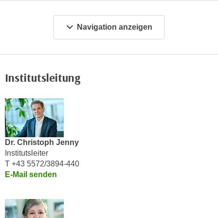
c
i
h
m
Navigation anzeigen
t
m
e
u
n
n
S
g
Institutsleitung
i
v
e
e
,
r
d
w
a
e
s
n
Dr. Christoph Jenny
s
d
Institutsleiter
w
e
T +43 5572/3894-440
i
E-Mail senden
n
r
w
a
i
u
r
c