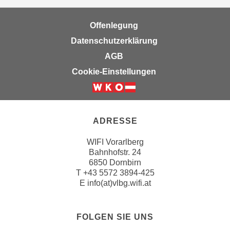
n
i
S
c
Offenlegung
i
h
e
Datenschutzerklärung
n
a
AGB
i
u
Cookie-Einstellungen
c
f
h
„
t
A
d
l
ADRESSE
e
l
m
e
WIFI Vorarlberg
D
a
Bahnhofstr. 24
a
6850 Dornbirn
k
t
T
+43 5572 3894-425
z
E
info(at)vlbg.wifi.at
e
e
n
p
s
t
FOLGEN SIE UNS
c
i