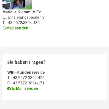
e
e
n
n
Mariella Klemm, M.Ed
e
o
Qualifizierungsberaterin
i
T +43 5572/3894-436
t
n
E-Mail senden
w
s
e
e
n
t
d
z
i
e
g
Sie haben Fragen?
n
s
,
i
WIFI-Kundenservice
w
n
T +43 5572 3894-425
e
d
F +43 5572 3894-171
l
.
E-Mail senden
c
W
h
e
e
n
s