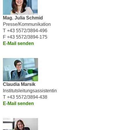
i
e
k
F
a
Mag. Julia Schmid
u
n
Presse/Kommunikation
n
i
T +43 5572/3894-496
k
s
F +43 5572/3894-175
t
E-Mail senden
c
i
h
o
e
n
n
d
U
e
n
r
Claudia Marsik
t
W
Institutsleitungsassistentin
e
e
T +43 5572/3894-438
r
b
E-Mail senden
n
s
e
e
h
i
m
t