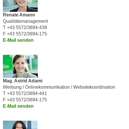
n
h
u
C
Renate Amann
r
o
Qualitätsmanagement
C
o
T +43 5572/3894-439
o
F +43 5572/3894-175
k
o
E-Mail senden
i
k
e
i
s
e
v
s
o
,
n
d
Mag. Astrid Adami
U
i
Werbung / Onlinekommunikation / Websitekoordination
S
e
T +43 5572/3894-441
-
f
F +43 5572/3894-175
a
ü
E-Mail senden
m
r
e
d
r
i