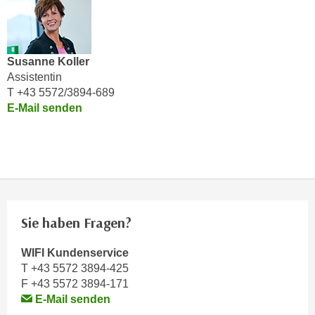
n
h
u
C
r
o
C
Susanne Koller
o
o
Assistentin
k
o
T +43 5572/3894-689
i
k
E-Mail senden
e
i
s
e
v
s
o
,
n
d
U
i
S
Sie haben Fragen?
e
-
f
a
WIFI Kundenservice
ü
T +43 5572 3894-425
m
r
F +43 5572 3894-171
e
d
E-Mail senden
r
i