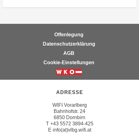
i
e
k
F
a
u
n
n
i
k
Offenlegung
s
t
Datenschutzerklärung
c
i
AGB
h
o
e
Cookie-Einstellungen
n
n
d
U
e
n
r
t
ADRESSE
W
e
e
WIFI Vorarlberg
r
b
Bahnhofstr. 24
n
s
6850 Dornbirn
e
T
+43 5572 3894-425
e
h
E
info(at)vlbg.wifi.at
i
m
t