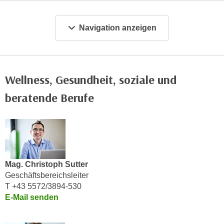
c
i
h
m
Navigation anzeigen
t
m
e
u
n
n
S
g
Wellness, Gesundheit, soziale und
i
v
e
beratende Berufe
e
,
r
d
w
a
e
s
n
s
d
w
Mag. Christoph Sutter
e
Geschäftsbereichsleiter
i
n
T +43 5572/3894-530
r
w
E-Mail senden
a
i
u
r
c