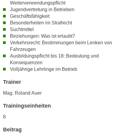
h
Weiterverwendungspflicht
e
u
Jugendvertretung in Betrieben
r
Geschäftsfähigkeit
t
e
Besonderheiten im Strafrecht
z
n
Suchtmittel
a
“
Beziehungen: Was ist erlaubt?
b
k
Verkehrsrecht: Bestimmungen beim Lenken von
k
l
Fahrzeugen
o
i
Ausbildungspflicht bis 18: Bedeutung und
m
c
Konsequenzen
m
Volljährige Lehrlinge im Betrieb
k
e
e
Trainer
n
n
z
,
Mag. Roland Auer
w
v
i
Trainingseinheiten
e
s
r
8
c
w
h
e
Beitrag
e
n