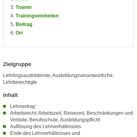
n
i
Trainer
S
c
Trainingseinheiten
i
h
e
Beitrag
n
a
Ort
i
u
c
f
h
„
t
A
Zielgruppe
d
l
e
Lehrlingsausbildende, Ausbildungsverantwortliche,
l
m
Lehrberechtigte
e
D
a
Inhalt
a
k
t
z
Lehrvertrag
e
e
Arbeitsrecht: Arbeitszeit, Reisezeit, Beschränkungen und
n
p
Verbote, Berufsschule, Ausbildungspflicht
s
Auflösung des Lehrverhältnisses
t
c
Ende des Lehrverhältnisses und
i