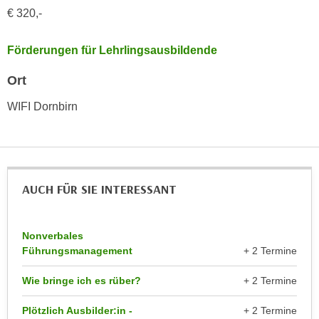
n
€ 320,-
d
E
e
U
Förderungen für Lehrlingsausbildende
n
-
w
U
Ort
i
S
r
WIFI Dornbirn
A
z
u
i
n
e
t
l
e
o
AUCH FÜR SIE INTERESSANT
r
r
w
i
o
Nonverbales
e
r
Führungsmanagement
+ 2 Termine
n
f
t
Wie bringe ich es rüber?
+ 2 Termine
e
i
n
e
Plötzlich Ausbilder:in -
+ 2 Termine
h