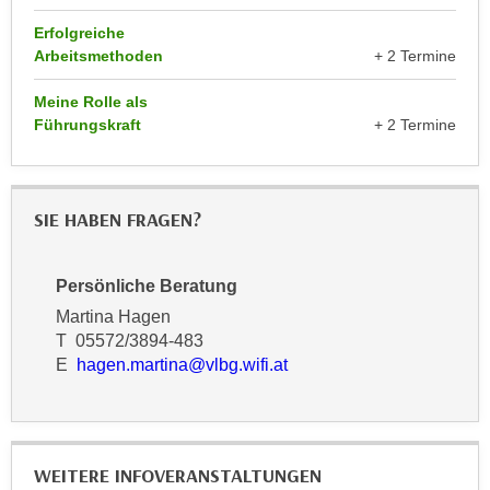
r
a
Erfolgreiche
t
b
Arbeitsmethoden
+ 2 Termine
e
e
C
Meine Rolle als
n
o
Führungskraft
+ 2 Termine
.
o
W
k
e
i
n
SIE HABEN FRAGEN?
e
n
s
S
z
Persönliche Beratung
i
u
e
Martina Hagen
A
d
T 05572/3894-483
n
E
hagen.martina@vlbg.wifi.a
t
e
a
r
l
C
y
o
s
o
WEITERE INFOVERANSTALTUNGEN
e