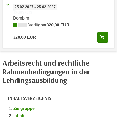
e
e
25.02.2027 - 25.02.2027
n
Tageskurs
n
e
Dornbirn
o
i
t
Verfügbar
320,00 EUR
n
w
s
Kurs 
320,00 EUR
e
e
n
t
d
z
i
e
Arbeitsrecht und rechtliche
g
n
s
Rahmenbedingungen in der
,
i
Lehrlingsausbildung
w
n
e
d
l
.
INHALTSVERZEICHNIS
c
W
h
e
Zielgruppe
e
n
Inhalt
s