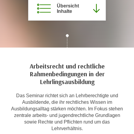
c
Übersicht
i
Inhalte
h
m
t
m
e
u
n
n
S
g
i
v
e
e
,
r
Arbeitsrecht und rechtliche
d
w
Rahmenbedingungen in der
a
e
Lehrlingsausbildung
s
n
s
d
Das Seminar richtet sich an Lehrberechtigte und
w
e
Ausbildende, die ihr rechtliches Wissen im
i
n
Ausbildungsalltag stärken möchten. Im Fokus stehen
r
w
zentrale arbeits- und jugendrechtliche Grundlagen
a
i
sowie Rechte und Pflichten rund um das
u
Lehrverhältnis.
r
c