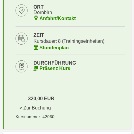
i
e
ORT
k
F
Dornbirn
a
Anfahrt/Kontakt
u
n
n
i
k
ZEIT
s
t
Kursdauer: 8 (Trainingseinheiten)
c
i
Stundenplan
h
o
e
n
DURCHFÜHRUNG
n
Präsenz Kurs
d
U
e
n
r
t
W
e
e
320,00 EUR
r
b
> Zur Buchung
n
s
Kursnummer: 42060
e
e
h
i
m
t