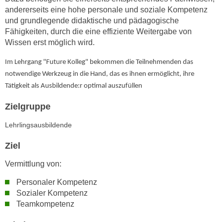
n
andererseits eine hohe personale und soziale Kompetenz
i
S
und grundlegende didaktische und pädagogische
c
i
Fähigkeiten, durch die eine effiziente Weitergabe von
h
e
Wissen erst möglich wird.
n
a
i
Im Lehrgang "Future Kolleg" bekommen die Teilnehmenden das
u
c
notwendige Werkzeug in die Hand, das es ihnen ermöglicht, ihre
f
h
Tätigkeit als Ausbildende:r optimal auszufüllen
„
t
A
Zielgruppe
d
l
e
l
Lehrlingsausbildende
m
e
D
Ziel
a
a
k
Vermittlung von:
t
z
e
e
Personaler Kompetenz
n
Sozialer Kompetenz
p
s
Teamkompetenz
t
c
i