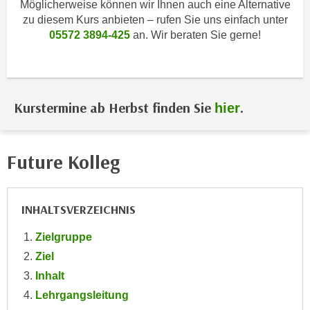
Möglicherweise können wir Ihnen auch eine Alternative
i
e
zu diesem Kurs anbieten – rufen Sie uns einfach unter
k
F
05572 3894-425
an. Wir beraten Sie gerne!
a
u
n
n
i
k
s
t
c
Kurstermine ab Herbst finden Sie
.
hier
i
h
o
e
n
n
Future Kolleg
d
U
e
n
r
t
INHALTSVERZEICHNIS
W
e
e
Zielgruppe
r
b
n
Ziel
s
e
Inhalt
e
h
i
Lehrgangsleitung
m
t