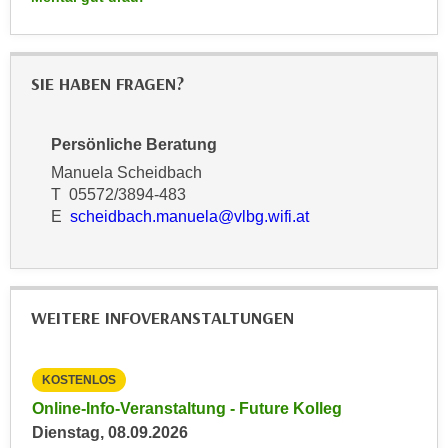
k
z
i
w
e
e
-
SIE HABEN FRAGEN?
c
S
k
e
e
Persönliche Beratung
t
n
Manuela Scheidbach
z
u
T 05572/3894-483
u
n
E
scheidbach.manuela@vlbg.wifi.at
n
d
g
u
z
m
u
f
WEITERE INFOVERANSTALTUNGEN
s
ü
t
r
i
S
KOSTENLOS
KO
m
i
Online-Info-Veranstaltung - Future Kolleg
Onl
m
e
Dienstag, 08.09.2026
Kein
e
r