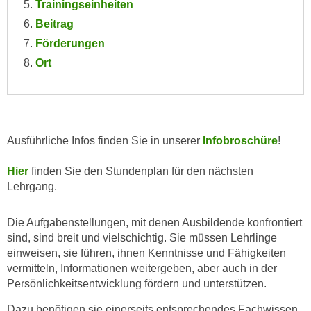
Trainingseinheiten
e
e
Beitrag
n
n
Förderungen
e
o
i
Ort
t
n
w
s
e
e
n
t
d
Ausführliche Infos finden Sie in unserer
Infobroschüre
!
z
i
e
g
Hier
finden Sie den Stundenplan für den nächsten
n
s
Lehrgang.
,
i
w
n
Die Aufgabenstellungen, mit denen Ausbildende konfrontiert
e
d
sind, sind breit und vielschichtig. Sie müssen Lehrlinge
l
.
einweisen, sie führen, ihnen Kenntnisse und Fähigkeiten
c
W
vermitteln, Informationen weitergeben, aber auch in der
h
e
Persönlichkeitsentwicklung fördern und unterstützen.
e
n
Dazu benötigen sie einerseits entsprechendes Fachwissen,
s