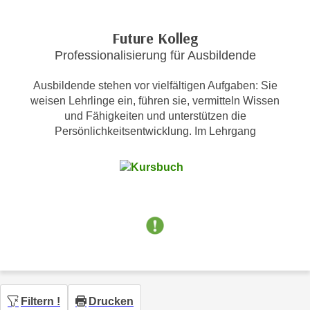
c
i
h
m
Future Kolleg
t
m
Professionalisierung für Ausbildende
e
u
n
n
Ausbildende stehen vor vielfältigen Aufgaben: Sie
S
g
weisen Lehrlinge ein, führen sie, vermitteln Wissen
i
v
und Fähigkeiten und unterstützen die
e
Persönlichkeitsentwicklung. Im Lehrgang
e
,
r
d
w
a
e
s
n
s
d
w
e
i
n
r
w
a
i
u
r
Filtern
!
Drucken
c