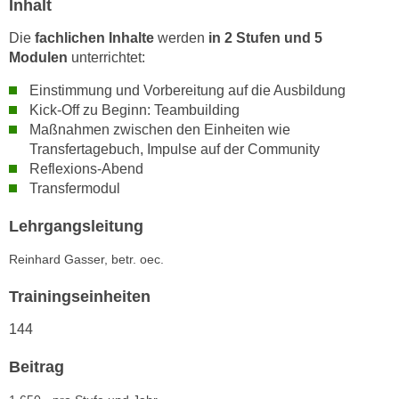
Inhalt
h
e
u
r
Die
fachlichen Inhalte
werden
in 2 Stufen und 5
t
e
Modulen
unterrichtet:
z
n
Einstimmung und Vorbereitung auf die Ausbildung
a
“
Kick-Off zu Beginn: Teambuilding
b
k
Maßnahmen zwischen den Einheiten wie
k
l
Transfertagebuch, Impulse auf der Community
o
i
Reflexions-Abend
m
c
Transfermodul
m
k
e
Lehrgangsleitung
e
n
n
Reinhard Gasser, betr. oec.
z
,
w
v
Trainingseinheiten
i
e
s
144
r
c
w
Beitrag
h
e
e
n