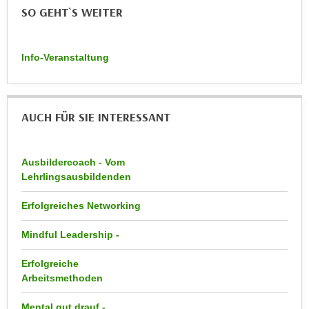
r
SO GEHT`S WEITER
a
t
b
e
e
C
Info-Veranstaltung
n
o
.
o
W
k
e
AUCH FÜR SIE INTERESSANT
i
n
e
n
s
Ausbildercoach - Vom
S
z
Lehrlingsausbildenden
i
u
e
A
Erfolgreiches Networking
d
n
e
Mindful Leadership -
a
r
l
Erfolgreiche
C
y
Arbeitsmethoden
o
s
o
e
Mental gut drauf -