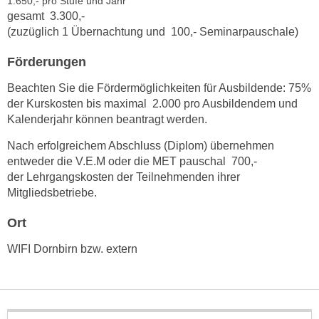
1.650,- pro Stufe und Jahr
n
gesamt 3.300,-
d
E
(zuzüglich 1 Übernachtung und 100,- Seminarpauschale)
e
U
n
Förderungen
-
w
U
i
Beachten Sie die
Fördermöglichkeiten für Ausbildende: 75%
S
r
der Kurskosten bis maximal 2.000 pro Ausbildendem und
A
z
Kalenderjahr können beantragt werden.
u
i
Nach erfolgreichem Abschluss (Diplom) übernehmen
n
e
entweder die V.E.M oder die MET pauschal 700,-
t
l
der Lehrgangskosten der Teilnehmenden ihrer
e
o
Mitgliedsbetriebe.
r
r
w
i
Ort
o
e
WIFI Dornbirn bzw. extern
r
n
f
t
e
i
n
e
h