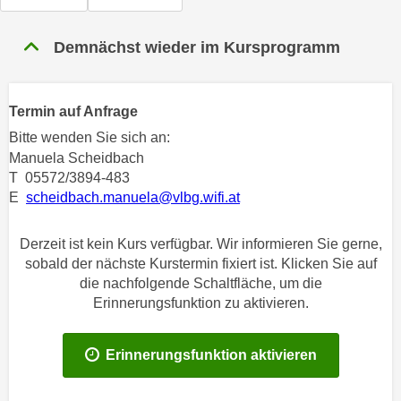
n
h
u
C
Demnächst wieder im Kursprogramm
r
o
C
o
o
k
Termin auf Anfrage
o
i
k
Bitte wenden Sie sich an:
e
i
Manuela Scheidbach
s
T 05572/3894-483
e
v
E
scheidbach.manuela@vlbg.wifi.at
s
o
,
n
d
Derzeit ist kein Kurs verfügbar. Wir informieren Sie gerne,
U
sobald der nächste Kurstermin fixiert ist. Klicken Sie auf
i
S
die nachfolgende Schaltfläche, um die
e
-
Erinnerungsfunktion zu aktivieren.
f
a
ü
m
r
Erinnerungsfunktion aktivieren
e
d
r
i