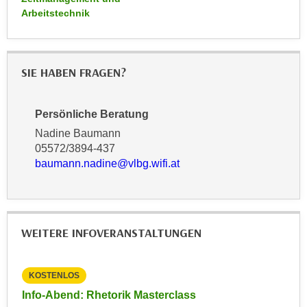
r
Arbeitstechnik
a
t
b
e
e
C
n
o
SIE HABEN FRAGEN?
.
o
W
k
Persönliche Beratung
e
i
n
Nadine Baumann
e
n
05572/3894-437
s
baumann.nadine@vlbg.wifi.at
S
z
i
u
e
A
d
n
e
WEITERE INFOVERANSTALTUNGEN
a
r
l
C
y
KOSTENLOS
KO
o
s
Info-Abend: Rhetorik Masterclass
Inf
o
e