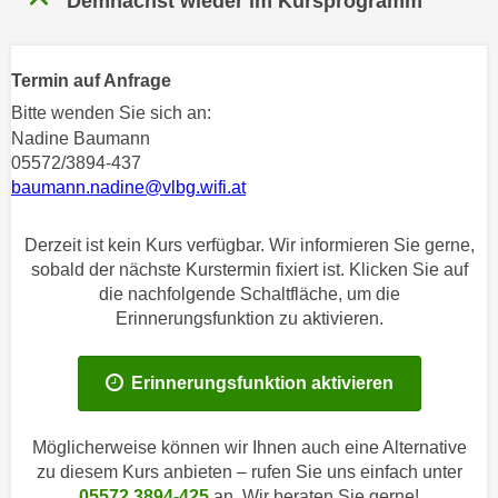
Demnächst wieder im Kursprogramm
n
h
u
C
r
o
Termin auf Anfrage
C
o
Bitte wenden Sie sich an:
o
k
Nadine Baumann
o
i
05572/3894-437
k
e
baumann.nadine@vlbg.wifi.at
i
s
e
v
Derzeit ist kein Kurs verfügbar. Wir informieren Sie gerne,
s
o
sobald der nächste Kurstermin fixiert ist. Klicken Sie auf
,
n
die nachfolgende Schaltfläche, um die
d
Erinnerungsfunktion zu aktivieren.
U
i
S
e
-
f
Erinnerungsfunktion aktivieren
a
ü
m
r
Möglicherweise können wir Ihnen auch eine Alternative
e
d
zu diesem Kurs anbieten – rufen Sie uns einfach unter
r
i
05572 3894-425
an. Wir beraten Sie gerne!