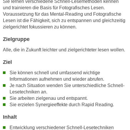
Sie lernen verschiedene Schnell-Lesemethoden kennen
n
i
und trainieren die Basis für Fotografisches Lesen.
S
c
Voraussetzung für das Mental-Reading und Fotografische
i
Lesen ist die Fähigkeit, sich zu entspannen und gleichzeitig
h
e
zielgerichtet fokussieren zu können.
n
a
i
u
Zielgruppe
c
f
h
Alle, die in Zukunft leichter und zielgerichteter lesen wollen.
„
t
A
Ziel
d
l
e
l
Sie können schnell und umfassend wichtige
m
e
Informationen aufnehmen und wieder abrufen.
D
Je nach Situation wenden Sie unterschiedliche Schnell-
a
a
Lesetechniken an.
k
t
Sie arbeiten zielgenau und entspannt.
z
e
Sie erzielen Synergieeffekte durch Rapid Reading.
e
n
p
Inhalt
s
t
c
i
Entwicklung verschiedener Schnell-Lesetechniken