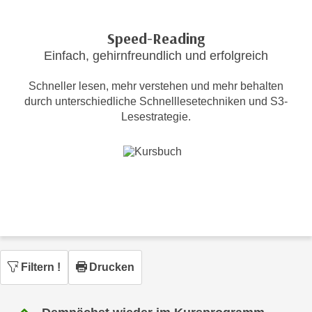
c
i
h
m
Speed-Reading
t
m
Einfach, gehirnfreundlich und erfolgreich
e
u
n
n
Schneller lesen, mehr verstehen und mehr behalten
S
g
durch unterschiedliche Schnelllesetechniken und S3-
i
v
Lesestrategie.
e
e
,
r
d
w
a
e
s
n
s
d
w
e
i
n
r
w
Filtern
!
Drucken
a
i
u
r
c