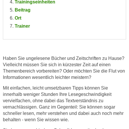
Trainingseinheiten
e
e
Beitrag
n
n
Ort
e
o
i
Trainer
t
n
w
s
e
e
n
t
d
Haben Sie ungelesene Bücher und Zeitschriften zu Hause?
z
i
Vielleicht müssen Sie sich in kürzester Zeit auf einen
e
g
Themenbereich vorbereiten? Oder möchten Sie die Flut von
n
s
Informationen wesentlich leichter meistern?
,
i
w
Mit einfachen, leicht umsetzbaren Tipps können Sie
n
e
innerhalb weniger Stunden Ihre Lesegeschwindigkeit
d
vervielfachen, ohne dabei das Textverständnis zu
l
.
vernachlässigen. Ganz im Gegenteil: Sie können sogar
c
W
schneller lesen, mehr verstehen und dabei auch noch mehr
h
e
behalten - wenn Sie wissen wie.
e
n
s