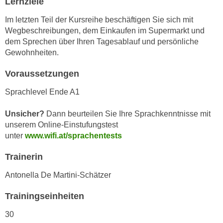
Lernziele
n
i
S
Im letzten Teil der Kursreihe beschäftigen Sie sich mit
c
i
Wegbeschreibungen, dem Einkaufen im Supermarkt und
h
e
dem Sprechen über Ihren Tagesablauf und persönliche
n
a
Gewohnheiten.
i
u
c
Voraussetzungen
f
h
„
Sprachlevel Ende A1
t
A
d
l
Unsicher?
Dann beurteilen Sie Ihre Sprachkenntnisse mit
e
l
unserem Online-Einstufungstest
m
e
unter
www.wifi.at/sprachentests
D
a
a
Trainerin
k
t
z
Antonella De Martini-Schätzer
e
e
n
p
Trainingseinheiten
s
t
30
c
i