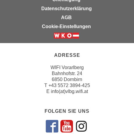
k
z
Datenschutzerklärung
i
w
e
AGB
e
-
c
Cookie-Einstellungen
S
k
e
e
t
n
z
u
ADRESSE
u
n
n
WIFI Vorarlberg
d
Bahnhofstr. 24
g
u
6850 Dornbirn
z
m
T
+43 5572 3894-425
u
f
E
info(at)vlbg.wifi.at
s
ü
t
r
i
FOLGEN SIE UNS
S
m
i
m
e
Folgen sie un
Folgen sie 
Folgen si
e
r