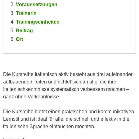
Voraussetzungen
e
e
n
Trainerin
n
e
Trainingseinheiten
o
i
t
Beitrag
n
w
Ort
s
e
e
n
t
d
z
i
e
g
Die Kursreihe Italienisch aktiv besteht aus drei aufeinander
n
s
aufbauenden Teilen und richtet sich an alle, die ihre
,
i
Italienischkenntnisse systematisch verbessern möchten –
w
n
ganz ohne Vorkenntnisse.
e
d
l
.
Die Kursreihe bietet einen praktischen und kommunikativen
c
W
Lernstil und ist ideal für alle, die schnell und effektiv in die
h
e
italienische Sprache eintauchen möchten.
e
n
s