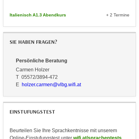
n
d
E
e
Italienisch A1.3 Abendkurs
+ 2 Termine
U
n
-
w
U
i
SIE HABEN FRAGEN?
S
r
A
z
u
i
Persönliche Beratung
n
e
Carmen Holzer
t
l
T 05572/3894-472
e
o
E
holzer.carmen@vlbg.wifi.at
r
r
w
i
o
e
r
EINSTUFUNGSTEST
n
f
t
e
i
Beurteilen Sie Ihre Sprachkentnisse mit unserem
n
e
Online-Einstufungstest unter
wifi.at/sprachentests
h