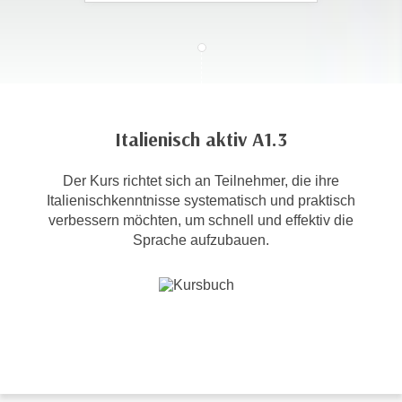
c
i
h
m
t
m
e
u
n
n
S
g
Italienisch aktiv A1.3
i
v
e
e
Der Kurs richtet sich an Teilnehmer, die ihre
,
r
Italienischkenntnisse systematisch und praktisch
d
w
verbessern möchten, um schnell und effektiv die
a
e
Sprache aufzubauen.
s
n
s
d
w
e
i
n
r
w
a
i
u
r
c