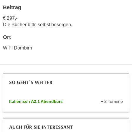
h
e
Beitrag
u
r
t
€ 297,-
e
z
Die Bücher bitte selbst besorgen.
n
a
“
Ort
b
k
k
l
WIFI Dornbirn
o
i
m
c
m
k
e
e
n
SO GEHT`S WEITER
n
z
,
w
v
i
Italienisch A2.1 Abendkurs
+ 2 Termine
e
s
r
c
w
h
e
AUCH FÜR SIE INTERESSANT
e
n