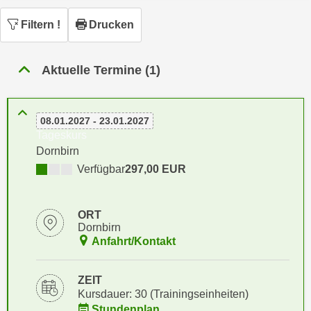
n
h
u
Filtern
!
Drucken
C
r
o
C
o
Aktuelle Termine (1)
o
k
o
i
k
e
08.01.2027 - 23.01.2027
i
s
Tageskurs
e
v
Dornbirn
s
o
Verfügbar
297,00 EUR
,
n
d
U
i
ORT
S
e
Dornbirn
-
f
Anfahrt/Kontakt
a
ü
m
r
ZEIT
e
d
Kursdauer: 30 (Trainingseinheiten)
r
i
Stundenplan