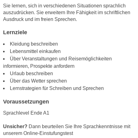
n
Sie lernen, sich in verschiedenen Situationen sprachlich
i
S
auszudrücken. Sie erweitern Ihre Fähigkeit im schriftlichen
c
i
Ausdruck und im freien Sprechen.
h
e
n
a
Lernziele
i
u
Kleidung beschreiben
c
f
Lebensmittel einkaufen
h
„
Über Veranstaltungen und Reisemöglichkeiten
t
A
informieren, Prospekte anfordern
d
l
Urlaub beschreiben
e
l
Über das Wetter sprechen
m
e
Lernstrategien für Schreiben und Sprechen
D
a
a
k
Voraussetzungen
t
z
e
Sprachlevel Ende A1
e
n
p
s
Unsicher?
Dann beurteilen Sie Ihre Sprachkenntnisse mit
t
c
unserem Online-Einstufungstest
i