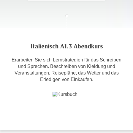
c
i
h
m
t
m
e
u
n
n
S
g
Italienisch A1.3 Abendkurs
i
v
e
e
Erarbeiten Sie sich Lernstrategien für das Schreiben
,
r
und Sprechen. Beschreiben von Kleidung und
d
w
Veranstaltungen, Reisepläne, das Wetter und das
a
e
Erledigen von Einkäufen.
s
n
s
d
w
e
i
n
r
w
a
i
u
r
c