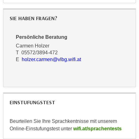
r
a
t
b
e
SIE HABEN FRAGEN?
e
C
n
o
.
Persönliche Beratung
o
W
Carmen Holzer
k
e
T 05572/3894-472
i
n
E
holzer.carmen@vlbg.wifi.at
e
n
s
S
z
i
u
e
A
d
n
EINSTUFUNGSTEST
e
a
r
l
C
Beurteilen Sie Ihre Sprachkentnisse mit unserem
y
o
Online-Einstufungstest unter
wifi.at/sprachentests
s
o
e