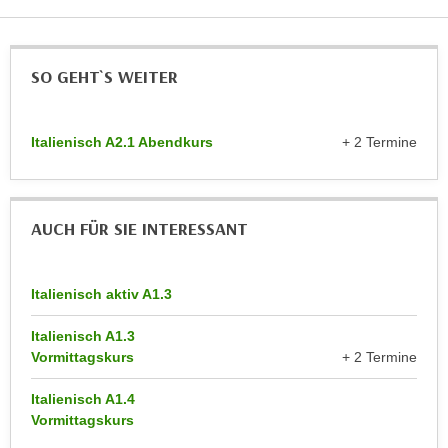
n
d
E
e
U
n
SO GEHT`S WEITER
-
w
U
i
S
Italienisch A2.1 Abendkurs
+ 2 Termine
r
A
z
u
i
n
e
AUCH FÜR SIE INTERESSANT
t
l
e
o
r
r
Italienisch aktiv A1.3
w
i
o
e
Italienisch A1.3
r
Vormittagskurs
+ 2 Termine
n
f
t
e
Italienisch A1.4
i
Vormittagskurs
n
e
h