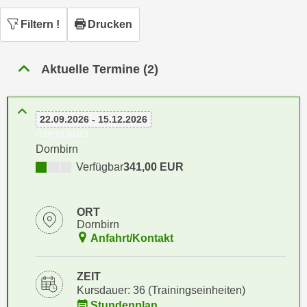
n
h
u
Filtern
!
Drucken
C
r
o
C
o
Aktuelle Termine (2)
o
k
o
i
k
e
22.09.2026 - 15.12.2026
i
s
Abendkurs
e
v
Dornbirn
s
o
Verfügbar
341,00 EUR
,
n
d
U
i
ORT
S
e
Dornbirn
-
f
Anfahrt/Kontakt
a
ü
m
r
ZEIT
e
d
Kursdauer: 36 (Trainingseinheiten)
r
i
Stundenplan