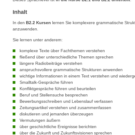
n
s
n
Inhalt
i
S
c
i
In den
B2.2 Kursen
lernen Sie komplexere grammatische Struk
h
anzuwenden.
e
n
a
Sie lernen unter anderem:
i
u
c
komplexe Texte über Fachthemen verstehen
f
h
fließend über unterschiedliche Themen sprechen
„
längere Radiobeiträge verstehen
t
A
anspruchsvollere grammatische Strukturen anwenden
d
l
wichtige Informationen in einem Text verstehen und wieder
e
l
Smalltalk-Gespräche führen
m
e
Konfliktgespräche führen und beurteilen
D
a
Beruf und Stellensuche besprechen
a
Bewerbungsschreiben und Lebenslauf verfassen
k
t
Zeitungsartikel verstehen und zusammenfassen
z
diskutieren und jemanden überzeugen
e
e
Vermutungen äußern
n
p
über geschichtliche Ereignisse berichten
s
t
über die Zukunft und Zukunftsvisionen sprechen