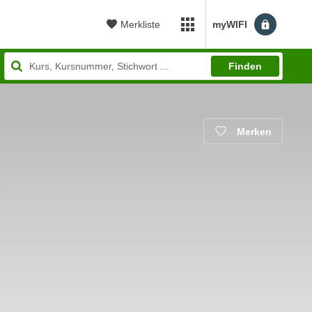
Merkliste
myWIFI
myWIFI Apps öffnen
Finden
Merken