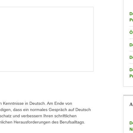
D
P
Ö
D
D
D
P
nen Kenntnisse in Deutsch. Am Ende von
A
ndigen, dass ein normales Gespräch auf Deutsch
schatz und verbessern Ihren schriftlichen
achlichen Herausforderungen des Berufsalltags.
D
N