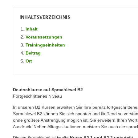
m
t
e
e
INHALTSVERZEICHNIS
n
n
e
o
Inhalt
i
t
Voraussetzungen
n
w
Trainingseinheiten
s
e
Beitrag
e
n
Ort
t
d
z
i
e
g
n
s
Deutschkurse auf Sprachlevel B2
,
i
Fortgeschrittenes Niveau
w
n
e
In unseren B2 Kursen erweitern Sie Ihre bereits fortgeschritte
d
Sprachlevel B2 können Sie sich spontan und fließend so verstä
l
.
ohne größere Anstrengung möglich ist. Sie erweitern Ihren Wort
c
W
Ausdruck. Neben Alltagssituationen meistern Sie auch die spr
h
e
e
Dieses Sprachlevel ist
in die Kurse B2.1 und B2.2 unterteilt
.