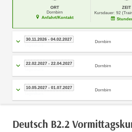
r
i
ORT
ZEIT
i
e
Dornbirn
Kursdauer: 92 (Trai
k
F
Anfahrt/Kontakt
Stunde
a
u
n
n
i
k
30.11.2026 - 04.02.2027
Dornbirn
s
Tageskurs
t
c
i
h
o
22.02.2027 - 22.04.2027
e
Dornbirn
n
Tageskurs
n
d
U
e
n
10.05.2027 - 01.07.2027
r
Dornbirn
t
Tageskurs
W
e
e
r
b
n
s
Deutsch B2.2 Vormittagsku
e
e
h
i