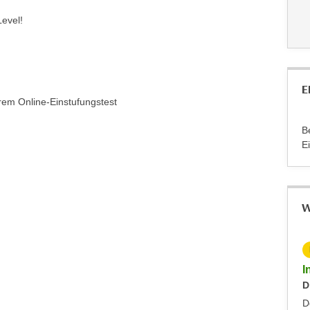
evel!
E
rem Online-Einstufungstest
B
E
W
KOSTENLOS
Info-Abend - Diplomlehrgang DaF/DaZ-Trainer:in
I
Dienstag, 09.09.2025
D
Dornbirn
D