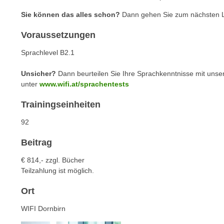
c
i
h
Sie können das alles schon?
Dann gehen Sie zum nächsten L
e
u
r
Voraussetzungen
t
e
z
Sprachlevel B2.1
n
a
“
b
Unsicher?
Dann beurteilen Sie Ihre Sprachkenntnisse mit unse
k
unter
www.wifi.at/sprachentests
k
l
o
i
Trainingseinheiten
m
c
m
92
k
e
e
Beitrag
n
n
z
€ 814,- zzgl. Bücher
,
w
Teilzahlung ist möglich.
v
i
e
Ort
s
r
c
WIFI Dornbirn
w
h
e