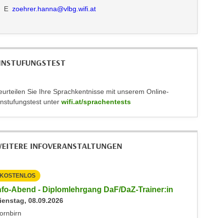
E
zoehrer.hanna@vlbg.wifi.at
INSTUFUNGSTEST
eurteilen Sie Ihre Sprachkentnisse mit unserem Online-
instufungstest unter
wifi.at/sprachentests
EITERE INFOVERANSTALTUNGEN
KOSTENLOS
KOSTEN
nfo-Abend - Diplomlehrgang DaF/DaZ-Trainer:in
Info-Ab
ienstag, 08.09.2026
Dienstag
ornbirn
Dornbirn