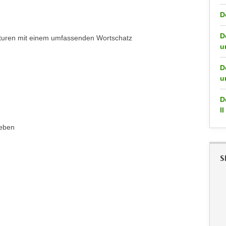
D
D
turen mit einem umfassenden Wortschatz
u
D
u
D
II
geben
S