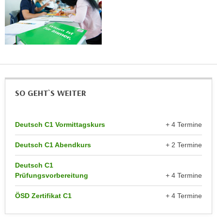
n
e
,
l
g
e
e
v
l
a
a
n
n
t
g
SO GEHT`S WEITER
e
e
I
n
n
I
Deutsch C1 Vormittagskurs
+ 4 Termine
h
h
a
Deutsch C1 Abendkurs
+ 2 Termine
r
l
e
t
Deutsch C1
d
e
Prüfungsvorbereitung
+ 4 Termine
u
a
r
ÖSD Zertifikat C1
+ 4 Termine
n
c
z
h