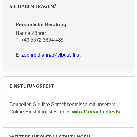
n
b
SIE HABEN FRAGEN?
p
e
e
r
r
Persönliche Beratung
h
s
Hanna Zöhrer
i
o
T +43 5572 3894-485
n
n
a
e
E
zoehrer.hanna@vlbg.wifi.at
u
n
s
b
e
e
i
z
EINSTUFUNGSTEST
n
o
e
g
a
Beurteilen Sie Ihre Sprachkentnisse mit unserem
e
n
Online-Einstufungstest unter
wifi.at/sprachentests
n
g
e
e
n
n
D
e