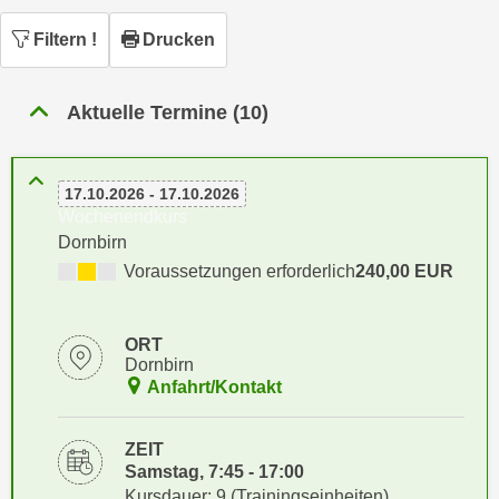
n
h
u
Filtern
!
Drucken
C
r
o
C
o
Aktuelle Termine (10)
o
k
o
i
k
e
17.10.2026 - 17.10.2026
i
s
Wochenendkurs
e
v
Dornbirn
s
o
Voraussetzungen erforderlich
240,00 EUR
,
n
d
U
i
ORT
S
e
Dornbirn
-
f
Anfahrt/Kontakt
a
ü
m
r
ZEIT
e
d
Samstag, 7:45 - 17:00
r
i
Kursdauer: 9 (Trainingseinheiten)