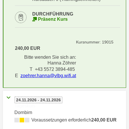
i
e
k
F
DURCHFÜHRUNG
a
u
Präsenz Kurs
n
n
i
k
s
t
Kursnummer: 19015
c
i
240,00 EUR
h
o
Bitte wenden Sie sich an:
e
n
Hanna Zöhrer
n
d
T +43 5572 3894-485
U
e
E
zoehrer.hanna@vlbg.wifi.at
n
r
t
W
e
e
r
24.11.2026 - 24.11.2026
b
n
Tageskurs
s
Dornbirn
e
e
h
Voraussetzungen erforderlich
240,00 EUR
i
m
t