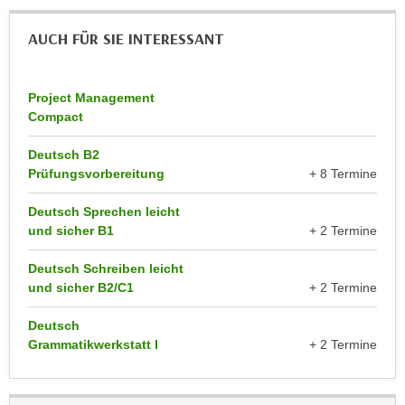
u
d
z
AUCH FÜR SIE INTERESSANT
i
e
e
i
C
g
Project Management
o
e
Compact
o
n
k
Deutsch B2
.
i
Prüfungsvorbereitung
+ 8 Termine
U
e
m
Deutsch Sprechen leicht
s
I
und sicher B1
+ 2 Termine
e
h
r
n
Deutsch Schreiben leicht
h
und sicher B2/C1
+ 2 Termine
e
o
n
b
Deutsch
d
Grammatikwerkstatt I
+ 2 Termine
e
a
n
r
e
ü