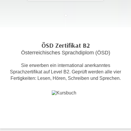
c
i
h
m
t
m
e
u
n
n
S
g
ÖSD Zertifikat B2
i
v
Österreichisches Sprachdiplom (ÖSD)
e
e
,
r
Sie erwerben ein international anerkanntes
d
w
Sprachzertifikat auf Level B2. Geprüft werden alle vier
a
e
Fertigkeiten: Lesen, Hören, Schreiben und Sprechen.
s
n
s
d
w
e
i
n
r
w
a
i
u
r
c