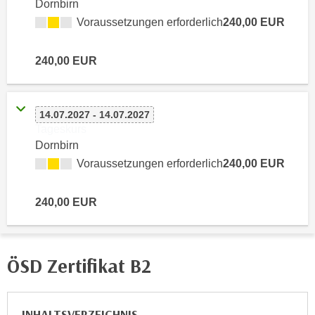
Dornbirn
n
d
Voraussetzungen erforderlich
240,00 EUR
E
e
U
n
240,00 EUR
-
w
U
i
S
r
A
14.07.2027 - 14.07.2027
z
u
Tageskurs
i
Dornbirn
n
e
t
Voraussetzungen erforderlich
240,00 EUR
l
e
o
r
r
240,00 EUR
w
i
o
e
r
n
ÖSD Zertifikat B2
f
t
e
i
n
e
INHALTSVERZEICHNIS
h