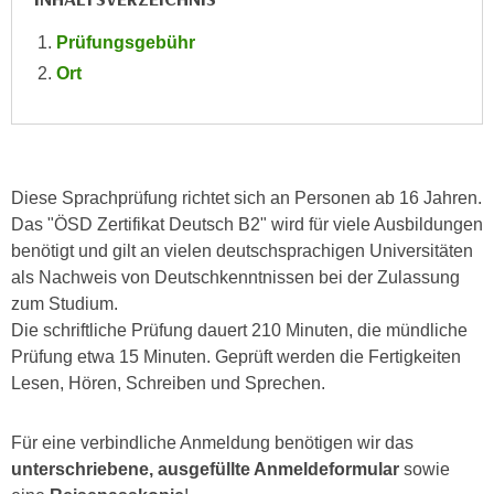
r
a
t
Prüfungsgebühr
b
e
Ort
e
C
n
o
.
o
W
k
e
i
Diese Sprachprüfung richtet sich an Personen ab 16 Jahren.
n
e
Das "ÖSD Zertifikat Deutsch B2" wird für viele Ausbildungen
n
s
benötigt und gilt an vielen deutschsprachigen Universitäten
S
z
als Nachweis von Deutschkenntnissen bei der Zulassung
i
u
zum Studium.
e
A
Die schriftliche Prüfung dauert 210 Minuten, die mündliche
d
n
Prüfung etwa 15 Minuten. Geprüft werden die Fertigkeiten
e
a
Lesen, Hören, Schreiben und Sprechen.
r
l
C
y
Für eine verbindliche Anmeldung benötigen wir das
o
s
unterschriebene, ausgefüllte Anmeldeformular
sowie
o
e