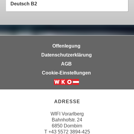
u
Deutsch B2
e
b
n
i
i
e
n
t
d
e
e
n
Offenlegung
n
,
Datenschutzerklärung
U
w
AGB
S
e
A
Cookie-Einstellungen
r
,
d
b
e
e
n
i
ADRESSE
w
w
e
WIFI Vorarlberg
e
i
Bahnhofstr. 24
l
t
6850 Dornbirn
c
e
T
+43 5572 3894-425