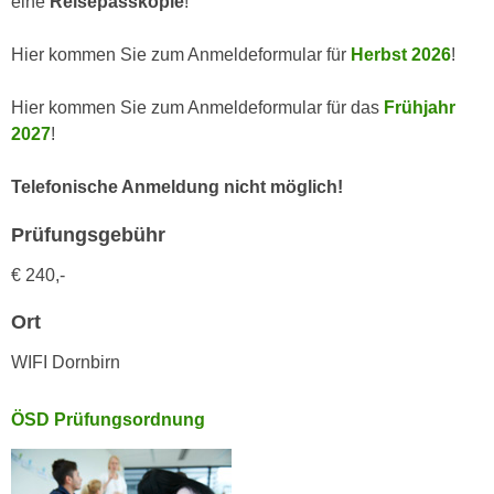
eine
Reisepasskopie
!
k
z
i
w
Hier kommen Sie zum Anmeldeformular für
Herbst 2026
!
e
e
-
c
Hier kommen Sie zum Anmeldeformular für das
Frühjahr
S
k
2027
!
e
e
t
n
Telefonische Anmeldung nicht möglich!
z
u
u
n
Prüfungsgebühr
n
d
g
€ 240,-
u
z
m
Ort
u
f
s
ü
WIFI Dornbirn
t
r
i
S
ÖSD Prüfungsordnung
m
i
m
e
e
r