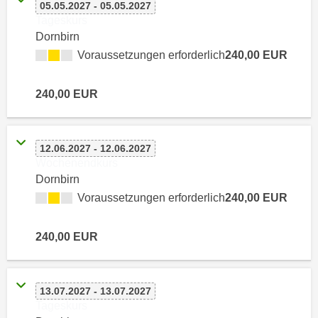
h
05.05.2027 - 05.05.2027
e
Tageskurs
u
r
Dornbirn
t
e
Voraussetzungen erforderlich
240,00 EUR
z
n
a
“
b
240,00 EUR
k
k
l
o
i
m
c
12.06.2027 - 12.06.2027
m
Wochenendkurs
k
e
Dornbirn
e
n
Voraussetzungen erforderlich
240,00 EUR
n
z
,
w
v
240,00 EUR
i
e
s
r
c
w
13.07.2027 - 13.07.2027
h
e
Tageskurs
e
n