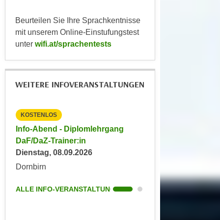
n
b
p
e
Beurteilen Sie Ihre Sprachkentnisse
e
r
mit unserem Online-Einstufungstest
r
h
unter
wifi.at/sprachentests
s
i
o
n
n
a
WEITERE INFOVERANSTALTUNGEN
e
u
n
s
b
e
KOSTENLOS
KOSTENLOS
e
i
Info-Abend - Diplomlehrgang
Info-Abend - Diplo
z
n
DaF/DaZ-Trainer:in
DaF/DaZ-Trainer:in
o
e
Dienstag, 08.09.2026
Dienstag, 09.09.202
g
a
Dornbirn
Dornbirn
e
n
n
g
ALLE INFO-VERANSTALTUNGEN
ALLE INFO-VERANS
e
e
n
n
D
e