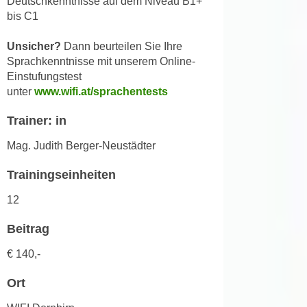
Deutschkenntnisse auf dem Niveau B1+
n
d
bis C1
E
e
U
Unsicher?
Dann beurteilen Sie Ihre
n
-
Sprachkenntnisse mit unserem Online-
w
U
Einstufungstest
i
unter
www.wifi.at/sprachentests
S
r
A
z
Trainer: in
u
i
n
Mag. Judith Berger-Neustädter
e
t
l
Trainingseinheiten
e
o
r
r
12
w
i
o
Beitrag
e
r
n
€ 140,-
f
t
e
i
Ort
n
e
h