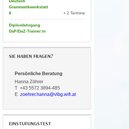
Deutsch
u
d
Grammatikwerkstatt
z
II
+ 2 Termine
i
e
e
i
Diplomlehrgang
C
g
DaF/DaZ-Trainer:in
o
e
o
n
k
.
i
SIE HABEN FRAGEN?
U
e
m
s
I
Persönliche Beratung
e
h
Hanna Zöhrer
r
n
T +43 5572 3894-485
h
e
E
zoehrer.hanna@vlbg.wifi.at
o
n
b
d
e
a
n
r
EINSTUFUNGSTEST
e
ü