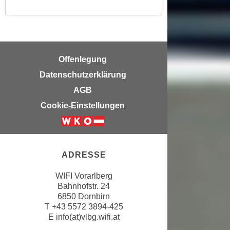
a
h
t
m
e
e
n
O
a
Offenlegung
n
u
l
Datenschutzerklärung
c
i
AGB
h
n
Cookie-Einstellungen
a
e
n
-
U
J
n
o
ADRESSE
t
u
e
r
WIFI Vorarlberg
r
n
Bahnhofstr. 24
n
6850 Dornbirn
e
e
T
+43 5572 3894-425
y
E
info(at)vlbg.wifi.at
h
z
m