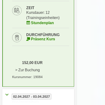
i
e
k
ZEIT
F
Kursdauer: 12
a
u
(Trainingseinheiten)
n
n
Stundenplan
i
k
s
t
DURCHFÜHRUNG
c
i
Präsenz Kurs
h
o
e
n
n
d
U
e
152,00 EUR
n
r
t
> Zur Buchung
W
e
e
Kursnummer: 19084
r
b
n
s
e
e
02.04.2027 - 03.04.2027
h
i
Wochenendkurs
m
t