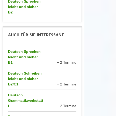
Deutsch Sprechen
n
e
leicht und sicher
,
l
B2
g
e
e
v
l
a
AUCH FÜR SIE INTERESSANT
a
n
n
t
g
e
Deutsch Sprechen
e
I
leicht und sicher
n
n
B1
+ 2 Termine
I
h
h
Deutsch Schreiben
a
r
leicht und sicher
l
B2/C1
+ 2 Termine
e
t
d
e
Deutsch
u
a
Grammatikwerkstatt
r
n
I
+ 2 Termine
c
z
h