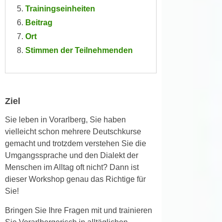
n
Trainingseinheiten
i
S
Beitrag
c
i
h
Ort
e
n
Stimmen der Teilnehmenden
a
i
u
c
f
h
„
t
A
Ziel
d
l
e
Sie leben in Vorarlberg, Sie haben
l
m
vielleicht schon mehrere Deutschkurse
e
D
gemacht und trotzdem verstehen Sie die
a
a
Umgangssprache und den Dialekt der
k
t
Menschen im Alltag oft nicht? Dann ist
z
e
dieser Workshop genau das Richtige für
e
n
Sie!
p
s
t
Bringen Sie Ihre Fragen mit und trainieren
c
i