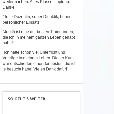
weitermachen. Alles Klasse, tipptopp.
k
z
Danke."
i
w
e
e
"Tolle Dozentin, super Didaktik, hoher
-
c
persönlicher Einsatz!"
S
k
"Judith ist eine der besten Trainerinnen,
e
e
die ich in meinem ganzen Leben gehabt
t
n
habe!"
z
u
u
"Ich hatte schon viel Unterricht und
n
n
Vorträge in meinem Leben. Dieser Kurs
d
g
war entschieden einer der besten, die ich
u
z
je besucht habe! Vielen Dank dafür!"
m
u
f
s
ü
t
r
i
S
SO GEHT`S WEITER
m
i
m
e
e
r