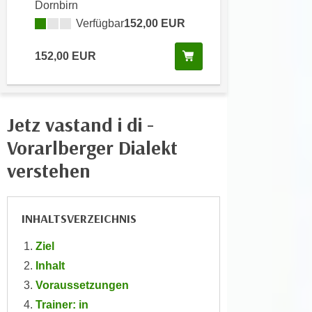
Dornbirn
e
e
Verfügbar
152,00 EUR
n
n
e
o
Kurs buchen
152,00 EUR
i
t
n
w
s
e
e
n
Jetz vastand i di -
t
d
Vorarlberger Dialekt
z
i
e
verstehen
g
n
s
,
i
w
n
INHALTSVERZEICHNIS
e
d
l
Ziel
.
c
Inhalt
W
h
e
Voraussetzungen
e
n
Trainer: in
s