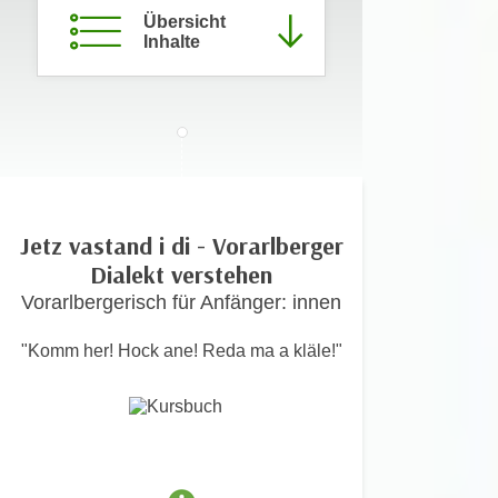
c
Übersicht
i
Inhalte
h
m
t
m
e
u
n
n
S
g
i
v
e
e
,
r
Jetz vastand i di - Vorarlberger
d
w
Dialekt verstehen
a
e
Vorarlbergerisch für Anfänger: innen
s
n
s
d
"Komm her! Hock ane! Reda ma a kläle!"
w
e
i
n
r
w
a
i
u
r
c