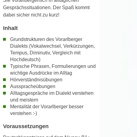
Sie Vorarlbergerisch in alltäglichen
h
e
Gesprächssituationen. Der Spaß kommt
u
r
dabei sicher nicht zu kurz!
t
e
z
n
Inhalt
a
“
b
Grundstrukturen des Vorarlberger
k
Dialekts (Vokalwechsel, Verkürzungen,
k
l
Tempus, Diminutiv, Vergleich mit
o
i
Hochdeutsch)
m
c
Typische Phrasen, Formulierungen und
m
k
wichtige Ausdrücke im Alltag
e
e
Hörverständnisübungen
n
n
Ausspracheübungen
z
,
Alltagsgespräche im Dialekt verstehen
w
und meistern
v
i
Mentalität der Vorarlberger besser
e
s
verstehen :-)
r
c
w
Voraussetzungen
h
e
e
n