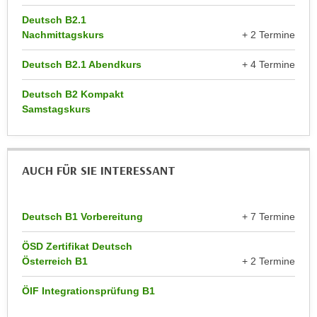
r
a
Deutsch B2.1
t
b
Nachmittagskurs
+ 2 Termine
e
e
C
Deutsch B2.1 Abendkurs
+ 4 Termine
n
o
.
o
Deutsch B2 Kompakt
W
k
Samstagskurs
e
i
n
e
n
s
AUCH FÜR SIE INTERESSANT
S
z
i
u
e
A
Deutsch B1 Vorbereitung
+ 7 Termine
d
n
e
a
ÖSD Zertifikat Deutsch
r
l
Österreich B1
+ 2 Termine
C
y
o
ÖIF Integrationsprüfung B1
s
o
e