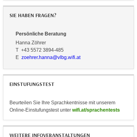
k
z
i
w
SIE HABEN FRAGEN?
e
e
-
c
S
Persönliche Beratung
k
e
e
Hanna Zöhrer
t
n
T +43 5572 3894-485
z
u
E
zoehrer.hanna@vlbg.wifi.at
u
n
n
d
g
u
z
EINSTUFUNGSTEST
m
u
f
s
ü
Beurteilen Sie Ihre Sprachkentnisse mit unserem
t
r
Online-Einstufungstest unter
wifi.at/sprachentests
i
S
m
i
m
e
e
WEITERE INFOVERANSTALTUNGEN
r