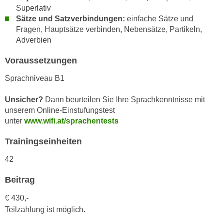
h
e
Superlativ
u
Sätze und Satzverbindungen:
einfache Sätze und
r
t
Fragen, Hauptsätze verbinden, Nebensätze, Partikeln,
e
z
Adverbien
n
a
“
Voraussetzungen
b
k
k
l
Sprachniveau B1
o
i
m
Unsicher?
Dann beurteilen Sie Ihre Sprachkenntnisse mit
c
m
unserem Online-Einstufungstest
k
e
unter
www.wifi.at/sprachentests
e
n
n
Trainingseinheiten
z
,
w
v
42
i
e
s
Beitrag
r
c
w
€ 430,-
h
e
Teilzahlung ist möglich.
e
n