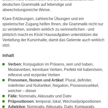
n
deutschen Grammatik auf lebendige und
i
S
abwechslungsreiche Weise.
c
i
h
Klare Erklärungen, zahlreiche Übungen und ein
e
n
spielerischer Zugang helfen Ihnen, die Grammatik nicht nur
a
i
zu verstehen, sondern wirklich zu verinnerlichen - und
u
c
plötzlich macht es Klick! Hausaufgaben unterstützen die
f
Vertiefung der Kursinhalte, damit das Gelernte auch wirklich
h
„
sitzt.
t
A
d
l
Inhalt
e
l
m
Verben:
Konjugation im Präsens, sein und haben,
e
D
Modalverben, trennbare Verben, Perfekt mit haben/sein,
a
reflexive und reziproke Verben
a
k
Pronomen, Nomen und Artikel:
Plural, definiter,
t
z
indefiniter und Nullartikel, Negation, Possessivartikel,
e
e
welcher – dieser
n
p
Fälle:
Nominativ, Akkusativ und Dativ
s
t
Präpositionen
: temporal, lokal, Wechselpräpositionen
c
i
Adjektive
: Nominativ, Akkusativ, Dativ, Komparativ,