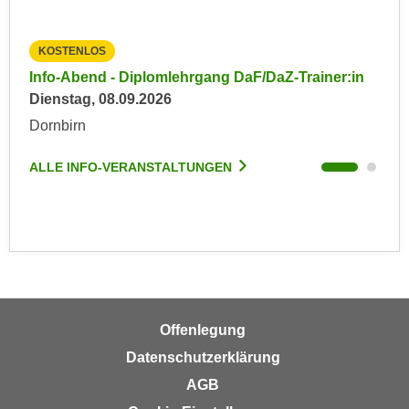
n
e
,
l
KOSTENLOS
KO
g
e
in
Info-Abend - Diplomlehrgang DaF/DaZ-Trainer:in
Inf
e
v
Dienstag, 08.09.2026
Die
l
a
a
Dornbirn
Dor
n
n
t
g
ALLE INFO-VERANSTALTUNGEN
ALL
e
e
I
n
n
I
h
h
a
r
l
e
t
d
e
Offenlegung
u
a
Datenschutzerklärung
r
n
AGB
c
z
h