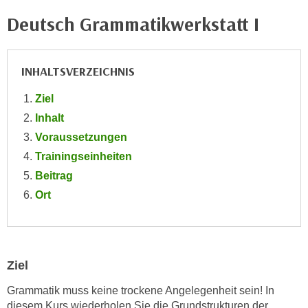
e
e
Deutsch Grammatikwerkstatt I
n
n
e
o
i
t
INHALTSVERZEICHNIS
n
w
s
e
Ziel
e
n
Inhalt
t
d
Voraussetzungen
z
i
Trainingseinheiten
e
g
n
Beitrag
s
,
Ort
i
w
n
e
d
l
.
c
W
Ziel
h
e
Grammatik muss keine trockene Angelegenheit sein! In
e
n
diesem Kurs wiederholen Sie die Grundstrukturen der
s