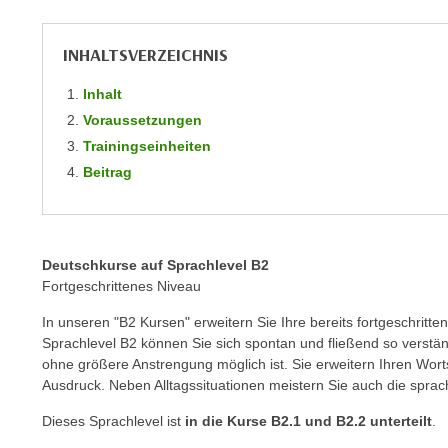
m
t
e
e
INHALTSVERZEICHNIS
n
n
e
o
Inhalt
i
t
Voraussetzungen
n
w
Trainingseinheiten
s
e
Beitrag
e
n
t
d
z
i
e
g
Deutschkurse auf Sprachlevel B2
n
s
Fortgeschrittenes Niveau
,
i
In unseren "B2 Kursen" erweitern Sie Ihre bereits fortgeschrit
w
n
Sprachlevel B2 können Sie sich spontan und fließend so verstä
e
d
ohne größere Anstrengung möglich ist. Sie erweitern Ihren Wort
l
.
Ausdruck. Neben Alltagssituationen meistern Sie auch die spr
c
W
h
Dieses Sprachlevel ist
in die Kurse B2.1 und B2.2 unterteilt
.
e
e