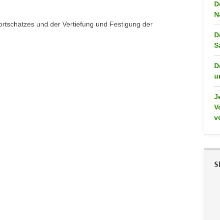
D
N
ortschatzes und der Vertiefung und Festigung der
D
S
D
u
J
V
v
S