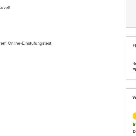
evel!
rem Online-Einstufungstest
E
B
E
W
KOSTENLOS
Info-Abend - Diplomlehrgang DaF/DaZ-Trainer:in
I
Dienstag, 09.09.2025
D