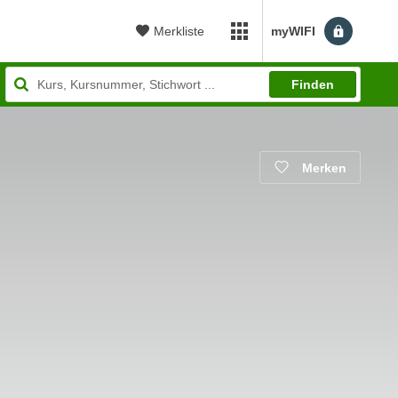
Merkliste
myWIFI
myWIFI Apps öffnen
Finden
Merken