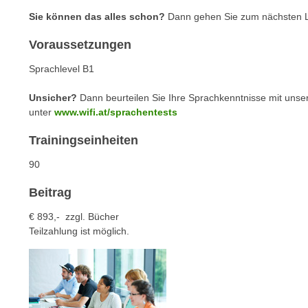
c
i
Sie können das alles schon?
Dann gehen Sie zum nächsten L
h
e
u
r
Voraussetzungen
t
e
z
Sprachlevel B1
n
a
“
Unsicher?
Dann beurteilen Sie Ihre Sprachkenntnisse mit unse
b
k
unter
www.wifi.at/sprachentests
k
l
o
Trainingseinheiten
i
m
c
90
m
k
e
e
Beitrag
n
n
z
€ 893,- zzgl. Bücher
,
Teilzahlung ist möglich.
w
v
i
e
s
r
c
w
h
e