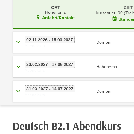
r
i
ORT
ZEIT
i
e
Hohenems
Kursdauer: 90 (Trai
k
F
Anfahrt/Kontakt
Stunde
a
u
n
n
i
k
02.11.2026 - 15.03.2027
Dornbirn
s
Abendkurs
t
c
i
h
o
23.02.2027 - 17.06.2027
e
Hohenems
n
Abendkurs
n
d
U
e
n
31.03.2027 - 14.07.2027
r
Dornbirn
t
Abendkurs
W
e
e
r
b
n
s
Deutsch B2.1 Abendkurs
e
e
h
i