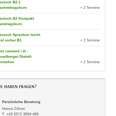
eutsch B2.1
achmittagskurs
+ 2 Termine
eutsch B2 Kompakt
amstagskurs
eutsch Sprechen leicht
nd sicher B1
+ 2 Termine
etz vastand i di -
orarlberger Dialekt
erstehen
+ 2 Termine
IE HABEN FRAGEN?
Persönliche Beratung
Hanna Zöhrer
T +43 5572 3894-485