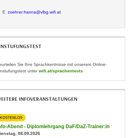
E
zoehrer.hanna@vlbg.wifi.at
INSTUFUNGSTEST
eurteilen Sie Ihre Sprachkentnisse mit unserem Online-
instufungstest unter
wifi.at/sprachentests
EITERE INFOVERANSTALTUNGEN
KOSTENLOS
KOSTEN
nfo-Abend - Diplomlehrgang DaF/DaZ-Trainer:in
Info-Ab
ienstag, 08.09.2026
Dienstag