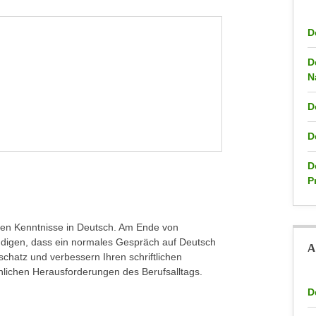
D
D
N
D
D
D
P
tenen Kenntnisse in Deutsch. Am Ende von
ndigen, dass ein normales Gespräch auf Deutsch
A
schatz und verbessern Ihren schriftlichen
achlichen Herausforderungen des Berufsalltags.
D