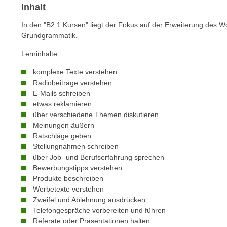
n
Inhalt
s
n
i
In den "B2.1 Kursen" liegt der Fokus auf der Erweiterung des W
S
c
Grundgrammatik.
i
h
e
Lerninhalte:
n
a
i
komplexe Texte verstehen
u
c
Radiobeiträge verstehen
f
E-Mails schreiben
h
„
etwas reklamieren
t
A
über verschiedene Themen diskutieren
d
l
Meinungen äußern
e
l
Ratschläge geben
m
Stellungnahmen schreiben
e
D
über Job- und Berufserfahrung sprechen
a
a
Bewerbungstipps verstehen
k
Produkte beschreiben
t
z
Werbetexte verstehen
e
e
Zweifel und Ablehnung ausdrücken
n
p
Telefongespräche vorbereiten und führen
s
t
Referate oder Präsentationen halten