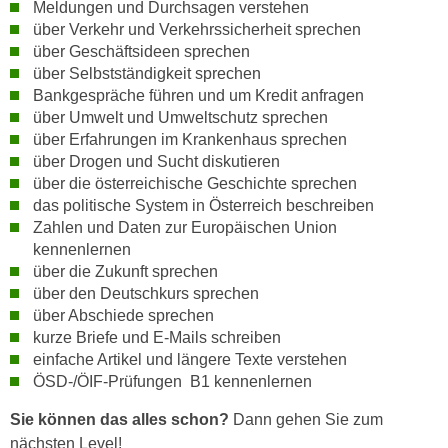
Meldungen und Durchsagen verstehen
n
d
über Verkehr und Verkehrssicherheit sprechen
E
e
über Geschäftsideen sprechen
U
n
über Selbstständigkeit sprechen
-
w
Bankgespräche führen und um Kredit anfragen
U
über Umwelt und Umweltschutz sprechen
i
S
über Erfahrungen im Krankenhaus sprechen
r
A
über Drogen und Sucht diskutieren
z
u
über die österreichische Geschichte sprechen
i
das politische System in Österreich beschreiben
n
e
Zahlen und Daten zur Europäischen Union
t
l
kennenlernen
e
o
über die Zukunft sprechen
r
r
über den Deutschkurs sprechen
w
i
über Abschiede sprechen
o
e
kurze Briefe und E-Mails schreiben
r
n
einfache Artikel und längere Texte verstehen
f
ÖSD-/ÖIF-Prüfungen B1 kennenlernen
t
e
i
Sie können das alles schon?
Dann gehen Sie zum
n
e
nächsten Level!
h