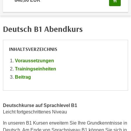
840,00 EUR
n
i
S
c
i
h
e
Deutsch B1 Abendkurs
n
a
i
u
c
f
INHALTSVERZEICHNIS
h
„
t
A
Voraussetzungen
d
l
Trainingseinheiten
e
l
m
Beitrag
e
D
a
a
k
t
z
e
Deutschkurse auf Sprachlevel B1
e
Leicht fortgeschrittenes Niveau
n
p
s
t
In unseren B1 Kursen erweitern Sie Ihre Grundkenntnisse in
c
i
Deutsch. Am Ende von Sprachniveau B1 können Sie sich in