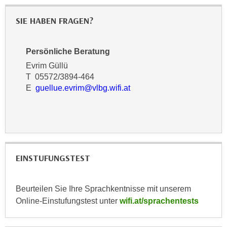
u
d
z
SIE HABEN FRAGEN?
i
e
e
i
C
Persönliche Beratung
g
o
e
Evrim Güllü
o
n
T 05572/3894-464
k
E
guellue.evrim@vlbg.wifi.at
.
i
U
e
m
s
I
e
h
r
n
EINSTUFUNGSTEST
h
e
o
n
b
d
Beurteilen Sie Ihre Sprachkentnisse mit unserem
e
a
Online-Einstufungstest unter
wifi.at/sprachentests
n
r
e
ü