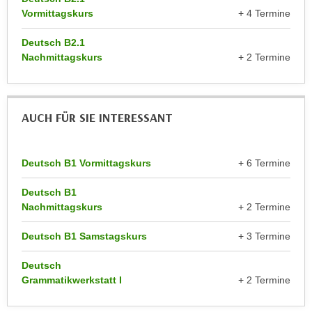
n
Vormittagskurs
+ 4 Termine
e
,
l
Deutsch B2.1
g
e
Nachmittagskurs
+ 2 Termine
e
v
l
a
a
n
n
AUCH FÜR SIE INTERESSANT
t
g
e
e
I
n
Deutsch B1 Vormittagskurs
+ 6 Termine
n
I
h
Deutsch B1
h
a
Nachmittagskurs
+ 2 Termine
r
l
e
t
Deutsch B1 Samstagskurs
+ 3 Termine
d
e
u
Deutsch
a
r
Grammatikwerkstatt I
+ 2 Termine
n
c
z
h