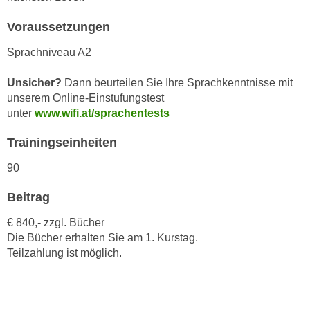
r
a
t
Voraussetzungen
b
e
e
Sprachniveau A2
C
n
o
.
Unsicher?
Dann beurteilen Sie Ihre Sprachkenntnisse mit
o
unserem Online-Einstufungstest
W
k
unter
www.wifi.at/sprachentests
e
i
n
e
Trainingseinheiten
n
s
S
90
z
i
u
Beitrag
e
A
d
n
€ 840,- zzgl. Bücher
e
a
Die Bücher erhalten Sie am 1. Kurstag.
r
Teilzahlung ist möglich.
l
C
y
o
s
o
e