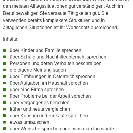
h
e
den meisten Alltagssituationen gut verständigen. Auch im
u
r
Beruf bewältigen Sie vertraute Tätigkeiten gut. Sie
t
e
verwenden bereits komplexere Strukturen und in
z
n
alltäglichen Situationen ist Ihr Wortschatz ausreichend.
a
“
b
Inhalte:
k
k
l
über Kinder und Familie sprechen
o
i
über Schule und Nachhilfeunterricht sprechen
m
c
Personen und deren Verhalten beschreiben
m
k
die eigene Meinung sagen
e
e
über Erfahrungen in Österreich sprechen
n
n
über Aufgaben im Haushalt sprechen
z
über eine Firma sprechen
,
w
über Probleme bei der Arbeit sprechen
v
i
über Vergangenes berichten
e
s
früher und heute vergleichen
r
über Konsum und Einkäufe sprechen
c
w
etwas umtauschen
h
e
über Wünsche sprechen oder was man tun würde
e
n