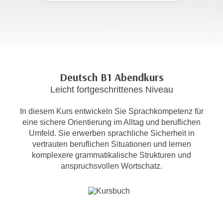
c
i
h
m
t
m
e
u
n
n
S
g
Deutsch B1 Abendkurs
i
v
Leicht fortgeschrittenes Niveau
e
e
,
r
In diesem Kurs entwickeln Sie Sprachkompetenz für
d
w
eine sichere Orientierung im Alltag und beruflichen
a
e
Umfeld. Sie erwerben sprachliche Sicherheit in
s
n
vertrauten beruflichen Situationen und lernen
s
d
komplexere grammatikalische Strukturen und
w
anspruchsvollen Wortschatz.
e
i
n
r
w
a
i
u
r
c