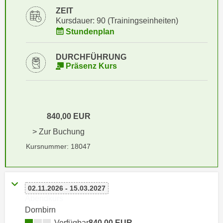
i
e
ZEIT
k
F
Kursdauer: 90 (Trainingseinheiten)
a
u
Stundenplan
n
n
i
k
DURCHFÜHRUNG
s
Präsenz Kurs
t
c
i
h
o
e
n
n
d
840,00 EUR
U
e
> Zur Buchung
n
r
Kursnummer: 18047
t
W
e
e
r
b
n
s
02.11.2026 - 15.03.2027
e
Abendkurs
e
h
Dornbirn
i
m
t
Verfügbar
840,00 EUR