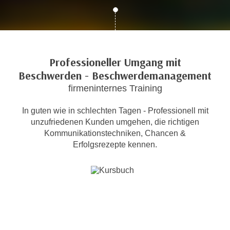
c
i
h
m
t
m
e
u
n
Professioneller Umgang mit
n
S
Beschwerden - Beschwerdemanagement
g
i
v
firmeninternes Training
e
e
,
r
In guten wie in schlechten Tagen - Professionell mit
d
unzufriedenen Kunden umgehen, die richtigen
w
a
Kommunikationstechniken, Chancen &
e
s
Erfolgsrezepte kennen.
n
s
d
w
e
i
n
r
w
a
i
u
r
c