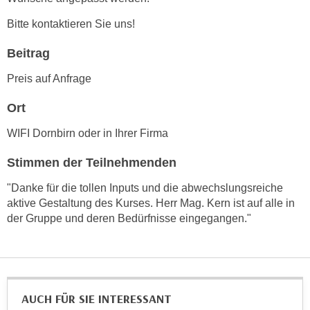
n
d
Bitte kontaktieren Sie uns!
E
e
U
n
Beitrag
-
w
U
Preis auf Anfrage
i
S
r
Ort
A
z
u
i
WIFI Dornbirn oder in Ihrer Firma
n
e
t
Stimmen der Teilnehmenden
l
e
o
"Danke für die tollen Inputs und die abwechslungsreiche
r
r
aktive Gestaltung des Kurses. Herr Mag. Kern ist auf alle in
w
i
der Gruppe und deren Bedürfnisse eingegangen."
o
e
r
n
f
t
e
i
n
AUCH FÜR SIE INTERESSANT
e
h