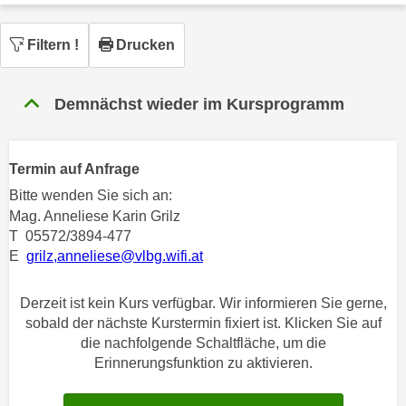
n
h
u
C
Filtern
!
Drucken
r
o
C
o
o
Demnächst wieder im Kursprogramm
k
o
i
k
e
i
Termin auf Anfrage
s
e
v
Bitte wenden Sie sich an:
s
Mag. Anneliese Karin Grilz
o
,
T 05572/3894-477
n
d
E
grilz,anneliese@vlbg.wifi.at
U
i
S
e
Derzeit ist kein Kurs verfügbar. Wir informieren Sie gerne,
-
f
sobald der nächste Kurstermin fixiert ist. Klicken Sie auf
a
ü
die nachfolgende Schaltfläche, um die
m
r
Erinnerungsfunktion zu aktivieren.
e
d
r
i