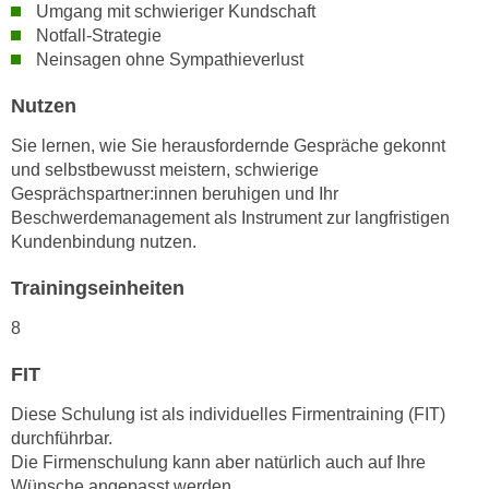
h
Umgang mit schwieriger Kundschaft
e
u
Notfall-Strategie
r
Neinsagen ohne Sympathieverlust
t
e
z
n
Nutzen
a
“
b
Sie lernen, wie Sie herausfordernde Gespräche gekonnt
k
k
und selbstbewusst meistern, schwierige
l
o
Gesprächspartner:innen beruhigen und Ihr
i
m
Beschwerdemanagement als Instrument zur langfristigen
c
Kundenbindung nutzen.
m
k
e
e
Trainingseinheiten
n
n
z
8
,
w
v
FIT
i
e
s
r
Diese Schulung ist als individuelles Firmentraining (FIT)
c
w
durchführbar.
h
e
Die Firmenschulung kann aber natürlich auch auf Ihre
e
Wünsche angepasst werden.
n