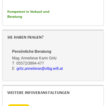
r
a
t
b
Kompetent in Verkauf und
e
Beratung
e
C
n
o
.
o
W
k
SIE HABEN FRAGEN?
e
i
n
e
n
Persönliche Beratung
s
S
Mag. Anneliese Karin Grilz
z
i
T 05572/3894-477
u
e
E
grilz,anneliese@vlbg.wifi.at
A
d
n
e
a
r
l
C
WEITERE INFOVERANSTALTUNGEN
y
o
s
o
e