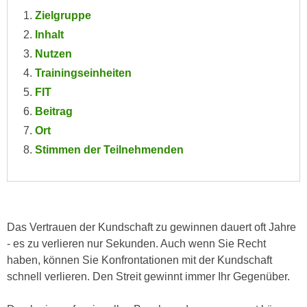
e
Zielgruppe
e
n
n
Inhalt
e
o
Nutzen
i
t
Trainingseinheiten
n
w
FIT
s
e
e
Beitrag
n
t
Ort
d
z
i
Stimmen der Teilnehmenden
e
g
n
s
,
i
w
n
e
Das Vertrauen der Kundschaft zu gewinnen dauert oft Jahre
d
l
- es zu verlieren nur Sekunden. Auch wenn Sie Recht
.
c
haben, können Sie Konfrontationen mit der Kundschaft
W
h
schnell verlieren. Den Streit gewinnt immer Ihr Gegenüber.
e
e
n
s