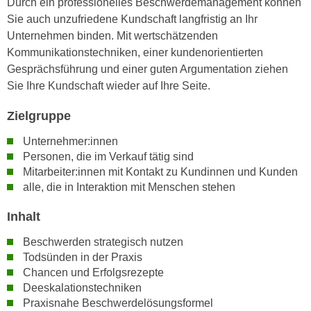
Durch ein professionelles Beschwerdemanagement können
n
i
Sie auch unzufriedene Kundschaft langfristig an Ihr
S
c
Unternehmen binden. Mit wertschätzenden
i
h
Kommunikationstechniken, einer kundenorientierten
e
n
Gesprächsführung und einer guten Argumentation ziehen
a
i
Sie Ihre Kundschaft wieder auf Ihre Seite.
u
c
f
Zielgruppe
h
„
t
A
Unternehmer:innen
d
l
Personen, die im Verkauf tätig sind
e
l
Mitarbeiter:innen mit Kontakt zu Kundinnen und Kunden
m
alle, die in Interaktion mit Menschen stehen
e
D
a
Inhalt
a
k
t
z
Beschwerden strategisch nutzen
e
e
Todsünden in der Praxis
n
p
Chancen und Erfolgsrezepte
s
Deeskalationstechniken
t
c
Praxisnahe Beschwerdelösungsformel
i