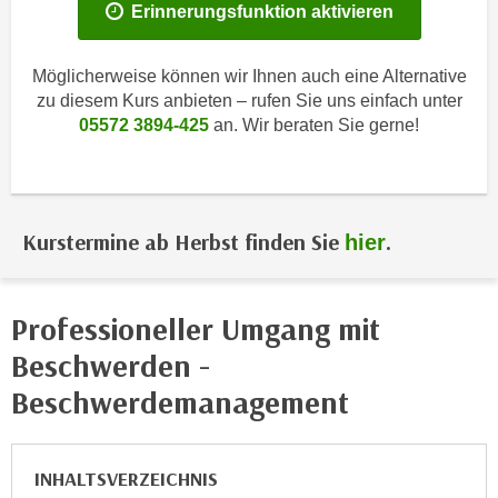
i
Erinnerungsfunktion aktivieren
e
k
F
a
u
Möglicherweise können wir Ihnen auch eine Alternative
n
n
zu diesem Kurs anbieten – rufen Sie uns einfach unter
i
k
05572 3894-425
an. Wir beraten Sie gerne!
s
t
c
i
h
o
e
n
Kurstermine ab Herbst finden Sie
.
hier
n
d
U
e
n
r
Professioneller Umgang mit
t
W
e
Beschwerden -
e
r
b
Beschwerdemanagement
n
s
e
e
h
i
INHALTSVERZEICHNIS
m
t